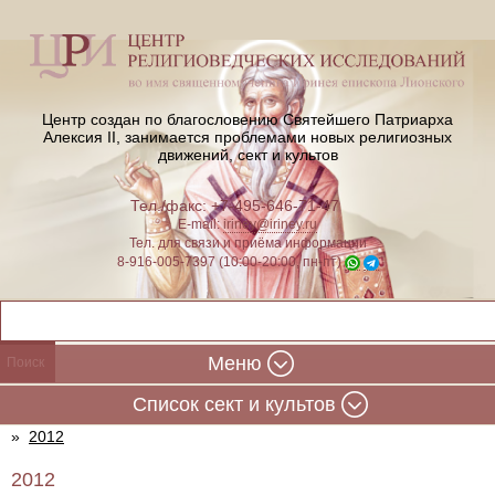
Центр создан по благословению Святейшего Патриарха
Алексия II,
занимается проблемами новых религиозных
движений, сект и культов
Тел./факс: +7-495-646-71-47
E-mail:
iriney@iriney.ru
Тел. для связи и приёма информации
8-916-005-7397 (10:00-20:00, пн-пт)
Меню
Cписок сект и культов
»
2012
2012