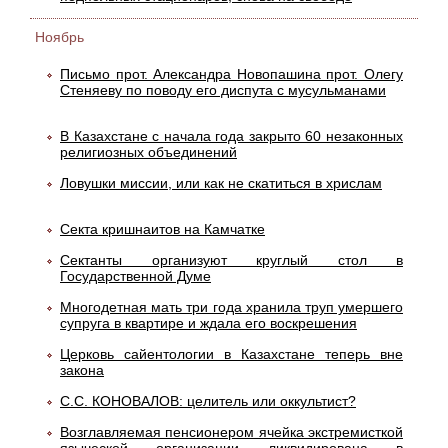
Ноябрь
Письмо прот. Александра Новопашина прот. Олегу
Стеняеву по поводу его диспута с мусульманами
В Казахстане с начала года закрыто 60 незаконных
религиозных объединений
Ловушки миссии, или как не скатиться в хрислам
Секта кришнаитов на Камчатке
Сектанты организуют круглый стол в
Государственной Думе
Многодетная мать три года хранила труп умершего
супруга в квартире и ждала его воскрешения
Церковь сайентологии в Казахстане теперь вне
закона
С.С. КОНОВАЛОВ: целитель или оккультист?
Возглавляемая пенсионером ячейка экстремисткой