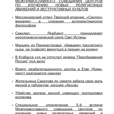
МЕЖПРАВОСЛАВНОГО СОВЕЩАНИЯ ЦЕНТРОВ
ПО ИЗУЧЕНИЮ НОВЫХ РЕЛИГИОЗНЫХ
ДВИЖЕНИЙ И ДЕСТРУКТИВНЫХ КУЛЬТОВ
Миссионерский отдел Тверской епархии: «Синтон»
внедряет в сознание антихристианскую
философию
Скандал. Реабцент принадлежит
неопятидесятнической секте Свет Истины
Маньяку из Приднестровья, убившему трехлетнего
сына, не позволят вернуться в тюрьму на родину
В Кузбассе суд не отпустил лидера "Преображения
России" под залог
Вокруг реабилитационного центра в Егве (Коми-
округ) разгорается скандал
Жительница Саратова до смерти забила свою мать
иконой и табуретом, изгоняя «бесов»
Убийство матери иконой совершил театраловед
колледжа
Специальное определение 5-й встречи
Межправославного совещания Центров по
изучению новых религиозных движений и