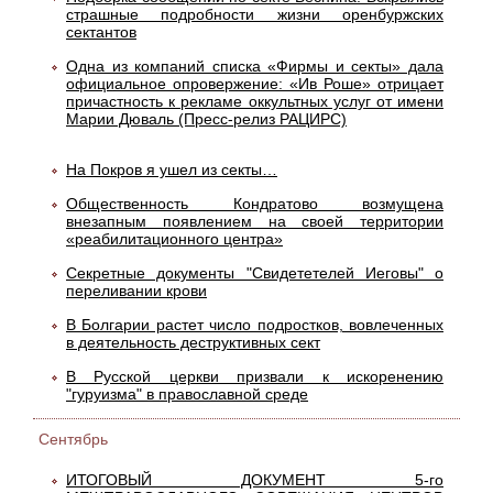
страшные подробности жизни оренбуржских
сектантов
Одна из компаний списка «Фирмы и секты» дала
официальное опровержение: «Ив Роше» отрицает
причастность к рекламе оккультных услуг от имени
Марии Дюваль (Пресс-релиз РАЦИРС)
На Покров я ушел из секты…
Общественность Кондратово возмущена
внезапным появлением на своей территории
«реабилитационного центра»
Секретные документы "Свидететелей Иеговы" о
переливании крови
В Болгарии растет число подростков, вовлеченных
в деятельность деструктивных сект
В Русской церкви призвали к искоренению
"гуруизма" в православной среде
Сентябрь
ИТОГОВЫЙ ДОКУМЕНТ 5-го