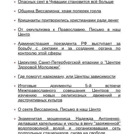
Опасных сект в Чувашии становится всё больше
Община Виссариона: храм поперек горла
Кришнаиты притворились христианами ради денег
От оккультизма к Православию. Письмо в наш
Центр
Администрация президента РФ выступает за
борьбу с сектами и за создание органа по
контролю этой сферы
Циркуляр Санкт-Петербургской епархии о "Центре
Здоровой Молодежи"
Где помогут наркоману, или Центры зависимости
Итоговые документы 5-й встречи
Межправославного совещания Центров по
изучению новых религиозных движений и
деструктивных культов
О секте Виссариона. Письмо в наш Центр
Знаменитая мошенница Надежда Антоненко,
делавшая капельницы и уколы в вену "заряженной"
водопроводной водой и организовавшая сеть
подпольных стационаров, снова на свободе