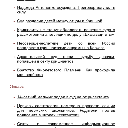
Надежда Антоненко осуждена. Приговор вступил в
силу
Суд разделил детей между отцом и Кришной
Кришнаиты не станут обжаловать решение суда о
рассмотрении апелляции по делу «Бхагавад-гиты»
Несовершеннолетние дети со всей России
попадают в кришнаитские ашрамы на Кавказе
Архангельский суд решит судьбу девочки,
попавшей в секту кришнаитов
Братство Фиолетового Пламени: Как проходила
моя вербовка
Январь
14-летний мальчик подал в суд на отца-сектанта
Церковь саентологии намерена провести лекции
для пермских школьников. Родители против
появления в школах «сектантов»
Cекты и современное информационное