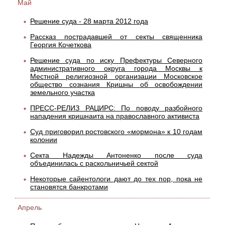
Май
Решение суда - 28 марта 2012 года
Рассказ пострадавшей от секты священника
Георгия Кочеткова
Решение суда по иску Префектуры Северного
административного округа города Москвы к
Местной религиозной организации Московское
общество сознания Кришны об освобождении
земельного участка
ПРЕСС-РЕЛИЗ РАЦИРС: По поводу разбойного
нападения кришнаита на православного активиста
Суд приговорил ростовского «мормона» к 10 годам
колонии
Секта Надежды Антоненко после суда
объединилась с раскольничьей сектой
Некоторые сайентологи дают до тех пор, пока не
становятся банкротами
Апрель