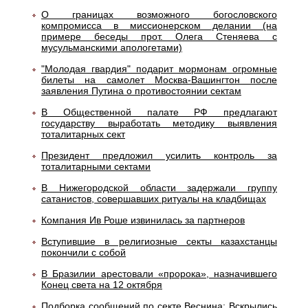
О границах возможного богословского
компромисса в миссионерском делании (на
примере беседы прот. Олега Стеняева с
мусульманскими апологетами)
"Молодая гвардия" подарит мормонам огромные
билеты на самолет Москва-Вашингтон после
заявления Путина о противостоянии сектам
В Общественной палате РФ предлагают
государству выработать методику выявления
тоталитарных сект
Президент предложил усилить контроль за
тоталитарными сектами
В Нижегородской области задержали группу
сатанистов, совершавших ритуалы на кладбищах
Компания Ив Роше извинилась за партнеров
Вступившие в религиозные секты казахстанцы
покончили с собой
В Бразилии арестовали «пророка», назначившего
Конец света на 12 октября
Подборка сообщений по секте Веснина: Вскрылись