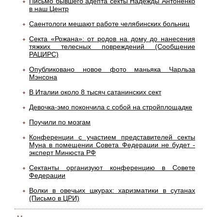
Письмо бывшего адепта секты Надежды Антоненко
в наш Центр
Саентологи мешают работе челябинских больниц
Секта «Рожана»: от родов на дому до нанесения
тяжких телесных повреждений (Сообщение
РАЦИРС)
Опубликовано новое фото маньяка Чарльза
Мэнсона
В Италии около 8 тысяч сатанинских сект
Девочка-эмо покончила с собой на стройплощадке
Поучили по мозгам
Конференции с участием представителей секты
Муна в помещении Совета Федерации не будет -
эксперт Минюста РФ
Сектанты организуют конференцию в Совете
Федерации
Волки в овечьих шкурах: харизматики в сутанах
(Письмо в ЦРИ)