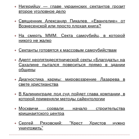
Нигерийцу — главе украинских сектантов грозит
второе уголовное дело
Священник Александр Пикалев. «Евангелие» от
Вознесенской или просто плохая книга?
На смерть МММ. Секта самоубийц, в которой
никого не жалко
Сектанты готовятся к массовым самоубийствам
Адепт неопятидесятнической секты «Благодать» на
Сахалине пытался повеситься прямо в здании
общины
Диагностика кармы: мировоззрение Лазарева в
свете христианства
В Калининграде под суд пойдет глава компании, в
которой применяли методы сайентологии
Москвичи сорвали начало строительства
кришнаитского центра
Сергей Ряховский: "Крест Христов нужно
уничтожить"