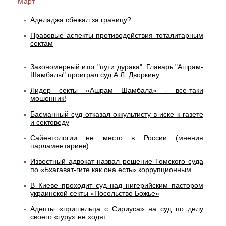
Март
Аделаджа сбежал за границу?
Правовые аспекты противодействия тоталитарным
сектам
Закономерный итог "пути дурака". Главарь "Ашрам-
Шамбалы" проиграл суд А.Л. Дворкину
Лидер секты «Ашрам Шамбала» - все-таки
мошенник!
Басманный суд отказал оккультисту в иске к газете
и сектоведу
Сайентологии не место в России (мнения
парламентариев)
Известный адвокат назвал решение Томского суда
по «Бхагават-гите как она есть» коррупционным
В Киеве проходит суд над нигерийским пастором
украинской секты «Посольство Божье»
Адепты «пришельца с Сириуса» на суд по делу
своего «гуру» не ходят