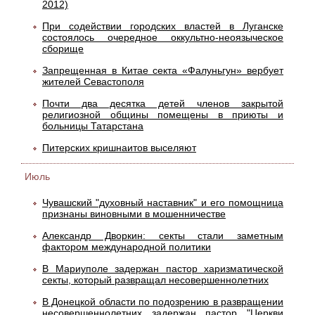
2012)
При содействии городских властей в Луганске
состоялось очередное оккультно-неоязыческое
сборище
Запрещенная в Китае секта «Фалуньгун» вербует
жителей Севастополя
Почти два десятка детей членов закрытой
религиозной общины помещены в приюты и
больницы Татарстана
Питерских кришнаитов выселяют
Июль
Чувашский "духовный наставник" и его помощница
признаны виновными в мошенничестве
Александр Дворкин: секты стали заметным
фактором международной политики
В Мариуполе задержан пастор харизматической
секты, который развращал несовершеннолетних
В Донецкой области по подозрению в развращении
несовершеннолетних задержан пастор "Церкви