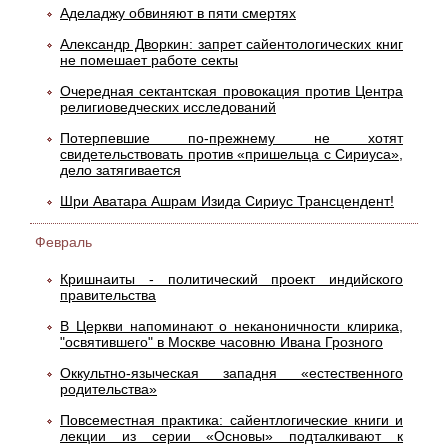
Аделаджу обвиняют в пяти смертях
Александр Дворкин: запрет сайентологических книг
не помешает работе секты
Очередная сектантская провокация против Центра
религиоведческих исследований
Потерпевшие по-прежнему не хотят
свидетельствовать против «пришельца с Сириуса»,
дело затягивается
Шри Аватара Ашрам Изида Сириус Трансцендент!
Февраль
Кришнаиты - политический проект индийского
правительства
В Церкви напоминают о неканоничности клирика,
"освятившего" в Москве часовню Ивана Грозного
Оккультно-языческая западня «естественного
родительства»
Повсеместная практика: сайентлогические книги и
лекции из серии «Основы» подталкивают к