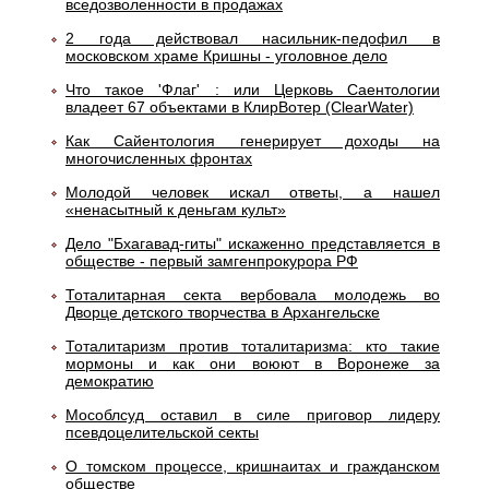
вседозволенности в продажах
2 года действовал насильник-педофил в
московском храме Кришны - уголовное дело
Что такое 'Флаг' : или Церковь Саентологии
владеет 67 объектами в КлирВотер (ClearWater)
Как Сайентология генерирует доходы на
многочисленных фронтах
Молодой человек искал ответы, а нашел
«ненасытный к деньгам культ»
Дело "Бхагавад-гиты" искаженно представляется в
обществе - первый замгенпрокурора РФ
Тоталитарная секта вербовала молодежь во
Дворце детского творчества в Архангельске
Тоталитаризм против тоталитаризма: кто такие
мормоны и как они воюют в Воронеже за
демократию
Мособлсуд оставил в силе приговор лидеру
псевдоцелительской секты
О томском процессе, кришнаитах и гражданском
обществе