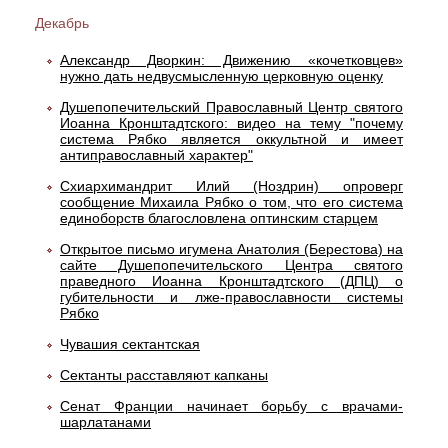
Декабрь
Александр Дворкин: Движению «кочетковцев»
нужно дать недвусмысленную церковную оценку
Душепопечительский Православный Центр святого
Иоанна Кронштадтского: видео на тему "почему
система Рябко является оккультной и имеет
антиправославный характер"
Схиархимандрит Илий (Ноздрин) опроверг
сообщение Михаила Рябко о том, что его система
единоборств благословлена оптинским старцем
Открытое письмо игумена Анатолия (Берестова) на
сайте Душепопечительского Центра святого
праведного Иоанна Кронштадтского (ДПЦ) о
губительности и лже-правоcлавности системы
Рябко
Чувашия сектантская
Сектанты расставляют капканы
Сенат Франции начинает борьбу с врачами-
шарлатанами