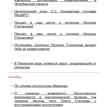
языческой организации ликвидирована в
Челябинской области
Целительский культ С.С. Коновалова (справка
РАЦИРС)
Письмо в наш центр о колдунье Наталье
Степановой
Письмо в наш центр о колдуне Наталье
Степановой
Осторожно: колдунья Наталья Степанова выдает
себя за православную
В Пермском крае появится закон, ограждающий от
сектантов
Октябрь
По следам апологетики Иваненко
О границах возможного богословского
компромисса в миссионерском делании (на
примере беседы прот. Олега Стеняева с
мусульманскими апологетами)