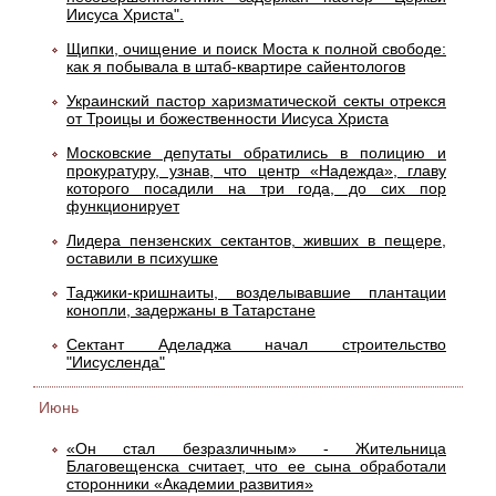
Иисуса Христа".
Щипки, очищение и поиск Моста к полной свободе:
как я побывала в штаб-квартире сайентологов
Украинский пастор харизматической секты отрекся
от Троицы и божественности Иисуса Христа
Московские депутаты обратились в полицию и
прокуратуру, узнав, что центр «Надежда», главу
которого посадили на три года, до сих пор
функционирует
Лидера пензенских сектантов, живших в пещере,
оставили в психушке
Таджики-кришнаиты, возделывавшие плантации
конопли, задержаны в Татарстане
Сектант Аделаджа начал строительство
"Иисусленда"
Июнь
«Он стал безразличным» - Жительница
Благовещенска считает, что ее сына обработали
сторонники «Академии развития»