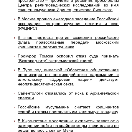
пространство – проблемы и решения: пресс-релиз
Центра религиоведческих исследований во имя
священномученика Иринея, епископа Лионского
В Москве прошло ежегодное заседание Российской
ассоциации центров изучения религии и сект
(РАЦИРС)
В знак протеста против сожжения российского
флага православные передали московским
кришнаитам партию тушенки
Прокурор Томска оспорил отказ суда признать
"Бхагавад-гиту" экстремистской книгой
В Туле под вывеской «Областная общественная
организация по противодействию наркомании и
алкоголизму «Здоровая нация» действует
неопятидесятническая секта
Сайентологи отказались от иска к Архангельской
епархии
Российские мусульмане считают кришнаитов
сектой и готовы поставлять им халяльную говядину
В Кыргызстане молодежные активисты заявляют о
намерении пойти на крайние меры, если власти не
решат вопрос с сектой Муна