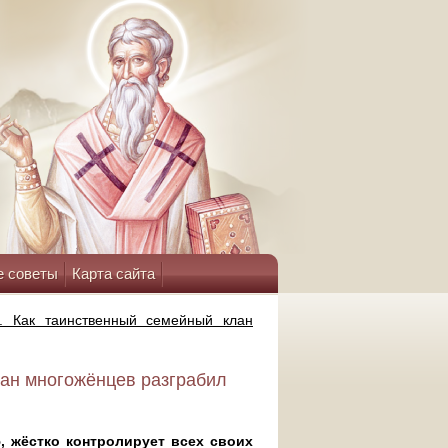
е советы
Карта сайта
о. Как таинственный семейный клан
лан многожёнцев разграбил
, жёстко контролирует всех своих