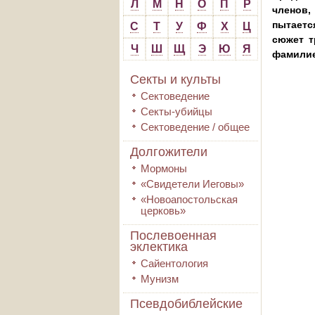
Л
М
Н
О
П
Р
членов,
пытаетс
С
Т
У
Ф
Х
Ц
сюжет т
Ч
Ш
Щ
Э
Ю
Я
фамилие
Секты и культы
Сектоведение
Секты-убийцы
Сектоведение / общее
Долгожители
Мормоны
«Свидетели Иеговы»
«Новоапостольская
церковь»
Послевоенная
эклектика
Сайентология
Мунизм
Псевдобиблейские