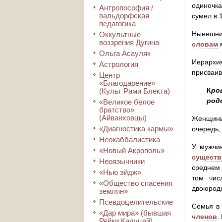
одиночк
Антропософия /
вальдорфская
сумел в 
педагогика
Нынешний
Оккультные
воззрения Дугина
словам
м
Ольга Асауляк
Иерархия
Астрология
присваив
Центр
«Благодарение»
К
ро
(Культ Рами Блекта)
род
«Великое белое
братство»
(Айванховцы)
Женщины 
«Диагностика кармы»
очередь,
Неокаббалистика
У мужчи
«Новый Акрополь»
существ
Неоязычники
среднем 
«Нью эйдж»
том чис
«Общество спасения
двоюродн
землян»
Псевдоцелительские
Семья в 
«Дар мира» (бывшая
членов
.
Рейки Кадуцей)