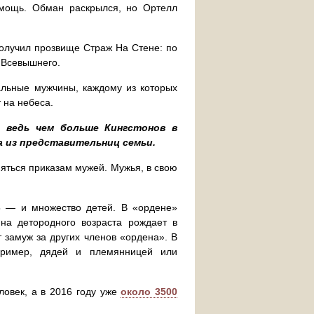
омощь. Обман раскрылся, но Ортелл
олучил прозвище Страж На Стене: по
 Всевышнего.
тальные мужчины, каждому из которых
т на небеса.
: ведь чем больше Кингстонов в
 из представительниц семьи.
ться приказам мужей. Мужья, в свою
5 — и множество детей. В «ордене»
на детородного возраста рождает в
т замуж за других членов «ордена». В
пример, дядей и племянницей или
овек, а в 2016 году уже
около 3500