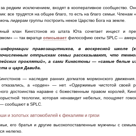
 за редким исключением, входят в кооперативное сообщество. Оно
ик: все трудятся на общее благо, то есть на благо семьи. Членам 
мочь лидерам группы построить некое Царство Бога на земле.
мный клан Кингстонов из штата Юта сочетает инцест и пре
змом» — так вкратце
описывает
философию секты SPLC — америк
информации правозащитников, в воскресной школе (к
гочисленным отпрыскам семьи рассказывают, что темн
лейских проклятий», а сами Кингстоны — «самые белые и
ста и царя Давида.
Кингстонов — наследие ранних догматов мормонского движения.
в отказались, а «орден» — нет. «Одержимые чистотой своей 
ного достоинства наравне с божественным правом королей, Кин
орыстной теологии, которая ненавидит небелых, поощряет гом
 — сообщают в SPLC.
ши и золотых автомобилей к фекалиям и грязи
мьи, его братья и другие высокопоставленные мужчины с семьям
ся нелегко.