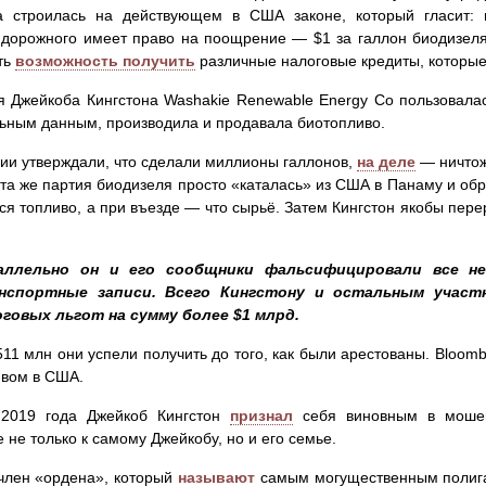
а строилась на действующем в США законе, который гласит: 
 дорожного имеет право на поощрение — $1 за галлон биодизеля 
ть
возможность получить
различные налоговые кредиты, которые
 Джейкоба Кингстона Washakie Renewable Energy Co пользовалас
ным данным, производила и продавала биотопливо.
ии утверждали, что сделали миллионы галлонов,
на деле
— ничтож
 та же партия биодизеля просто «каталась» из США в Панаму и обр
тся топливо, а при въезде — что сырьё. Затем Кингстон якобы пер
аллельно он и его сообщники фальсифицировали все н
нспортные записи. Всего Кингстону и остальным участ
оговых льгот на сумму более $1 млрд.
511 млн они успели получить до того, как были арестованы. Bloom
ивом в США.
2019 года Джейкоб Кингстон
признал
себя виновным в мошен
 не только к самому Джейкобу, но и его семье.
член «ордена», который
называют
самым могущественным полига