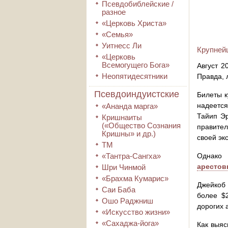
Псевдобиблейские /
разное
«Церковь Христа»
«Семья»
Уитнесс Ли
Крупней
«Церковь
Всемогущего Бога»
Август 2
Неопятидесятники
Правда, 
Псевдоиндуистские
Билеты к
надеется
«Ананда марга»
Тайип Эр
Кришнаиты
(«Общество Сознания
правител
Кришны» и др.)
своей эк
ТМ
«Тантра-Сангха»
Однако 
аресто
Шри Чинмой
«Брахма Кумарис»
Джейкоб
Саи Баба
более $
Ошо Раджниш
дорогих 
«Искусство жизни»
«Сахаджа-йога»
Как выяс