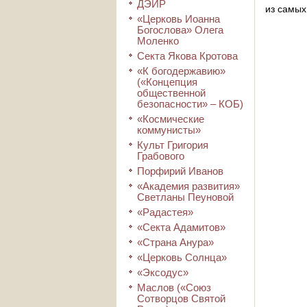
ДЭИР
из самых
«Церковь Иоанна
Богослова» Олега
Моленко
Секта Якова Кротова
«К богодержавию»
(«Концепция
общественной
безопасности» – КОБ)
«Космические
коммунисты»
Культ Григория
Грабового
Порфирий Иванов
«Академия развития»
Светланы Пеуновой
«Радастея»
«Секта Адамитов»
«Страна Анура»
«Церковь Солнца»
«Эксодус»
Маслов («Союз
Сотворцов Святой