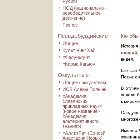
Руси»)
НОД (национально -
освободительное
движение)
Разное
Псевдобуддийские
Как обы
Общее
История 
Культ Чинг Хай
версий
,
«Фалуньгун»
видел.
«Карма Кагью»
Его сын 
Оккультные
Позже он
Общее / оккультизм
В отличи
ИСВ Алёны Полынь
ходили б
«Академия
славянских
к мирско
прикладных наук»
(новое название -
Следующ
«Академия
многожён
альтернативного
знания»)
Именно О
«АллатРа» (Сэнсэй,
женщинам
Анастасия Новых)