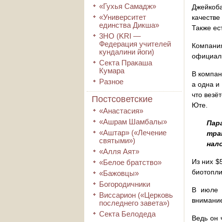
«Гухья Самадж»
Джейкоб
«Университет
качестве
единства Дикша»
Также ес
3HO (KRI ―
Федерация учителей
Компания
кундалини йоги)
официаль
Секта Пракаша
Кумара
В компан
Разное
а одна и
что везё
Постсоветские
Юте.
«Анастасия»
«Ашрам Шамбалы»
Пар
«Аштар» («Лечение
тра
святыми»)
нал
«Алля Аят»
Из них $
«Белое братство»
биотопл
«Бажовцы»
Богородичники
В июле 
Виссарион («Церковь
внимание
последнего завета»)
Секта Белодеда
Ведь он 