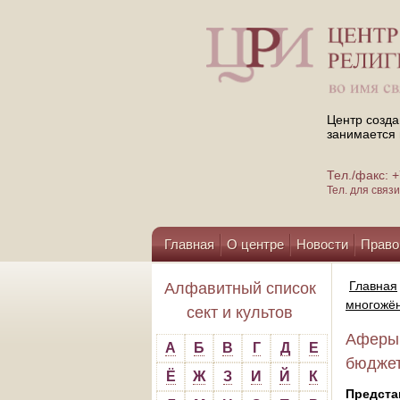
Центр созда
занимается 
Тел./факс:
Тел. для свя
Главная
О центре
Новости
Право
Помощь центру
Главная
Алфавитный список
многожё
сект и культов
Аферы,
А
Б
В
Г
Д
Е
бюджет
Ё
Ж
З
И
Й
К
Предста