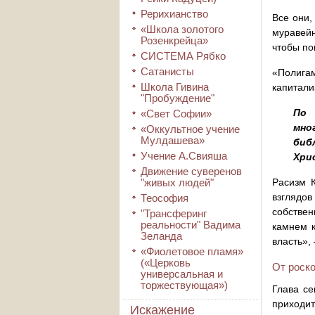
Рерихианство
Все они,
«Школа золотого
муравейн
Розенкрейца»
чтобы по
СИСТЕМА Рябко
Сатанисты
«Полига
Школа Гивина
капитали
"Пробуждение"
По 
«Свет Софии»
мно
«Оккультное учение
Мулдашева»
биб
Учение А.Свияша
Хри
Движение суверенов
"живых людей"
Расизм 
взглядо
Теософия
собствен
"Трансферинг
реальности" Вадима
камнем к
Зеланда
власть»,
«Фиолетовое пламя»
(«Церковь
От роско
универсальная и
торжествующая»)
Глава се
приходит
Искажение