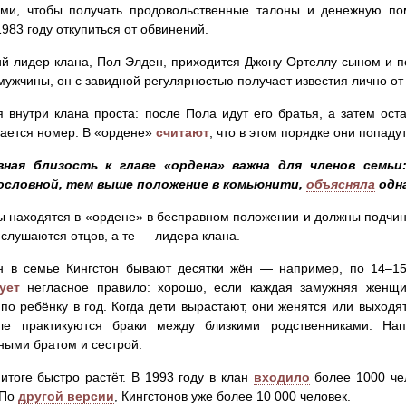
ами, чтобы получать продовольственные талоны и денежную п
1983 году откупиться от обвинений.
 лидер клана, Пол Элден, приходится Джону Ортеллу сыном и п
ужчины, он с завидной регулярностью получает известия лично от
 внутри клана проста: после Пола идут его братья, а затем ос
ается номер. В «ордене»
считают
, что в этом порядке они попаду
вная близость к главе «ордена» важна для членов семьи
ословной, тем выше положение в комьюнити,
объясняла
одна
находятся в «ордене» в бесправном положении и должны подчиня
 слушаются отцов, а те — лидера клана.
н в семье Кингстон бывают десятки жён — например, по 14–1
ует
негласное правило: хорошо, если каждая замужняя женщи
по ребёнку в год. Когда дети вырастают, они женятся или выходя
ле практикуются браки между близкими родственниками. На
ыми братом и сестрой.
итоге быстро растёт. В 1993 году в клан
входило
более 1000 чел
 По
другой версии
, Кингстонов уже более 10 000 человек.