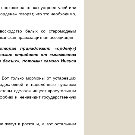
 похоже на то, как устроен улей или
«ордена» говорят, что это необходимо,
восходство белых со старомодным
анская правозащитная ассоциация.
оторая принадлежит «ордену»)
окожие страдают от «множества
з белых», потомки самого Иисуса
 Вот только мормоны от устаревших
родословной и наделённые чувством
гстоны сделали инцест краеугольным
офобию и ненавидит государственную
и живут в роскоши, а вот остальным