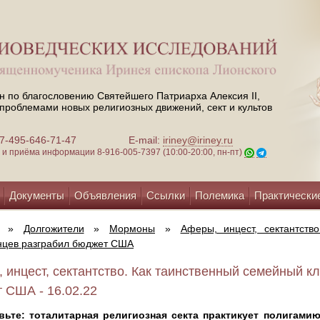
н по благословению Святейшего Патриарха Алексия II,
проблемами новых религиозных движений, сект и культов
 +7-495-646-71-47
E-mail:
iriney@iriney.ru
зи и приёма информации
8-916-005-7397 (10:00-20:00, пн-пт)
Документы
Объявления
Ссылки
Полемика
Практически
»
Долгожители
»
Мормоны
»
Аферы, инцест, сектантств
нцев разграбил бюджет США
 инцест, сектантство. Как таинственный семейный к
 США - 16.02.22
вьте: тоталитарная религиозная секта практикует полигамию