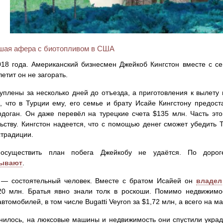
шая афера с биотопливом в США
018 года. Американский бизнесмен Джейкоб Кингстон вместе с с
летит он не загорать.
уплены за несколько дней до отъезда, а приготовления к вылету 
, что в Турции ему, его семье и брату Исайе Кингстону предос
доган. Он даже перевёл на турецкие счета $135 млн. Часть эт
ьству. Кингстон надеется, что с помощью денег сможет убедить
страдиции.
осуществить план побега Джейкобу не удаётся. По дорог
вывают
.
 — состоятельный человек. Вместе с братом Исайей он
владел
20 млн. Братья явно знали толк в роскоши. Помимо недвижимос
автомобилей, в том числе Bugatti Veyron за $1,72 млн, а всего на 
нилось, на люксовые машины и недвижимость они спустили укра