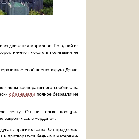
ти из движения мормонов. По одной из
борот, ничего плохого в полигамии не
перативное сообщество округа Дэвис.
ие члены кооперативного сообщества
ески
обозначали
полное безразличие
ою лепту. Он не только поощрял
о закрепилась в «ордене».
дувать правительство. Он предложил
ия и притворяться бедными матерями-