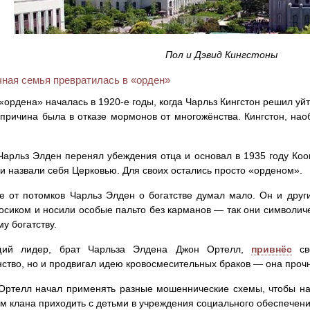
Пол и Дэвид Кингстоны
чная семья превратилась в «орден»
«ордена» началась в 1920-е годы, когда Чарльз Кингстон решил уй
 причина была в отказе мормонов от многожёнства. Кингстон, нао
Чарльз Элден перенял убеждения отца и основал в 1935 году Коо
и назвали себя Церковью. Для своих остались просто «орденом».
е от потомков Чарльз Элден о богатстве думал мало. Он и друг
осиком и носили особые пальто без карманов — так они символич
му богатству.
ий лидер, брат Чарльза Элдена Джон Ортелл,
привнёс
св
ство, но и продвигал идею кровосмесительных браков — она прочн
ртелл начал применять разные мошеннические схемы, чтобы на
 клана приходить с детьми в учреждения социального обеспечен