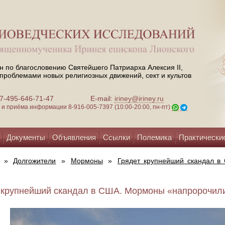
н по благословению Святейшего Патриарха Алексия II,
проблемами новых религиозных движений, сект и культов
 +7-495-646-71-47
E-mail:
iriney@iriney.ru
зи и приёма информации
8-916-005-7397 (10:00-20:00, пн-пт)
Документы
Объявления
Ссылки
Полемика
Практически
»
Долгожители
»
Мормоны
»
Грядет крупнейший скандал в
 крупнейший скандал в США. Мормоны «напророчили»