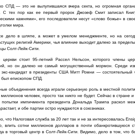
ко СПД — это не вылупившаяся вчера секта, но огромная орга
я. С тех пор как ее первый пророк Джозеф Смит записал Кни
ескими камнями», его последователи несут «слово божье» в св
уголки мира.
се дело в шляпе, а может в умелом менеджменте, но на сего
стущих религий Америки, чья влияние выходит далеко за предел
ицы Солт-Лейк-Сити.
е церкви стоит 95-летний Рассел Нельсон, которого члены це
ий, но он далеко не самый могущественный мормон. Среди изв
 экс-кандидат в президенты США Митт Ромни — состоятельный 
 был епископом СПД.
ные объединения всегда играли серьезную роль в местной политик
 миллионов человек, просто так никто не будет. Сейчас в стране
 попытки импичмента президента Дональда Трампа раскол меж
арастает, и обе партии остро нуждаются в союзниках.
о, что Налоговая служба за 20 лет так и не за интересовалась Ens
р, влить сотни миллионов долларов в почти обанкротившуюся с
а в торговый центр в Солт-Лейк-Сити. Видимо, дело в том, что б