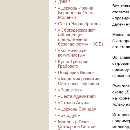
ДЭИР
Вот толь
«Церковь Иоанна
столети
Богослова» Олега
Моленко
«провидч
Секта Якова Кротова
далекие 
«К богодержавию»
(«Концепция
Может в
общественной
быстрора
безопасности» – КОБ)
его стол
«Космические
коммунисты»
Во глав
Культ Григория
откровен
Грабового
примеру,
Порфирий Иванов
время он
«Академия развития»
Светланы Пеуновой
Религиоз
«Радастея»
около 15
«Секта Адамитов»
на фоне
«Страна Анура»
только н
«Церковь Солнца»
Интересн
«Эксодус»
наприме
Маслов («Союз
Сотворцов Святой
миллиард