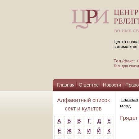
Центр созда
занимается 
Тел./факс:
Тел. для свя
Главная
О центре
Новости
Право
Помощь центру
Главная
Алфавитный список
млрд
сект и культов
Грядет
А
Б
В
Г
Д
Е
Ё
Ж
З
И
Й
К