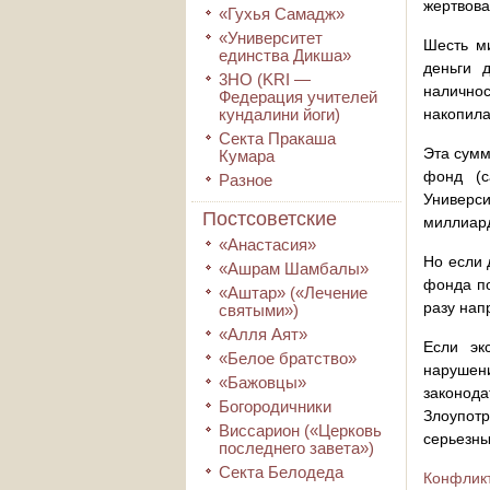
жертвова
«Гухья Самадж»
«Университет
Шесть м
единства Дикша»
деньги 
3HO (KRI ―
наличнос
Федерация учителей
кундалини йоги)
накопила
Секта Пракаша
Эта сумм
Кумара
фонд (с
Разное
Универси
Постсоветские
миллиард
«Анастасия»
Но если 
«Ашрам Шамбалы»
фонда по
«Аштар» («Лечение
разу нап
святыми»)
«Алля Аят»
Если эк
«Белое братство»
нарушени
«Бажовцы»
законода
Богородичники
Злоупот
Виссарион («Церковь
серьезны
последнего завета»)
Секта Белодеда
Конфликт