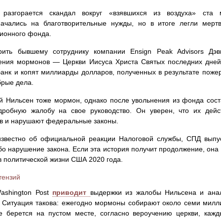
азгорается скандал вокруг «взявшихся из воздуха» ста 
начались на благотворительные нужды, но в итоге легли мерт
ионного фонда.
рить бывшему сотруднику компании Ensign Peak Advisors Дэв
ения мормонов — Церкви Иисуса Христа Святых последних дней 
анк и копят миллиарды долларов, полученных в результате пожерт
брые дела.
й Нильсен тоже мормон, однако после увольнения из фонда сост
робную жалобу на свое руководство. Он уверен, что их дейс
в и нарушают федеральные законы.
известно об официальной реакции Налоговой службы, СПД выпус
бо нарушение закона. Если эта история получит продолжение, она
в политической жизни США 2020 года.
тензий
аshingtоn Роst
приводит
выдержки из жалобы Нильсена и ана
 Ситуация такова: ежегодно мормоны собирают около семи милл
е берется на пустом месте, согласно вероучению церкви, кажд