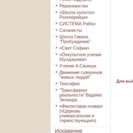
Рерихианство
«Школа золотого
Розенкрейца»
СИСТЕМА Рябко
Сатанисты
Школа Гивина
"Пробуждение"
«Свет Софии»
«Оккультное учение
Мулдашева»
Учение А.Свияша
Движение суверенов
"живых людей"
Для выб
Теософия
"Трансферинг
реальности" Вадима
Зеланда
«Фиолетовое пламя»
(«Церковь
универсальная и
торжествующая»)
Искажение