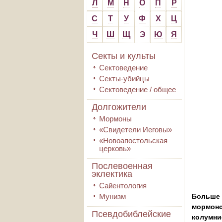
Л
М
Н
О
П
Р
С
Т
У
Ф
Х
Ц
Ч
Ш
Щ
Э
Ю
Я
Секты и культы
Сектоведение
Секты-убийцы
Сектоведение / общее
Долгожители
Мормоны
«Свидетели Иеговы»
«Новоапостольская
церковь»
Послевоенная
эклектика
Сайентология
Мунизм
Больше 
мормонс
Псевдобиблейские
колумни