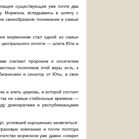
низация существующая уже почти два
гу Мормона, вглядываясь в шляпу с
оем своеобразном понимании в самые
дня мормонизм стал одной из самых
ы центрального оплота — штата Юта и
ркви считают пророком и носителем
естных политиков этой веры есть, к
бизнесмен и сенатор от Юты, в свое
е и злить церковь, в которой состоит
 и так не самые стабильные времена —
ду демократами и республиканцами
ign, успевшей хорошенько засветиться:
траховую компанию и почти полтора
огатство мормонов уже давно «секрет