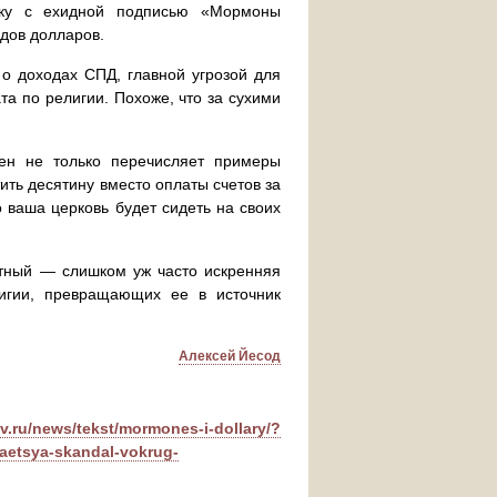
ку с ехидной подписью «Мормоны
дов долларов.
 о доходах СПД, главной угрозой для
а по религии. Похоже, что за сухими
ен не только перечисляет примеры
ить десятину вместо оплаты счетов за
о ваша церковь будет сидеть на своих
остный — слишком уж часто искренняя
игии, превращающих ее в источник
Алексей Йесод
tv.ru/news/tekst/mormones-i-dollary/?
etsya-skandal-vokrug-