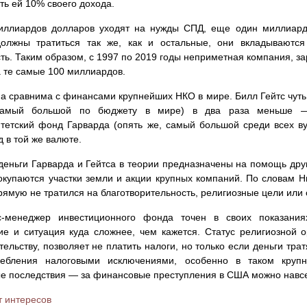
ть ей 10% своего дохода.
иллиардов долларов уходят на нужды СПД, еще один миллиард к
должны тратиться так же, как и остальные, они вкладываютс
ть. Таким образом, с 1997 по 2019 годы неприметная компания, з
 те самые 100 миллиардов.
а сравнима с финансами крупнейших НКО в мире. Билл Гейтс чуть 
амый большой по бюджету в мире) в два раза меньше —
тетский фонд Гарварда (опять же, самый большой среди всех ву
 в той же валюте.
деньги Гарварда и Гейтса в теории предназначены на помощь дру
купаются участки земли и акции крупных компаний. По словам Ни
рямую не тратился на благотворительность, религиозные цели или
с-менеджер инвестиционного фонда точен в своих показаниях
е и ситуация куда сложнее, чем кажется. Статус религиозной о
тельству, позволяет не платить налоги, но только если деньги тра
ребления налоговыми исключениями, особенно в таком круп
е последствия — за финансовые преступления в США можно навсе
 интересов