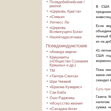
Псевдобиблейские /
разное
В США р
«Церковь Христа»
предназ
«Семья»
инвестиц
Уитнесс Ли
Если ве
«Церковь
объедин
Всемогущего Бога»
личный б
Неопятидесятники
их на до
Псевдоиндуистские
41-летни
«Ананда марга»
США под
Кришнаиты
мормоно
(«Общество Сознания
Кришны» и др.)
Пока не
ТМ
какое-ли
«Тантра-Сангха»
скандал 
Шри Чинмой
«Брахма Кумарис»
Суть пре
Саи Баба
Газета W
Ошо Раджниш
налогам.
«Искусство жизни»
сумма н
«Сахаджа-йога»