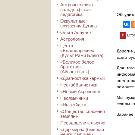
Антропософия /
вальдорфская
педагогика
Обсудить
Оккультные
воззрения Дугина
Ольга Асауляк
Астрология
Центр
«Благодарение»
Дорогие 
(Культ Рами Блекта)
всего ру
«Великое белое
братство»
Для того
(Айванховцы)
информа
«Диагностика кармы»
пожертво
Неокаббалистика
поможет 
«Новый Акрополь»
Мы нужд
Неоязычники
сектам с
«Нью эйдж»
«Общество спасения
Заранее 
землян»
Псевдоцелительские
«Дар мира» (бывшая
Рейки Кадуцей)