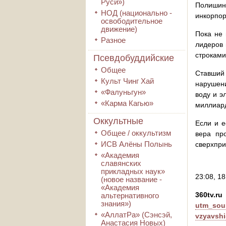
Руси»)
Полишин
НОД (национально -
инкорпор
освободительное
движение)
Пока не 
Разное
лидеров 
строками
Псевдобуддийские
Общее
Ставший
Культ Чинг Хай
нарушени
«Фалуньгун»
воду и э
«Карма Кагью»
миллиард
Оккультные
Если и е
Общее / оккультизм
вера пр
ИСВ Алёны Полынь
сверхпр
«Академия
славянских
прикладных наук»
23:08, 18
(новое название -
«Академия
360tv.ru
альтернативного
знания»)
utm_sou
«АллатРа» (Сэнсэй,
vzyavsh
Анастасия Новых)