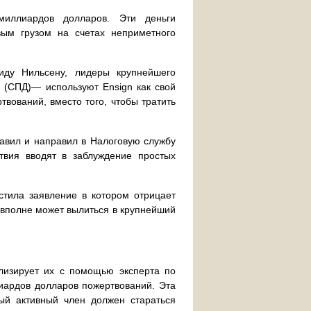
миллиардов долларов. Эти деньги
вым грузом на счетах неприметного
иду Нильсену, лидеры крупнейшего
(СПД)— используют Ensign как свой
вований, вместо того, чтобы тратить
авил и направил в Налоговую службу
твия вводят в заблуждение простых
тила заявление в котором отрицает
 вполне может вылиться в крупнейший
лизирует их с помощью эксперта по
иардов долларов пожертвований. Эта
ый активный член должен стараться