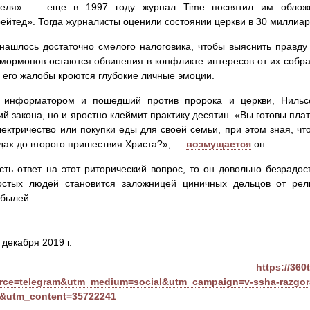
еля» — еще в 1997 году журнал Time посвятил им облож
ейтед». Тогда журналисты оценили состоянии церкви в 30 миллиар
нашлось достаточно смелого налоговика, чтобы выяснить правду
мормонов остаются обвинения в конфликте интересов от их собрат
 его жалобы кроются глубокие личные эмоции.
 информатором и пошедший против пророка и церкви, Нильс
й закона, но и яростно клеймит практику десятин. «Вы готовы плат
лектричество или покупки еды для своей семьи, при этом зная, чт
ах до второго пришествия Христа?», —
возмущается
он
сть ответ на этот риторический вопрос, то он довольно безрад
остых людей становится заложницей циничных дельцов от рел
ибылей.
 декабря 2019 г.
https://360
rce=telegram&utm_medium=social&utm_campaign=v-ssha-razgora
i&utm_content=35722241