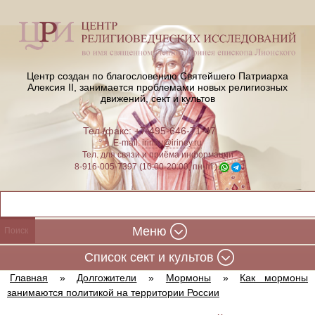
Центр создан по благословению Святейшего Патриарха
Алексия II,
занимается проблемами новых религиозных
движений, сект и культов
Тел./факс: +7-495-646-71-47
E-mail:
iriney@iriney.ru
Тел. для связи и приёма информации
8-916-005-7397 (10:00-20:00, пн-пт)
Меню
Cписок сект и культов
Главная
»
Долгожители
»
Мормоны
»
Как мормоны
занимаются политикой на территории России