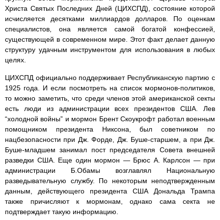
Христа Святых Последних Дней (ЦИХСПД), состояние которой
исчисляется десятками миллиардов долларов. По оценкам
специалистов, она является самой богатой конфессией,
существующей в современном мире. Этот факт делает данную
структуру удачным инструментом для использования в любых
целях.
ЦИХСПД официально поддерживает Республиканскую партию с
1925 года. И если посмотреть на список мормонов-политиков,
то можно заметить, что среди членов этой американской секты
есть люди из администрации всех президентов США. Лев
“холодной войны” и мормон Брент Скоукрофт работал военным
помощником президента Никсона, был советником по
нацбезопасности при Дж. Форде, Дж. Буше-старшем, а при Дж.
Буше-младшем занимал пост председателя Совета внешней
разведки США. Еще один мормон — Брюс А. Карлсон — при
администрации Б.Обамы возглавлял Национальную
разведывательную службу. По некоторым неподтвержденным
данным, действующего президента США Дональда Трампа
также причисляют к мормонам, однако сама секта не
подтверждает такую информацию.