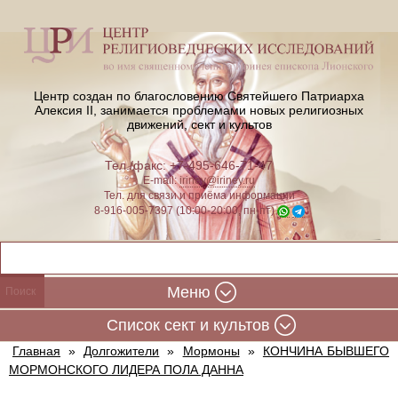
Центр создан по благословению Святейшего Патриарха
Алексия II,
занимается проблемами новых религиозных
движений, сект и культов
Тел./факс: +7-495-646-71-47
E-mail:
iriney@iriney.ru
Тел. для связи и приёма информации
8-916-005-7397 (10:00-20:00, пн-пт)
Меню
Cписок сект и культов
Главная
»
Долгожители
»
Мормоны
»
КОНЧИНА БЫВШЕГО
МОРМОНСКОГО ЛИДЕРА ПОЛА ДАННА