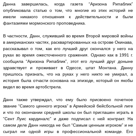
Данна завершилась, когда газета “Аризона Рипаблик”
опубликовала статью о том, что многие из этих историй не
имели никакого отношения к действительности и были
фантазиями мормонского проповедника.
В частности, Данн, служивший во время Второй мировой войны
в американских частях, расквартированных на острове Окинава,
рассказывал о том, как его лучший друг скончался у него на
руках во время ожесточенного сражения. Однако как в 1991 г.
сообщила “Аризона Рипаблик”, этот его лучший друг доныне
здравствует и проживает в Одессе, штат Монтана. Данну
пришлось признать, что на руках у него никто не умирал, а
история была отчасти основана на эпизоде, который он якобы
видел во время артобстрела.
Данн также утверждал, что ему было присвоено почетное
звание “Самого ценного игрока” в Армейской бейсбольной лиге
и что по окончании средней школы он был приглашен играть в
“Сент Луис кардиналс” и даже подписал с ней контракт. На
самом деле Данн никогда не был “Самым ценным игроком” и не
сыграл ни одной игры в профессиональной команде. Его