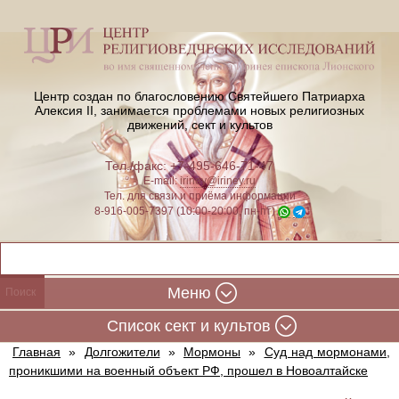
Центр создан по благословению Святейшего Патриарха
Алексия II,
занимается проблемами новых религиозных
движений, сект и культов
Тел./факс: +7-495-646-71-47
E-mail:
iriney@iriney.ru
Тел. для связи и приёма информации
8-916-005-7397 (10:00-20:00, пн-пт)
Меню
Cписок сект и культов
Главная
»
Долгожители
»
Мормоны
»
Суд над мормонами,
проникшими на военный объект РФ, прошел в Новоалтайске