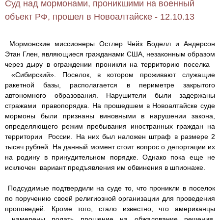
Суд над мормонами, проникшими на военный
объект РФ, прошел в Новоалтайске - 12.10.13
Мормонские миссионеры Остлер Чейз Боделл и Андерсон
Этан Глен, являющиеся гражданами США, незаконным образом
через дыру в ограждении проникли на территорию поселка
«Сибирский». Поселок, в котором проживают служащие
ракетной базы, располагается в периметре закрытого
автономного образования. Нарушители были задержаны
стражами правопорядка. На прошедшем в Новоалтайске суде
мормоны были признаны виновными в нарушении закона,
определяющего режим пребывания иностранных граждан на
территории России. На них был наложен штраф в размере 2
тысяч рублей. На данный момент стоит вопрос о депортации их
на родину в принудительном порядке. Однако пока еще не
исключен вариант предъявления им обвинения в шпионаже.
Подсудимые подтвердили на суде то, что проникли в поселок
по поручению своей религиозной организации для проведения
проповедей. Кроме того, стало известно, что американцы
намерены подать прошение на обжалование решения,