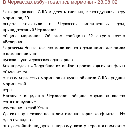
В Черкассах взбунтовались мормоны - 28.08.02
Четверо граждан США и десять киевлян, исповедующих веру
мормонов, 20
августа захватили в Черкассах молитвенный дом,
принадлежащий Черкасской
общине мормонов. Об этом сообщила 22 августа газета
«Вечерние
Черкассы».Новые хозяева молитвенного дома поменяли замки
в помещении и не
пускают туда черкасских одноверцев.
Как передают «Подробности» on-line, произошедший конфликт
объясняется
отказом черкасских мормонов от духовной опеки США - родины
мормонской
веры.
Накануне инцидента Черкасская община мормонов внесла
соответствующие
изменения в свой Устав.
До сих пор неизвестно, в чем именно корни конфликта. Но
одно очевидно -
это достойный подарок к первому визиту геронтологического