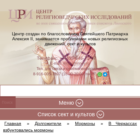
Центр создан по благословению Святейшего Патриарха
Алексия II,
занимается проблемами новых религиозных
движений, сект и культов
Тел./факс: +7-495-646-71-47
E-mail:
iriney@iriney.ru
Тел. для связи и приёма информации
8-916-005-7397 (10:00-20:00, пн-пт)
Меню
Cписок сект и культов
Главная
»
Долгожители
»
Мормоны
»
В Черкассах
взбунтовались мормоны