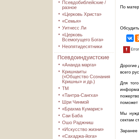
Псевдобиблейские /
По мате
разное
«Церковь Христа»
«Семья»
Уитнесс Ли
Обсудить
«Церковь
Всемогущего Бога»
Неопятидесятники
Псевдоиндуистские
«Ананда марга»
Дорогие 
Кришнаиты
всего ру
(«Общество Сознания
Кришны» и др.)
Для того
ТМ
информа
«Тантра-Сангха»
пожертво
Шри Чинмой
поможет 
«Брахма Кумарис»
Мы нужд
Саи Баба
сектам с
Ошо Раджниш
«Искусство жизни»
Заранее 
«Сахаджа-йога»