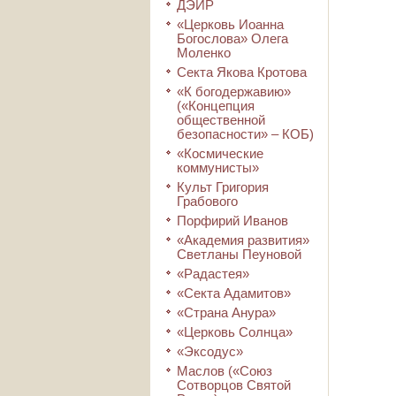
ДЭИР
«Церковь Иоанна
Богослова» Олега
Моленко
Секта Якова Кротова
«К богодержавию»
(«Концепция
общественной
безопасности» – КОБ)
«Космические
коммунисты»
Культ Григория
Грабового
Порфирий Иванов
«Академия развития»
Светланы Пеуновой
«Радастея»
«Секта Адамитов»
«Страна Анура»
«Церковь Солнца»
«Эксодус»
Маслов («Союз
Сотворцов Святой