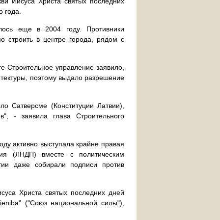
кви Иисуса Христа святых последних
о года.
алось еще в 2004 году. Противники
о строить в центре города, рядом с
ге Строительное управление заявило,
хитектуры, поэтому выдало разрешение
ло Сатверсме (Конституции Латвии),
в", - заявила глава Строительного
оду активно выступала крайне правая
тия (ЛНДП) вместе с политическим
тии даже собирали подписи против
суса Христа святых последних дней
ieniba" ("Союз национальной силы"),