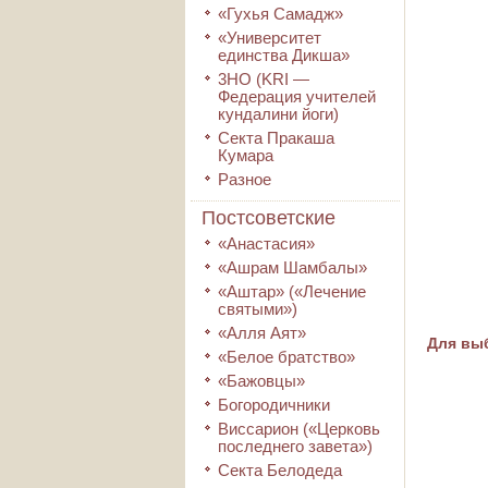
«Гухья Самадж»
«Университет
единства Дикша»
3HO (KRI ―
Федерация учителей
кундалини йоги)
Секта Пракаша
Кумара
Разное
Постсоветские
«Анастасия»
«Ашрам Шамбалы»
«Аштар» («Лечение
святыми»)
«Алля Аят»
Для выб
«Белое братство»
«Бажовцы»
Богородичники
Виссарион («Церковь
последнего завета»)
Секта Белодеда