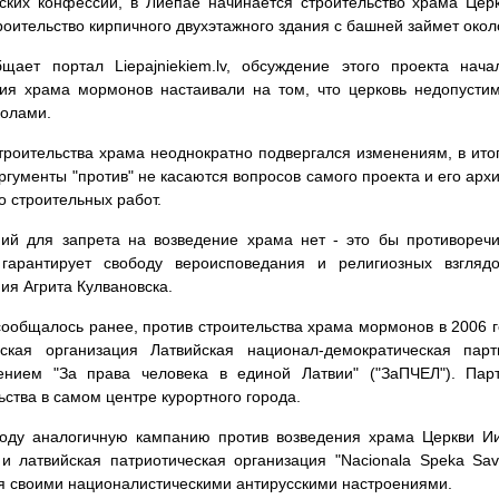
ских конфессий, в Лиепае начинается строительство храма Цер
роительство кирпичного двухэтажного здания с башней займет окол
бщает портал Liepajniekiem.lv, обсуждение этого проекта нач
ия храма мормонов настаивали на том, что церковь недопустим
колами.
троительства храма неоднократно подвергался изменениям, в ито
аргументы "против" не касаются вопросов самого проекта и его ар
о строительных работ.
ий для запрета на возведение храма нет - это бы противоречи
 гарантирует свободу вероисповедания и религиозных взглядо
ия Агрита Кулвановска.
сообщалось ранее, против строительства храма мормонов в 2006 г
еская организация Латвийская национал-демократическая пар
ением "За права человека в единой Латвии" ("ЗаПЧЕЛ"). Пар
ьства в самом центре курортного города.
году аналогичную кампанию против возведения храма Церкви Ии
и латвийская патриотическая организация "Nacionala Speka Sav
я своими националистическими антирусскими настроениями.