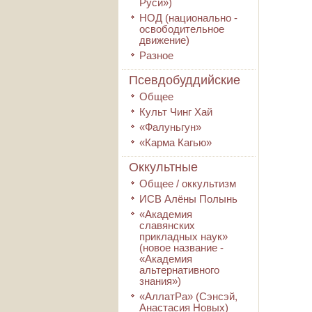
Руси»)
НОД (национально -
освободительное
движение)
Разное
Псевдобуддийские
Общее
Культ Чинг Хай
«Фалуньгун»
«Карма Кагью»
Оккультные
Общее / оккультизм
ИСВ Алёны Полынь
«Академия
славянских
прикладных наук»
(новое название -
«Академия
альтернативного
знания»)
«АллатРа» (Сэнсэй,
Анастасия Новых)