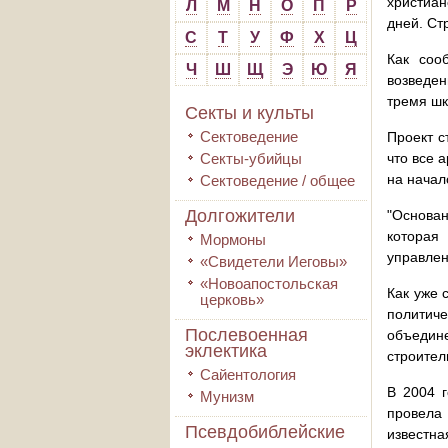
христиан
Л
М
Н
О
П
Р
дней. Ст
С
Т
У
Ф
Х
Ц
Как соо
Ч
Ш
Щ
Э
Ю
Я
возведен
тремя ш
Секты и культы
Сектоведение
Проект с
Секты-убийцы
что все 
на начал
Сектоведение / общее
Долгожители
"Основан
которая
Мормоны
управлен
«Свидетели Иеговы»
«Новоапостольская
Как уже 
церковь»
политич
Послевоенная
объедин
эклектика
строител
Сайентология
В 2004 
Мунизм
провела 
Псевдобиблейские
известна