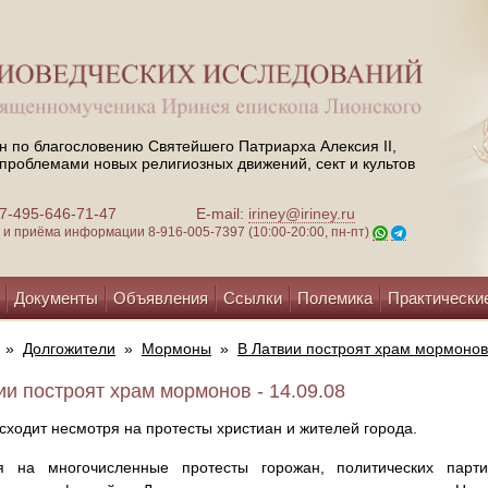
н по благословению Святейшего Патриарха Алексия II,
проблемами новых религиозных движений, сект и культов
 +7-495-646-71-47
E-mail:
iriney@iriney.ru
зи и приёма информации
8-916-005-7397 (10:00-20:00, пн-пт)
Документы
Объявления
Ссылки
Полемика
Практически
»
Долгожители
»
Мормоны
»
В Латвии построят храм мормонов
ии построят храм мормонов - 14.09.08
сходит несмотря на протесты христиан и жителей города.
я на многочисленные протесты горожан, политических парт