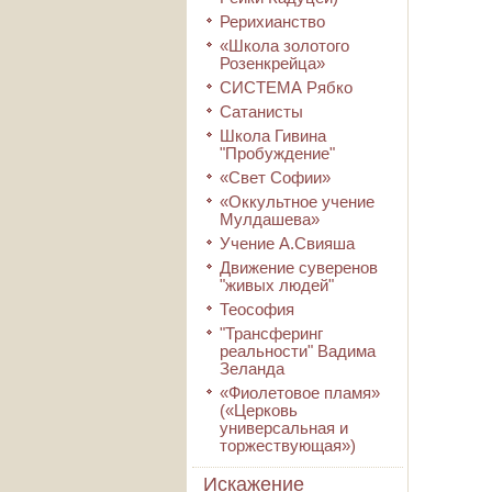
Рерихианство
«Школа золотого
Розенкрейца»
СИСТЕМА Рябко
Сатанисты
Школа Гивина
"Пробуждение"
«Свет Софии»
«Оккультное учение
Мулдашева»
Учение А.Свияша
Движение суверенов
"живых людей"
Теософия
"Трансферинг
реальности" Вадима
Зеланда
«Фиолетовое пламя»
(«Церковь
универсальная и
торжествующая»)
Искажение