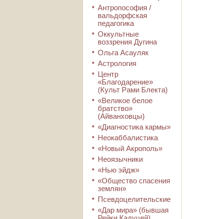
Антропософия /
вальдорфская
педагогика
Оккультные
воззрения Дугина
Ольга Асауляк
Астрология
Центр
«Благодарение»
(Культ Рами Блекта)
«Великое белое
братство»
(Айванховцы)
«Диагностика кармы»
Неокаббалистика
«Новый Акрополь»
Неоязычники
«Нью эйдж»
«Общество спасения
землян»
Псевдоцелительские
«Дар мира» (бывшая
Рейки Кадуцей)