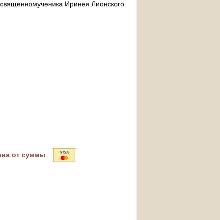
ра священномученика Иринея Лионского
ава от суммы