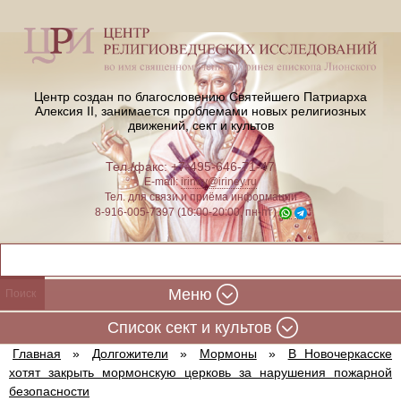
Центр создан по благословению Святейшего Патриарха
Алексия II,
занимается проблемами новых религиозных
движений, сект и культов
Тел./факс: +7-495-646-71-47
E-mail:
iriney@iriney.ru
Тел. для связи и приёма информации
8-916-005-7397 (10:00-20:00, пн-пт)
Меню
Cписок сект и культов
Главная
»
Долгожители
»
Мормоны
»
В Новочеркасске
хотят закрыть мормонскую церковь за нарушения пожарной
безопасности