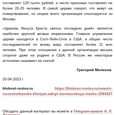
составляет 120 тысяч рублей, а число прихожан составляет не
более 20-25 человек. В самой церкви говорят, что живут на
пожертвования, но скорее всего организация спонсируется из
Москвы.
«Церковь Иисуса Христа святых последних дней» является
наиболее крупной ветвью мормонизма. Главное управление
церкви находится в Солт-Лейк-Сити в США, а общее число
последователей по всему миру составляет более 11 млн
человек. При этом отношение к данной организации весьма
спорное даже на родине в США. В России же некоторые
источники называют ее сектой.
Григорий Мелихов
20.04.2023 г.
bloknot-rostov.ru
https://bloknot-rostov.ru/news/v-
novocherkasske-khotyat-zakryt-mormonskuyu-tserko-1594327
Обсудить данный материал вы можете в
Telegram-канале А. Л.
Дворкина
.