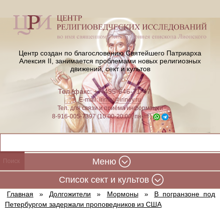
Центр создан по благословению Святейшего Патриарха
Алексия II,
занимается проблемами новых религиозных
движений, сект и культов
Тел./факс: +7-495-646-71-47
E-mail:
iriney@iriney.ru
Тел. для связи и приёма информации
8-916-005-7397 (10:00-20:00, пн-пт)
Меню
Cписок сект и культов
Главная
»
Долгожители
»
Мормоны
»
В погранзоне под
Петербургом задержали проповедников из США