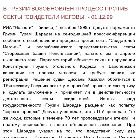
В ГРУЗИИ ВОЗОБНОВЛЕН ПРОЦЕСС ПРОТИВ
СЕКТЫ "СВИДЕТЕЛИ ИЕГОВЫ" - 01.12.99
РИА "Новости". Тбилиси, 1 декабря 1999 г. Депутат парламента
Грузии Гурам Шарадзе на се-годняшней пресс-конференции
сообщил о возобновлении процесса против секты "Свидетелей
Иего-вы" и республиканского представительства секты
"Сторожевая башня Пенсильвании", начатого им в апреле
нынешнего года. Парламентарий обвиняет секты в нарушении
Конституции Грузии, Уголовного Кодекса и Европейской
конвенции по правам человека и требует лишить их
регистрации. Решение судьи Циссаны Хазалия обратиться к
Тбилисскому Госуниверситету с просьбой провес-ти экспертизу
и сделать заключение - причиняет ли в действительности
деятельность секты свиде-телей Иеговы вред
государственности Грузии Шарадзе расценил как попытку
"сорвать процесс". Депутат утверждает, что в ТГУ преподают "те
же люди, которые в течение 70 лет проповедовали атеизм", и
поэтому неспособны вынести объективное заключение. При
этом Шарадзе указал на то, что представил суду два
заключения - Католикоса-Патриарха Всея Грузии и Святого