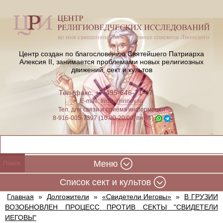
Центр создан по благословению Святейшего Патриарха
Алексия II,
занимается проблемами новых религиозных
движений, сект и культов
Тел./факс: +7-495-646-71-47
E-mail:
iriney@iriney.ru
Тел. для связи и приёма информации
8-916-005-7397 (10:00-20:00, пн-пт)
Меню
Cписок сект и культов
Главная
»
Долгожители
»
«Свидетели Иеговы»
»
В ГРУЗИИ
ВОЗОБНОВЛЕН ПРОЦЕСС ПРОТИВ СЕКТЫ "СВИДЕТЕЛИ
ИЕГОВЫ"