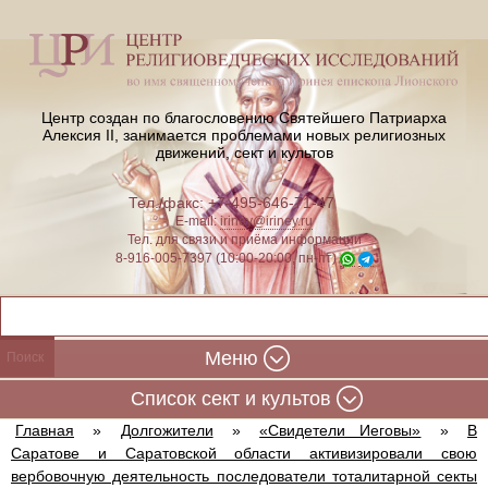
Центр создан по благословению Святейшего Патриарха
Алексия II,
занимается проблемами новых религиозных
движений, сект и культов
Тел./факс: +7-495-646-71-47
E-mail:
iriney@iriney.ru
Тел. для связи и приёма информации
8-916-005-7397 (10:00-20:00, пн-пт)
Меню
Cписок сект и культов
Главная
»
Долгожители
»
«Свидетели Иеговы»
»
В
Саратове и Саратовской области активизировали свою
вербовочную деятельность последователи тоталитарной секты