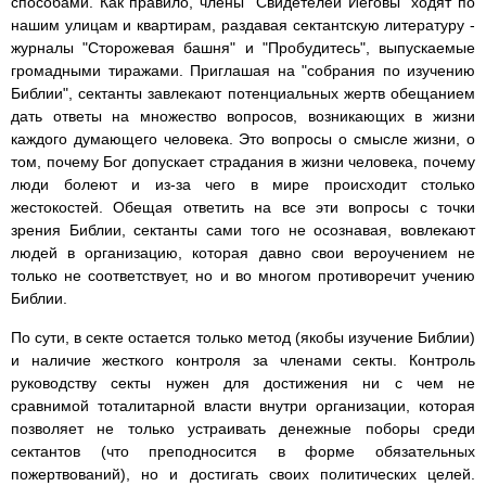
способами. Как правило, члены "Свидетелей Иеговы" ходят по
нашим улицам и квартирам, раздавая сектантскую литературу -
журналы "Сторожевая башня" и "Пробудитесь", выпускаемые
громадными тиражами. Приглашая на "собрания по изучению
Библии", сектанты завлекают потенциальных жертв обещанием
дать ответы на множество вопросов, возникающих в жизни
каждого думающего человека. Это вопросы о смысле жизни, о
том, почему Бог допускает страдания в жизни человека, почему
люди болеют и из-за чего в мире происходит столько
жестокостей. Обещая ответить на все эти вопросы с точки
зрения Библии, сектанты сами того не осознавая, вовлекают
людей в организацию, которая давно свои вероучением не
только не соответствует, но и во многом противоречит учению
Библии.
По сути, в секте остается только метод (якобы изучение Библии)
и наличие жесткого контроля за членами секты. Контроль
руководству секты нужен для достижения ни с чем не
сравнимой тоталитарной власти внутри организации, которая
позволяет не только устраивать денежные поборы среди
сектантов (что преподносится в форме обязательных
пожертвований), но и достигать своих политических целей.