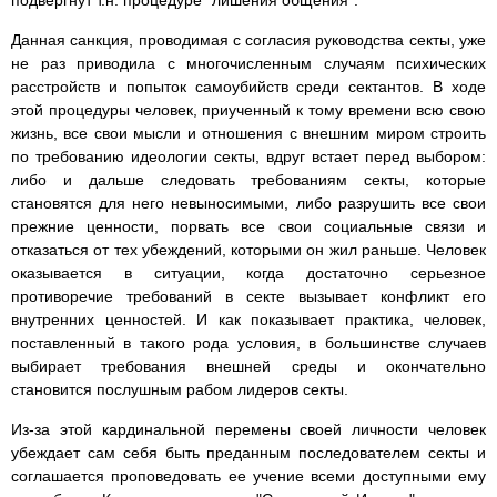
подвергнут т.н. процедуре "лишения общения".
Данная санкция, проводимая с согласия руководства секты, уже
не раз приводила с многочисленным случаям психических
расстройств и попыток самоубийств среди сектантов. В ходе
этой процедуры человек, приученный к тому времени всю свою
жизнь, все свои мысли и отношения с внешним миром строить
по требованию идеологии секты, вдруг встает перед выбором:
либо и дальше следовать требованиям секты, которые
становятся для него невыносимыми, либо разрушить все свои
прежние ценности, порвать все свои социальные связи и
отказаться от тех убеждений, которыми он жил раньше. Человек
оказывается в ситуации, когда достаточно серьезное
противоречие требований в секте вызывает конфликт его
внутренних ценностей. И как показывает практика, человек,
поставленный в такого рода условия, в большинстве случаев
выбирает требования внешней среды и окончательно
становится послушным рабом лидеров секты.
Из-за этой кардинальной перемены своей личности человек
убеждает сам себя быть преданным последователем секты и
соглашается проповедовать ее учение всеми доступными ему