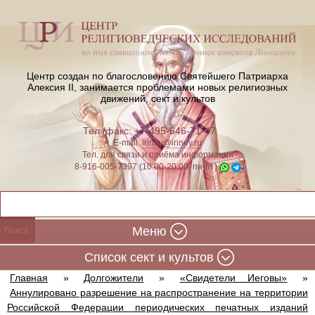
Центр создан по благословению Святейшего Патриарха
Алексия II,
занимается проблемами новых религиозных
движений, сект и культов
Тел./факс: +7-495-646-71-47
E-mail:
iriney@iriney.ru
Тел. для связи и приёма информации
8-916-005-7397 (10:00-20:00, пн-пт)
Меню
Cписок сект и культов
Главная
»
Долгожители
»
«Свидетели Иеговы»
»
Аннулировано разрешение на распространение на территории
Российской Федерации периодических печатных изданий