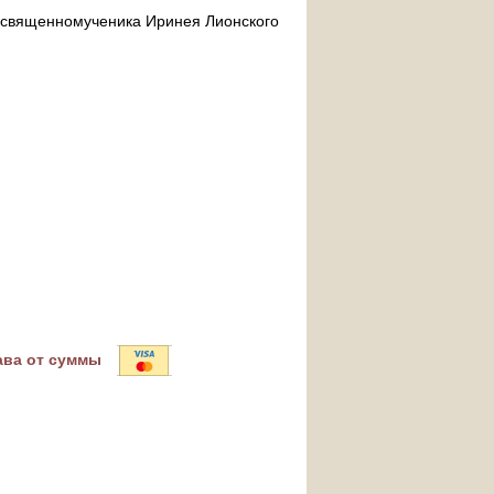
ра священномученика Иринея Лионского
ава от суммы