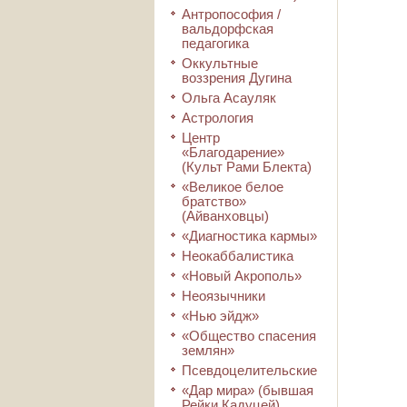
Антропософия /
вальдорфская
педагогика
Оккультные
воззрения Дугина
Ольга Асауляк
Астрология
Центр
«Благодарение»
(Культ Рами Блекта)
«Великое белое
братство»
(Айванховцы)
«Диагностика кармы»
Неокаббалистика
«Новый Акрополь»
Неоязычники
«Нью эйдж»
«Общество спасения
землян»
Псевдоцелительские
«Дар мира» (бывшая
Рейки Кадуцей)