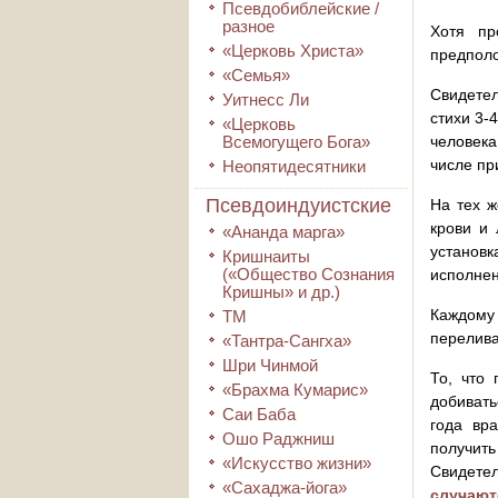
Псевдобиблейские /
разное
Хотя пр
«Церковь Христа»
предполо
«Семья»
Свидетел
Уитнесс Ли
стихи 3-
«Церковь
Всемогущего Бога»
человека
числе пр
Неопятидесятники
Псевдоиндуистские
На тех ж
крови и 
«Ананда марга»
установ
Кришнаиты
(«Общество Сознания
исполнен
Кришны» и др.)
Каждому
ТМ
перелива
«Тантра-Сангха»
Шри Чинмой
То, что 
«Брахма Кумарис»
добивать
Саи Баба
года вр
Ошо Раджниш
получить
«Искусство жизни»
Свидете
«Сахаджа-йога»
случают