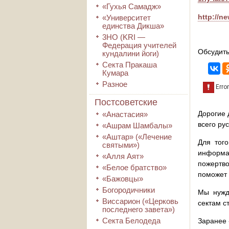
«Гухья Самадж»
http://n
«Университет
единства Дикша»
3HO (KRI ―
Федерация учителей
Обсудить
кундалини йоги)
Секта Пракаша
Кумара
Разное
Постсоветские
Дорогие 
«Анастасия»
всего ру
«Ашрам Шамбалы»
«Аштар» («Лечение
Для того
святыми»)
информа
«Алля Аят»
пожертво
«Белое братство»
поможет 
«Бажовцы»
Богородичники
Мы нужд
Виссарион («Церковь
сектам с
последнего завета»)
Секта Белодеда
Заранее 