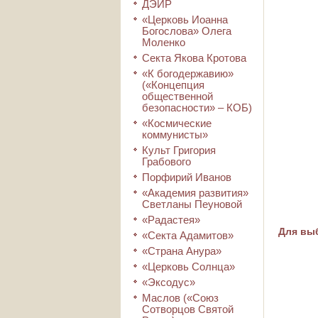
ДЭИР
«Церковь Иоанна
Богослова» Олега
Моленко
Секта Якова Кротова
«К богодержавию»
(«Концепция
общественной
безопасности» – КОБ)
«Космические
коммунисты»
Культ Григория
Грабового
Порфирий Иванов
«Академия развития»
Светланы Пеуновой
«Радастея»
Для выб
«Секта Адамитов»
«Страна Анура»
«Церковь Солнца»
«Эксодус»
Маслов («Союз
Сотворцов Святой