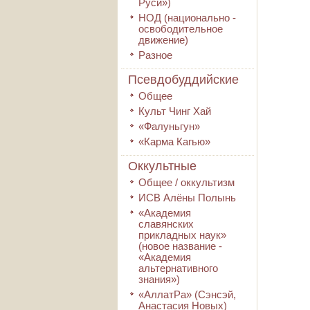
Руси»)
НОД (национально -
освободительное
движение)
Разное
Псевдобуддийские
Общее
Культ Чинг Хай
«Фалуньгун»
«Карма Кагью»
Оккультные
Общее / оккультизм
ИСВ Алёны Полынь
«Академия
славянских
прикладных наук»
(новое название -
«Академия
альтернативного
знания»)
«АллатРа» (Сэнсэй,
Анастасия Новых)