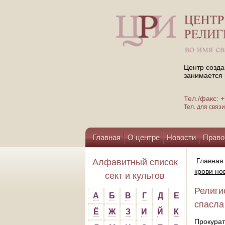
Центр созда
занимается 
Тел./факс:
Тел. для свя
Главная
О центре
Новости
Право
Помощь центру
Главная
Алфавитный список
крови но
сект и культов
Религи
А
Б
В
Г
Д
Е
спасла
Ё
Ж
З
И
Й
К
Прокур