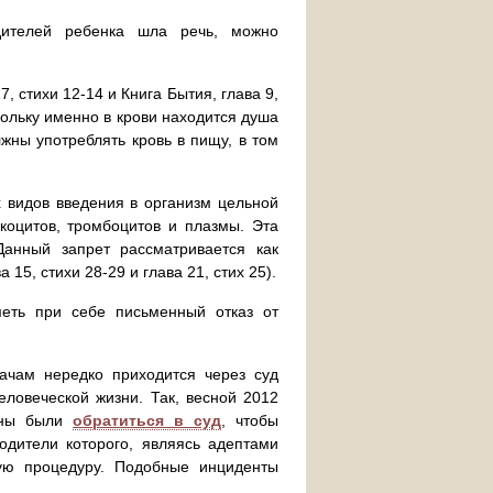
дителей ребенка шла речь, можно
 стихи 12-14 и Книга Бытия, глава 9,
скольку именно в крови находится душа
жны употреблять кровь в пищу, в том
 видов введения в организм цельной
коцитов, тромбоцитов и плазмы. Эта
Данный запрет рассматривается как
15, стихи 28-29 и глава 21, стих 25).
меть при себе письменный отказ от
рачам нередко приходится через суд
ловеческой жизни. Так, весной 2012
дены были
обратиться в суд
, чтобы
одители которого, являясь адептами
ую процедуру. Подобные инциденты