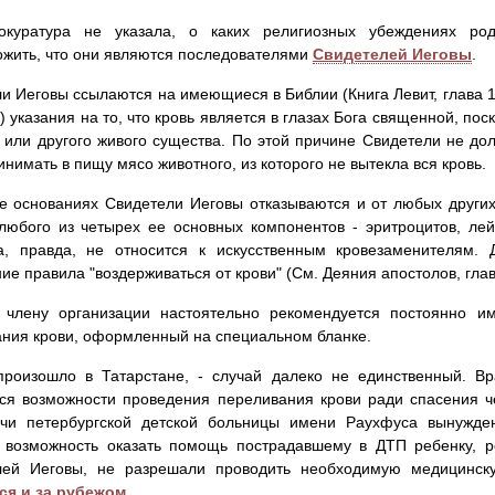
окуратура не указала, о каких религиозных убеждениях ро
жить, что они являются последователями
Свидетелей Иеговы
.
и Иеговы ссылаются на имеющиеся в Библии (Книга Левит, глава 17,
4) указания на то, что кровь является в глазах Бога священной, по
 или другого живого существа. По этой причине Свидетели не дол
инимать в пищу мясо животного, из которого не вытекла вся кровь.
е основаниях Свидетели Иеговы отказываются и от любых других
любого из четырех ее основных компонентов - эритроцитов, лей
ка, правда, не относится к искусственным кровезаменителям. 
ие правила "воздерживаться от крови" (См. Деяния апостолов, глава 
 члену организации настоятельно рекомендуется постоянно и
ния крови, оформленный на специальном бланке.
произошло в Татарстане, - случай далеко не единственный. В
ся возможности проведения переливания крови ради спасения че
ачи петербургской детской больницы имени Раухфуса вынуж
 возможность оказать помощь пострадавшему в ДТП ребенку, р
лей Иеговы, не разрешали проводить необходимую медицинск
ся и за рубежом
.