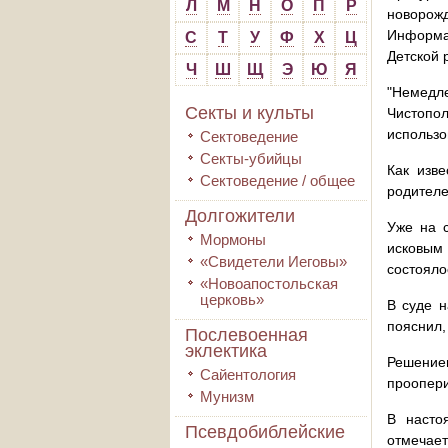
Л
М
Н
О
П
Р
новорож
Информац
С
Т
У
Ф
Х
Ц
Детской 
Ч
Ш
Щ
Э
Ю
Я
"Немедл
Секты и культы
Чистопо
использо
Сектоведение
Секты-убийцы
Как изве
Сектоведение / общее
родителе
Долгожители
Уже на 
Мормоны
исковым
«Свидетели Иеговы»
состояло
«Новоапостольская
церковь»
В суде 
пояснил,
Послевоенная
эклектика
Решение
Сайентология
проопер
Мунизм
В насто
Псевдобиблейские
отмечает