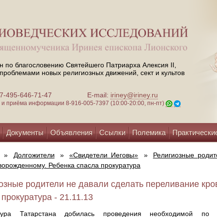
н по благословению Святейшего Патриарха Алексия II,
проблемами новых религиозных движений, сект и культов
 +7-495-646-71-47
E-mail:
iriney@iriney.ru
зи и приёма информации
8-916-005-7397 (10:00-20:00, пн-пт)
Документы
Объявления
Ссылки
Полемика
Практически
»
Долгожители
»
«Свидетели Иеговы»
»
Религиозные родит
ворожденному. Ребенка спасла прокуратура
озные родители не давали сделать переливание кро
 прокуратура - 21.11.13
атура Татарстана добилась проведения необходимой по 