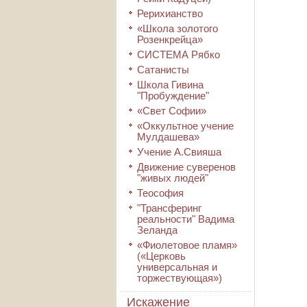
Рерихианство
«Школа золотого
Розенкрейца»
СИСТЕМА Рябко
Сатанисты
Школа Гивина
"Пробуждение"
«Свет Софии»
«Оккультное учение
Мулдашева»
Учение А.Свияша
Движение суверенов
"живых людей"
Теософия
"Трансферинг
реальности" Вадима
Зеланда
«Фиолетовое пламя»
(«Церковь
универсальная и
торжествующая»)
Искажение