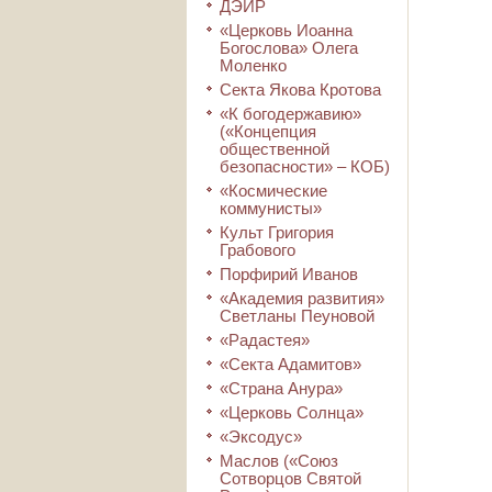
ДЭИР
«Церковь Иоанна
Богослова» Олега
Моленко
Секта Якова Кротова
«К богодержавию»
(«Концепция
общественной
безопасности» – КОБ)
«Космические
коммунисты»
Культ Григория
Грабового
Порфирий Иванов
«Академия развития»
Светланы Пеуновой
«Радастея»
«Секта Адамитов»
«Страна Анура»
«Церковь Солнца»
«Эксодус»
Маслов («Союз
Сотворцов Святой