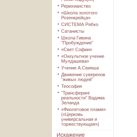
Рерихианство
«Школа золотого
Розенкрейца»
СИСТЕМА Рябко
Сатанисты
Школа Гивина
"Пробуждение"
«Свет Софии»
«Оккультное учение
Мулдашева»
Учение А.Свияша
Движение суверенов
"живых людей"
Теософия
"Трансферинг
реальности" Вадима
Зеланда
«Фиолетовое пламя»
(«Церковь
универсальная и
торжествующая»)
Искажение