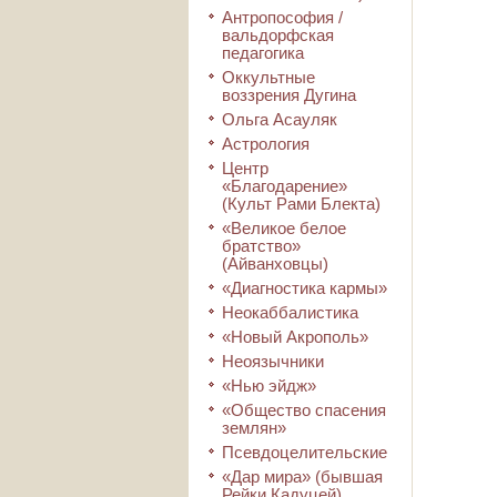
Антропософия /
вальдорфская
педагогика
Оккультные
воззрения Дугина
Ольга Асауляк
Астрология
Центр
«Благодарение»
(Культ Рами Блекта)
«Великое белое
братство»
(Айванховцы)
«Диагностика кармы»
Неокаббалистика
«Новый Акрополь»
Неоязычники
«Нью эйдж»
«Общество спасения
землян»
Псевдоцелительские
«Дар мира» (бывшая
Рейки Кадуцей)