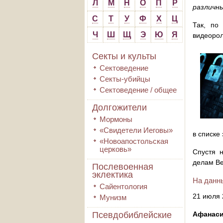
Л
М
Н
О
П
Р
различн
С
Т
У
Ф
Х
Ц
Так, по
Ч
Ш
Щ
Э
Ю
Я
видеорол
Секты и культы
Сектоведение
Секты-убийцы
Сектоведение / общее
Долгожители
Мормоны
«Свидетели Иеговы»
в списке
«Новоапостольская
церковь»
Спустя 
делам Ве
Послевоенная
эклектика
На данны
Сайентология
21 июля 
Мунизм
Псевдобиблейские
Афанаси