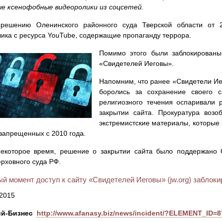
ые ксенофобные видеоролики из соцсетей.
 решению Оленинского районного суда Тверской области от 2
ика с ресурса YouTube, содержащие пропаганду террора.
Помимо этого были заблокированы: 
«Свидетелей Иеговы».
Напомним, что ранее «Свидетели Иег
боролись за сохранение своего с
религиозного течения оспаривали 
закрытии сайта. Прокуратура возо
экстремистские материалы, которые
 запрещенных с 2010 года.
некоторое время, решение о закрытии сайта было поддержано 
рховного суда РФ.
й момент доступ к сайту «Свидетелей Иеговы» (jw.org) заблоки
2015
й-Бизнес
http://www.afanasy.biz/news/incident/?ELEMENT_ID=