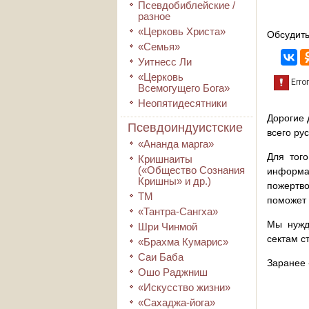
Псевдобиблейские /
разное
«Церковь Христа»
Обсудить
«Семья»
Уитнесс Ли
«Церковь
Всемогущего Бога»
Неопятидесятники
Дорогие 
Псевдоиндуистские
всего ру
«Ананда марга»
Для того
Кришнаиты
(«Общество Сознания
информа
Кришны» и др.)
пожертво
ТМ
поможет 
«Тантра-Сангха»
Мы нужд
Шри Чинмой
сектам с
«Брахма Кумарис»
Саи Баба
Заранее 
Ошо Раджниш
«Искусство жизни»
«Сахаджа-йога»