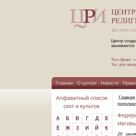
Центр созда
занимается 
Тел./факс:
Тел. для свя
Главная
О центре
Новости
Право
Помощь центру
Главная
Алфавитный список
пополнил
сект и культов
Федера
А
Б
В
Г
Д
Е
Иеговы
Ё
Ж
З
И
Й
К
20 июля