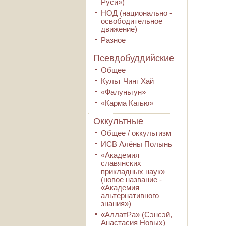
Руси»)
НОД (национально -
освободительное
движение)
Разное
Псевдобуддийские
Общее
Культ Чинг Хай
«Фалуньгун»
«Карма Кагью»
Оккультные
Общее / оккультизм
ИСВ Алёны Полынь
«Академия
славянских
прикладных наук»
(новое название -
«Академия
альтернативного
знания»)
«АллатРа» (Сэнсэй,
Анастасия Новых)