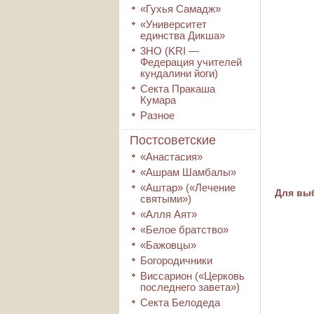
«Гухья Самадж»
«Университет
единства Дикша»
3HO (KRI ―
Федерация учителей
кундалини йоги)
Секта Пракаша
Кумара
Разное
Постсоветские
«Анастасия»
«Ашрам Шамбалы»
«Аштар» («Лечение
Для выб
святыми»)
«Алля Аят»
«Белое братство»
«Бажовцы»
Богородичники
Виссарион («Церковь
последнего завета»)
Секта Белодеда