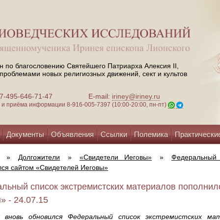
н по благословению Святейшего Патриарха Алексия II,
проблемами новых религиозных движений, сект и культов
 +7-495-646-71-47
E-mail:
iriney@iriney.ru
зи и приёма информации
8-916-005-7397 (10:00-20:00, пн-пт)
Документы
Объявления
Ссылки
Полемика
Практически
»
Долгожители
»
«Свидетели Иеговы»
»
Федеральный 
ся сайтом «Свидетелей Иеговы»
льный список экстремистских материалов пополнил
» - 24.07.15
 вновь обновился Федеральный список экстремистских ма