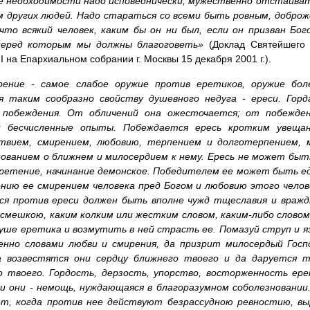
е необходимости надо исповеднически, мужественно отстаивать 
м других людей. Надо стараться со всеми быть ровным, добро
что всякий человек, каким бы он ни был, если он призван Бо
перед которым мы должны благоговеть»
(Доклад Святейшего 
II на Епархиальном собрании г. Москвы 15 декабря 2001 г.).
рение - самое слабое оружие против еретиков, оружие бол
я таким сообразно свойству душевного недуга - ереси. Горд
побеждения. От обличений она ожесточается; от побежде
и бесчисленные опыты. Побеждается ересь кротким увеща
твием, смирением, любовию, терпением и долготерпением, 
нованием о ближнем и милосердием к нему. Ересь не может быт
ретение, начинание демонское. Победителем ее может быть еди
ению ее смирением человека пред Богом и любовию этого чело
ся против ереси должен быть вполне чужд тщеславия и вражд
асмешкою, каким колким или жестким словом, каким-либо слово
уше еретика и возмутить в ней страсть ее. Помазуй струп и яз
енно словами любви и смирения, да призрит милосердый Госп
а возвестятся они сердцу ближнего твоего и да даруется т
о твоего. Гордость, дерзость, упорство, восторженность ер
и они - немощь, нуждающаяся в благоразумном соболезновани
ет, когда против нее действуют безрассудною ревностию, 