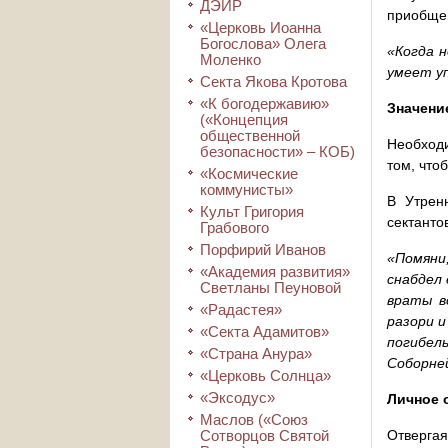
ДЭИР
приобщен
«Церковь Иоанна
Богослова» Олега
«Когда 
Моленко
умеет у
Секта Якова Кротова
«К богодержавию»
Значени
(«Концепция
общественной
Необходи
безопасности» – КОБ)
том, что
«Космические
коммунисты»
В Утрен
Культ Григория
сектанто
Грабового
Порфирий Иванов
«Помяни
«Академия развития»
снабдел 
Светланы Пеуновой
враты в
«Радастея»
разори 
«Секта Адамитов»
погибел
«Страна Анура»
Соборне
«Церковь Солнца»
«Эксодус»
Личное 
Маслов («Союз
Сотворцов Святой
Отвергая