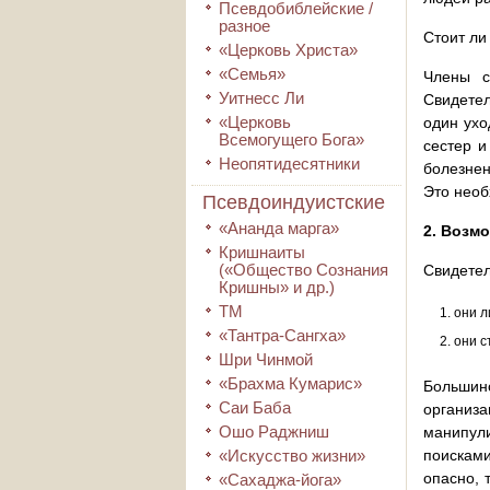
Псевдобиблейские /
разное
Стоит ли
«Церковь Христа»
«Семья»
Члены с
Уитнесс Ли
Свидетел
«Церковь
один ухо
Всемогущего Бога»
сестер и
Неопятидесятники
болезнен
Это необ
Псевдоиндуистские
«Ананда марга»
2. Возм
Кришнаиты
(«Общество Сознания
Свидетел
Кришны» и др.)
ТМ
они л
«Тантра-Сангха»
они с
Шри Чинмой
«Брахма Кумарис»
Большинс
Саи Баба
организа
Ошо Раджниш
манипули
«Искусство жизни»
поисками
опасно, 
«Сахаджа-йога»