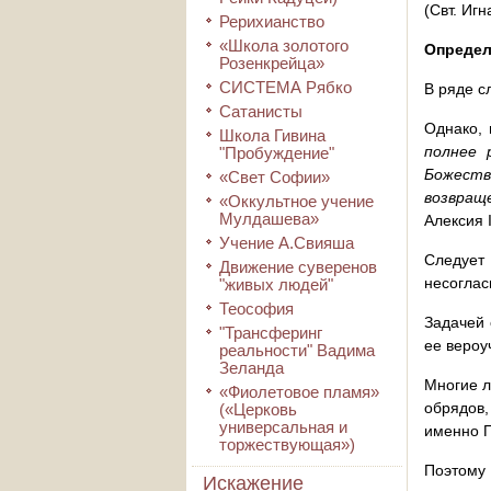
(Свт. Иг
Рерихианство
«Школа золотого
Определ
Розенкрейца»
СИСТЕМА Рябко
В ряде с
Сатанисты
Однако,
Школа Гивина
полнее 
"Пробуждение"
Божеств
«Свет Софии»
возвращ
«Оккультное учение
Мулдашева»
Алексия 
Учение А.Свияша
Следует
Движение суверенов
несоглас
"живых людей"
Теософия
Задачей 
"Трансферинг
ее вероу
реальности" Вадима
Зеланда
Многие л
«Фиолетовое пламя»
обрядов,
(«Церковь
универсальная и
именно П
торжествующая»)
Поэтому
Искажение