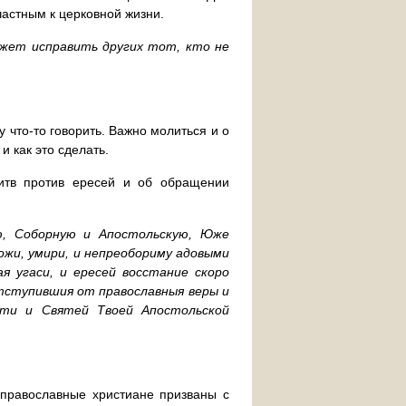
астным к церковной жизни.
ожет исправить других тот, кто не
 что-то говорить. Важно молиться и о
и как это сделать.
тв против ересей и об обращении
ю, Соборную и Апостольскую, Юже
ножи, умири, и непреобориму адовыми
я угаси, и ересей восстание скоро
тступившия от православныя веры и
ети и Святей Твоей Апостольской
 православные христиане призваны с