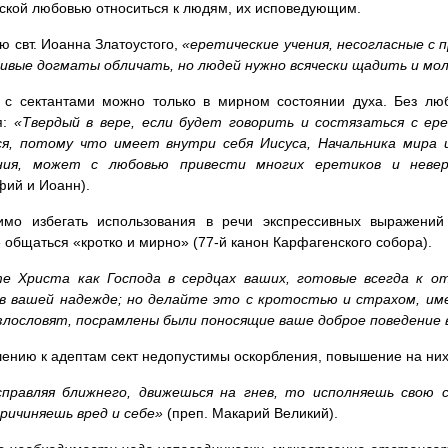
ской любовью относиться к людям, их исповедующим.
ю свт. Иоанна Златоустого,
«еретические учения, несогласные с
ивые догматы обличать, но людей нужно всячески щадить и мол
ь с сектантами можно только в мирном состоянии духа. Без лю
я:
«Твердый в вере, если будет говорить и состязаться с ер
я, потому что имеет внутри себя Иисуса, Начальника мира 
ния, может с любовью привести многих еретиков и неве
ий и Иоанн).
имо избегать использования в речи экспрессивных выражений
 общаться «кротко и мирно» (77-й канон Карфагенского собора).
е Христа как Господа в сердцах ваших, готовые всегда к о
в вашей надежде; но делайте это с кротостью и страхом, име
злословят, посрамлены были поносящие ваше доброе поведение
ению к адептам сект недопустимы оскорбления, повышение на них 
справляя ближнего, движешься на гнев, то исполняешь свою 
причиняешь вред и себе»
(преп. Макарий Великий).