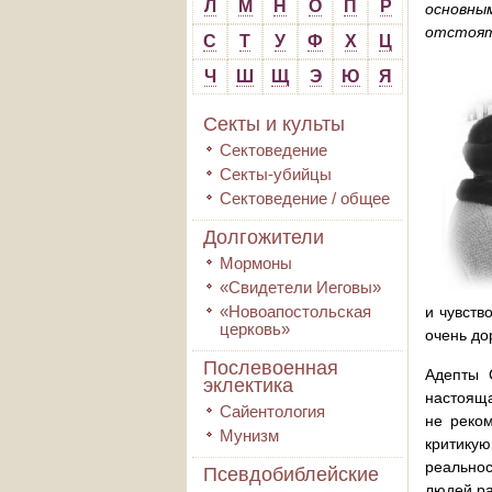
Л
М
Н
О
П
Р
основны
от­стоят
С
Т
У
Ф
Х
Ц
Ч
Ш
Щ
Э
Ю
Я
Секты и культы
Сектоведение
Секты-убийцы
Сектоведение / общее
Долгожители
Мормоны
«Свидетели Иеговы»
«Новоапостольская
и чувств
церковь»
очень до
Послевоенная
Адепты 
эклектика
настояща
Сайентология
не реком
Мунизм
критику
реальнос
Псевдобиблейские
людей ра