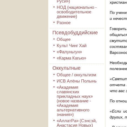
Руси»)
христиан
НОД (национально -
освободительное
По учени
движение)
и нечест
Разное
Говорит
Псевдобуддийские
общатьс
Общее
смутитс
Культ Чинг Хай
состяза
«Фалуньгун»
Варсоноф
«Карма Кагью»
Необход
Оккультные
полезнее
Общее / оккультизм
«Святит
ИСВ Алёны Полынь
отчета 
«Академия
что вас 
славянских
прикладных наук»
(новое название -
По отнош
«Академия
альтернативного
«Если и
знания»)
других, 
«АллатРа» (Сэнсэй,
Анастасия Новых)