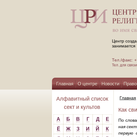
Центр созда
занимается 
Тел./факс:
Тел. для свя
Главная
О центре
Новости
Право
Помощь центру
Главная
Алфавитный список
сект и культов
Как св
А
Б
В
Г
Д
Е
По слова
ная сект
Ё
Ж
З
И
Й
К
первую 