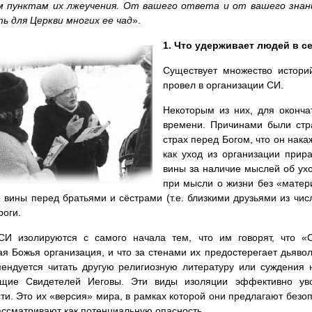
м пунктам их лжеучения. От вашего от­вета и от вашего знан
ь для Церкви многих ее чад
».
1. Что удерживает людей в с
Существует множество истори
провел в организации СИ.
Некоторым из них, для оконча
времени. Причинами были стр
страх перед Богом, что он накаж
как уход из организации прира
вины за наличие мыслей об ух
при мысли о жизни без «матер
о вины перед братьями и сёстрами (т.е. близкими друзьями из чи
роги.
СИ изолируются с самого начала тем, что им говорят, что «
я Божья организация, и что за стенами их предостерегает дьявол
ендуется читать другую религиозную литературу или суждения н
ющие Свидетелей Иеговы. Эти виды изоляции эффективно ув
ти. Это их «версия» мира, в рамках которой они предлагают безо
ссматривают как потенциальную опасность.