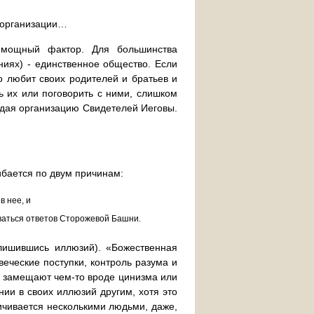
з организации…
 мощный фактор. Для большинства
ниях) - единственное общество. Если
то любит своих родителей и братьев и
ь их или поговорить с ними, слишком
идая организацию Свидетелей Иеговы.
ибается по двум причинам:
в нее, и
ваться ответов Сторожевой Башни.
(лишившись иллюзий). «Божественная
веческие поступки, контроль разума и
 замещают чем-то вроде цинизма или
нии в своих иллюзий другим, хотя это
ничивается несколькими людьми, даже,