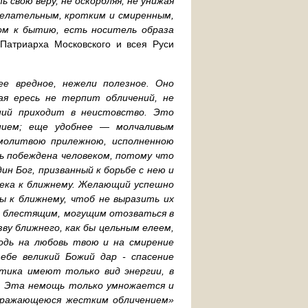
свою веру, не оскорбляя, не унижая
желательным, кротким и смиренным,
гом к бытию, есть носитель образа
Патриарха Московского и всея Руси
ее вредное, нежели полезное. Оно
ая ересь не терпит обличений, не
ний приходит в неистовство. Это
нием; еще удобнее — молчаливым
молитвою прилежною, исполненною
ь побеждена человеком, потому что
н Бог, призванный к борьбе с нею и
века к ближнему. Желающий успешно
ы к ближнему, чтоб не выразить их
м блестящим, могущим отозваться в
ву ближнего, как бы цельным елеем,
одь на любовь твою и на смирение
ебе великий Божий дар - спасение
етика имеют только вид энергии, в
и. Эта немощь только умножается и
выражающеюся жестким обличением»