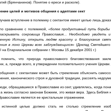
натий (Брянчанинов). Понятие о ереси и расколе).
ение целей и мотивов общения с адептами сект
лучаев вступление в полемику с сектантом имеет целью лишь доказ
 по сравнению с полемикой,
«более продуктивный путь борьбы 
раскрывать сокровища Православия… Необходимо увидеть 
енную Истину, открыть людям красоту и благоухание свя
ения в лоно Церкви всех заблуждающихся»
(Доклад Святейшего 
II на Епархиальном собрании г. Москвы 15 декабря 2001 г.)
 помнить, что природа православного благовествования закл
ии, а, прежде всего, в утверждении положительного учения Церкви.
общения с сектантами может быть стремление объяснить самосо
чения, канонического строя и духовной традиции, рассеять недоу
юди, обращавшиеся в Православие из сект, удивлялись, когда пон
 а жизнь согласно законам Божиим, это живая вера. Здесь Библия н
равославие является ее кристальным отражением.
 истинной целью должно стать не столько стремление изобл