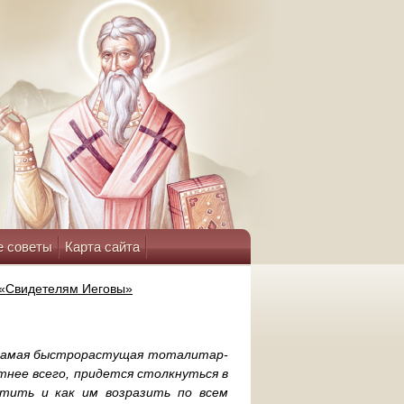
е советы
Карта сайта
 «Свидетелям Иеговы»
 самая быстрорастущая тоталитар­
т­нее всего, придется столкнуться в
тить и как им возра­зить по всем