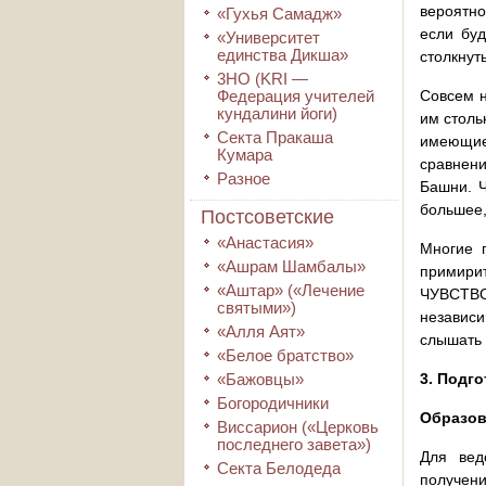
вероятно
«Гухья Самадж»
если буд
«Университет
единства Дикша»
столкнут
3HO (KRI ―
Федерация учителей
Совсем н
кундалини йоги)
им столь
Секта Пракаша
имеющие
Кумара
сравнени
Разное
Башни. Ч
большее,
Постсоветские
«Анастасия»
Многие 
«Ашрам Шамбалы»
примирит
«Аштар» («Лечение
ЧУВСТВОВ
святыми»)
независи
«Алля Аят»
слышать 
«Белое братство»
«Бажовцы»
3. Подг
Богородичники
Образов
Виссарион («Церковь
последнего завета»)
Для вед
Секта Белодеда
получен