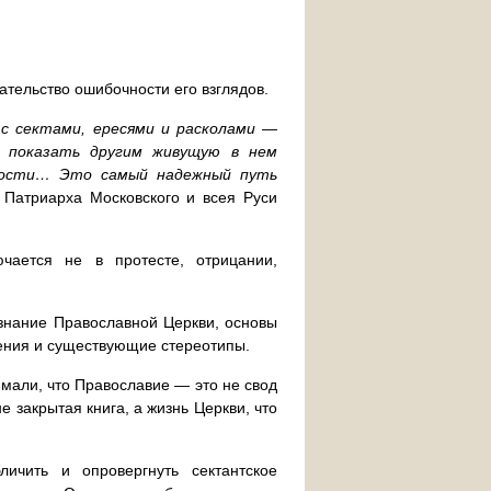
ательство ошибочности его взглядов.
с сектами, ересями и расколами —
и показать другим живущую в нем
тости… Это самый надежный путь
Патриарха Московского и всея Руси
ючается не в протесте, отрицании,
знание Православной Церкви, основы
мения и существующие стереотипы.
имали, что Православие — это не свод
е закрытая книга, а жизнь Церкви, что
ичить и опровергнуть сектантское