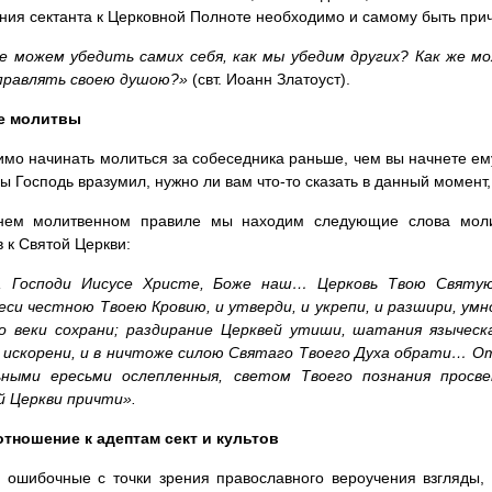
ия сектанта к Церковной Полноте необходимо и самому быть прич
не можем убедить самих себя, как мы убедим других? Как же м
правлять своею душою?»
(свт. Иоанн Златоуст).
е молитвы
мо начинать молиться за собеседника раньше, чем вы начнете ему
бы Господь вразумил, нужно ли вам что-то сказать в данный момент, 
нем молитвенном правиле мы находим следующие слова моли
в к Святой Церкви:
, Господи Иисусе Христе, Боже наш… Церковь Твою Святу
еси честною Твоею Кровию, и утверди, и укрепи, и разшири, ум
о веки сохрани; раздирание Церквей утиши, шатания языческа
и искорени, и в ничтоже силою Святаго Твоего Духа обрати… О
ьными ересьми ослепленныя, светом Твоего познания просв
й Церкви причти».
отношение к адептам сект и культов
 ошибочные с точки зрения православного вероучения взгляды,