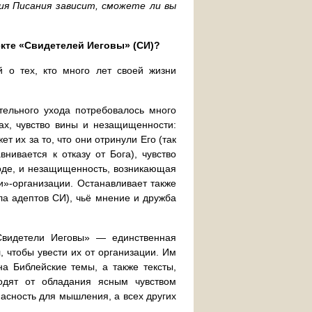
ия Писания зависит, сможете ли вы
екте «Свидетелей Иеговы» (СИ)?
й о тех, кто много лет своей жизни
тельного ухода потребовалось много
ах, чувство вины и незащищенности:
ет их за то, что они отринули Его (так
внивается к отказу от Бога), чувство
оде, и незащищенность, возникающая
и»-организации. Останавливает также
сла адептов СИ), чьё мнение и дружба
Свидетели Иеговы» — единственная
, чтобы увести их от организации. Им
а Библейские темы, а также тексты,
одят от обладания ясным чувством
пасность для мышления, а всех других