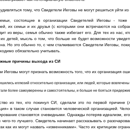
 удивляться тому, что Свидетели Иеговы не могут решиться уйти и
емьи, состоящие в организации Свидетелей Иеговы - тоже
ей, их семьи и их друзья (с которыми они встречаются на собра
дит из веры, семья обычно также избегает его. Для тех из нас, к
 их детей, мысль о том, что больше не будет возможности увидет
на. Но это обычно то, с чем сталкиваются Свидетели Иеговы, пок
ходимо обязательно учитывать.
ожные причины выхода из СИ
и Иеговы могут признать возможность того, что их организация ош
ишились иллюзий относительно организации, или людей, которые вовлечены 
тали более самоуверенны и самостоятельны, и больше не бояться придержи
тво из тех, кто покинул СИ, сделали это по первой причине 
ция» в таком случае становится человеческой организацией. Чело
рование становятся очевидными. Однажды потеряв идеализм, его
 чего-то лучшего. Свидетель начинает рассказывать о разочарова
так как их могут назвать «изменниками». Часто их критицизм огра