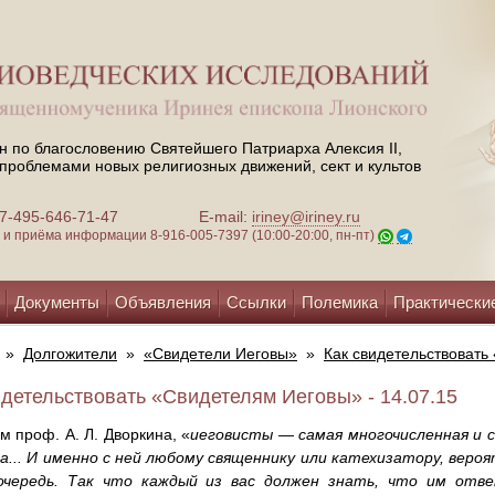
н по благословению Святейшего Патриарха Алексия II,
проблемами новых религиозных движений, сект и культов
 +7-495-646-71-47
E-mail:
iriney@iriney.ru
зи и приёма информации
8-916-005-7397 (10:00-20:00, пн-пт)
Документы
Объявления
Ссылки
Полемика
Практически
»
Долгожители
»
«Свидетели Иеговы»
»
Как свидетельствовать
идетельствовать «Свидетелям Иеговы» - 14.07.15
м проф. А. Л. Дворкина, «
иеговисты — самая многочисленная и
а... И именно с ней любому священнику или катехизатору, вероя
очередь. Так что каждый из вас должен знать, что им отве