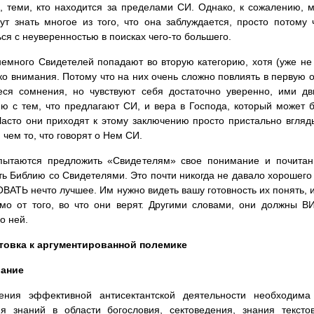
, теми, кто находится за пределами СИ. Однако, к сожалению, м
ут знать многое из того, что она заблуждается, просто потому
ься с неуверенностью в поисках чего-то большего.
емного Свидетелей попадают во вторую категорию, хотя (уже не
ко внимания. Потому что на них очень сложно повлиять в первую 
ся сомнения, но чувствуют себя достаточно уверенно, ими дв
ю с тем, что предлагают СИ, и вера в Господа, который может 
асто они приходят к этому заключению просто пристально вгляды
 чем то, что говорят о Нем СИ.
пытаются предложить «Свидетелям» свое понимание и почитан
ь Библию со Свидетелями. Это почти никогда не давало хорошего
АТЬ нечто лучшее. Им нужно видеть вашу готовность их понять,
мо от того, во что они верят. Другими словами, они должны В
о ней.
отовка к аргументированной полемике
ание
ения эффективной антисектантской деятельности необходима 
ия знаний в области богословия, сектоведения, знания текст