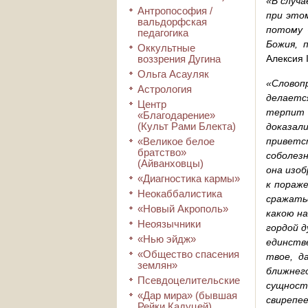
«В случа
Антропософия /
при это
вальдорфская
потому 
педагогика
Божия, 
Оккультные
воззрения Дугина
Алексия 
Ольга Асауляк
«Словоп
Астрология
делаетс
Центр
терпит 
«Благодарение»
(Культ Рами Блекта)
доказал
«Великое белое
приветс
братство»
соболез
(Айванховцы)
она изоб
«Диагностика кармы»
к пораж
Неокаббалистика
сражать
«Новый Акрополь»
какою н
Неоязычники
гордой д
«Нью эйдж»
единств
«Общество спасения
твое, д
землян»
ближнег
Псевдоцелительские
сущност
«Дар мира» (бывшая
свирепе
Рейки Кадуцей)