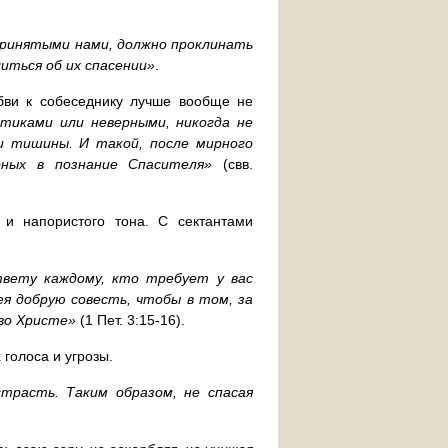
 принятыми нами, должно проклинать
иться об их спасении»
.
бви к собеседнику лучше вообще не
етиками или неверными, никогда не
и тишины. И такой, после мирного
рных в познание Спасителя»
(свв.
 и напористого тона. С сектантами
твету каждому, кто требует у вас
я добрую совесть, чтобы в том, за
 во Христе»
(1 Пет. 3:15-16).
голоса и угрозы.
страсть. Таким образом, не спасая