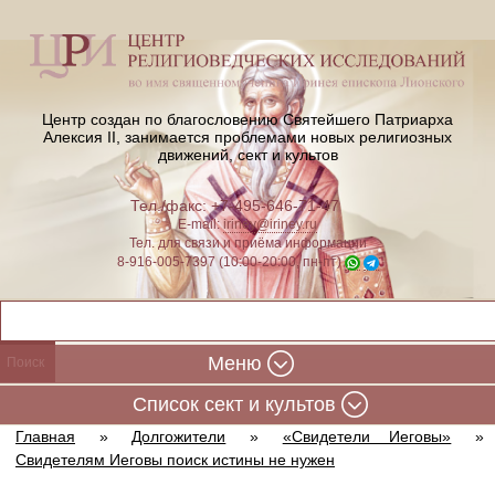
Центр создан по благословению Святейшего Патриарха
Алексия II,
занимается проблемами новых религиозных
движений, сект и культов
Тел./факс: +7-495-646-71-47
E-mail:
iriney@iriney.ru
Тел. для связи и приёма информации
8-916-005-7397 (10:00-20:00, пн-пт)
Меню
Cписок сект и культов
Главная
»
Долгожители
»
«Свидетели Иеговы»
»
Свидетелям Иеговы поиск истины не нужен