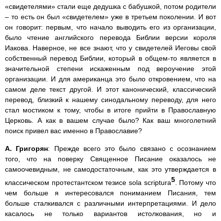
«свидетелями» стали еще дедушка с бабушкой, потом родители
– то есть он был «свидетелем» уже в третьем поколении. И вот
он говорит: первым, что начало выводить его из организации,
было чтение английского перевода Библии версии короля
Иакова. Наверное, не все знают, что у свидетелей Иеговы свой
собственный перевод Библии, который в общем-то является в
значительной степени искаженным под вероучение этой
организации. И для американца это было откровением, что на
самом деле текст другой. И этот канонический, классический
перевод, близкий к нашему синодальному переводу, для него
стал мостиком к тому, чтобы в итоге прийти в Православную
Церковь. А как в вашем случае было? Как ваш многолетний
поиск привел вас именно в Православие?
А. Григорян
: Прежде всего это было связано с осознанием
того, что на поверку Священное Писание оказалось не
самоочевидным, не самодостаточным, как это утверждается в
5
классическом протестантском тезисе sola scriptura
. Потому что
чем больше я интересовался пониманием Писания, тем
больше сталкивался с различными интерпретациями. И дело
касалось не только вариантов истолкования, но и