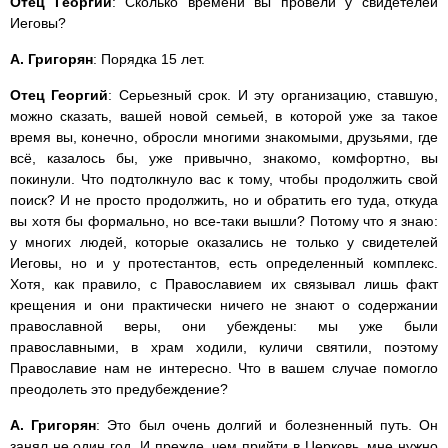
Отец Георгий
: Сколько времени вы провели у свидетелей
Иеговы?
А. Григорян
: Порядка 15 лет.
Отец Георгий
: Серьезный срок. И эту организацию, ставшую,
можно сказать, вашей новой семьей, в которой уже за такое
время вы, конечно, обросли многими знакомыми, друзьями, где
всё, казалось бы, уже привычно, знакомо, комфортно, вы
покинули. Что подтолкнуло вас к тому, чтобы продолжить свой
поиск? И не просто продолжить, но и обратить его туда, откуда
вы хотя бы формально, но все-таки вышли? Потому что я знаю:
у многих людей, которые оказались не только у свидетелей
Иеговы, но и у протестантов, есть определенный комплекс.
Хотя, как правило, с Православием их связывал лишь факт
крещения и они практически ничего не знают о содержании
православной веры, они убеждены: мы уже были
православными, в храм ходили, куличи святили, поэтому
Православие нам не интересно. Что в вашем случае помогло
преодолеть это предубеждение?
А. Григорян
: Это был очень долгий и болезненный путь. Он
занял не один год. И прежде, чем прийти в Церковь, мне нужно