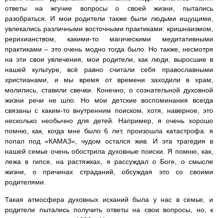
ответы на жгучие вопросы о своей жизни, пытались
разобраться. И мои родители также были людьми ищущими,
увлекались различными восточными практиками: кришнаизмом,
рерихианством, какими-то магическими медитативными
практиками – это очень модно тогда было. Но также, несмотря
на эти свои увлечения, мои родители, как люди, выросшие в
нашей культуре, всё равно считали себя православными
христианами, и мы время от времени заходили в храм,
молились, ставили свечки. Конечно, о сознательной духовной
жизни речи не шло. Но мои детские воспоминания всегда
связаны с каким-то внутренним поиском, хотя, наверное, это
несколько необычно для детей. Например, я очень хорошо
помню, как, когда мне было 6 лет, произошла катастрофа: я
попал под «КАМАЗ», чудом остался жив. И эта трагедия в
нашей семье очень обострила духовные поиски. Я помню, как,
лежа в гипсе, на растяжках, я рассуждал о Боге, о смысле
жизни, о причинах страданий, обсуждая это со своими
родителями.
Такая атмосфера духовных исканий была у нас в семье, и
родители пытались получить ответы на свои вопросы, но, к