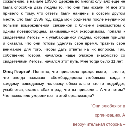
сожалению, в начале 1990-х Церковь во многих случаях еще не
была способна дать людям то, что они там искали. И всё это
привело к тому, что ответы были найдены в совсем другом
месте. Это был 1996 год, когда мои родители после неудачной
попытки воцерковления, связанной с близким знакомством с
одним псевдостарцем, занимавшимся экзорцизмом, попали к
свидетелям Иеговы – к улыбающимся людям, которые пришли
и сказали, что они готовы уделять свое время, тратить свое
внимание для того, чтобы дать ответы на их вопросы. Так,
собственно говоря, началось наше близкое знакомство со
свидетелями Иеговы, начался этот путь. Мне тогда было 11 лет.
Отец Георгий
: Понятно, что привлекло прежде всего, – это то,
что иногда называют «бомбардировка любовью»: когда к
каждому вошедшему человеку обязательно кто-то подойдет,
улыбнется, скажет: «Как я рад, что ты пришел»… А что потом?
Что позволило укорениться в этой организации?
"Они влюбляют в
организацию. А
вероучительная сторона –