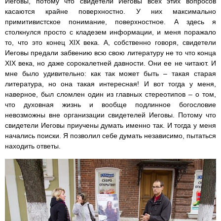
Иеговы, потому что свидетели Иеговы всех этих вопросов
касаются крайне поверхностно. У них максимально
примитивистское понимание, поверхностное. А здесь я
столкнулся просто с кладезем информации, и меня поражало
то, что это конец XIX века. А, собственно говоря, свидетели
Иеговы предали забвению всю свою литературу не то что конца
XIX века, но даже сорокалетней давности. Они ее не читают. И
мне было удивительно: как так может быть – такая старая
литература, но она такая интересная! И вот тогда у меня,
наверное, был сломлен один из главных стереотипов – о том,
что духовная жизнь и вообще подлинное богословие
невозможны вне организации свидетелей Иеговы. Потому что
свидетели Иеговы приучены думать именно так. И тогда у меня
начались поиски. Я позволил себе думать независимо, пытаться
находить ответы.