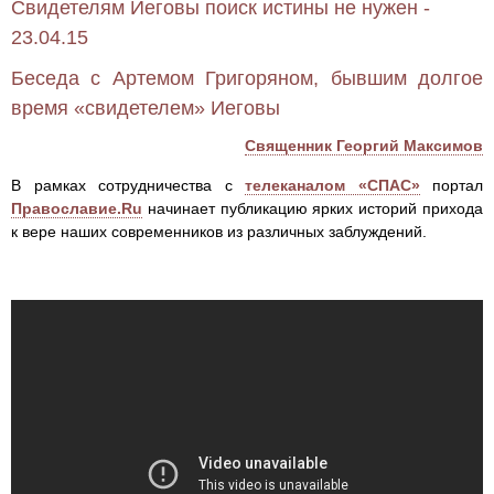
Свидетелям Иеговы поиск истины не нужен -
23.04.15
Беседа с Артемом Григоряном, бывшим долгое
время «свидетелем» Иеговы
Священник Георгий Максимов
В рамках сотрудничества с
телеканалом «СПАС»
портал
Православие.Ru
начинает публикацию ярких историй прихода
к вере наших современников из различных заблуждений.