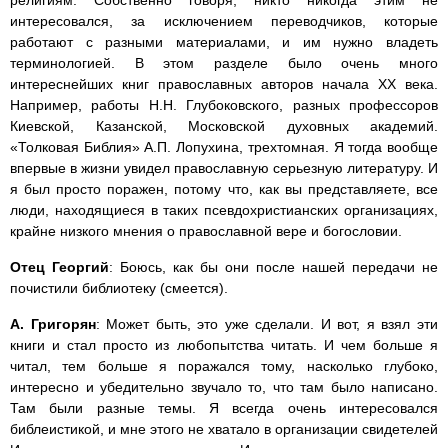
интересовался, за исключением переводчиков, которые
работают с разными материалами, и им нужно владеть
терминологией. В этом разделе было очень много
интереснейших книг православных авторов начала ХХ века.
Например, работы Н.Н. Глубоковского, разных профессоров
Киевской, Казанской, Московской духовных академий.
«Толковая Библия» А.П. Лопухина, трехтомная. Я тогда вообще
впервые в жизни увидел православную серьезную литературу. И
я был просто поражен, потому что, как вы представляете, все
люди, находящиеся в таких псевдохристианских организациях,
крайне низкого мнения о православной вере и богословии.
Отец Георгий
: Боюсь, как бы они после нашей передачи не
почистили библиотеку (смеется).
А. Григорян
: Может быть, это уже сделали. И вот, я взял эти
книги и стал просто из любопытства читать. И чем больше я
читал, тем больше я поражался тому, насколько глубоко,
интересно и убедительно звучало то, что там было написано.
Там были разные темы. Я всегда очень интересовался
библеистикой, и мне этого не хватало в организации свидетелей