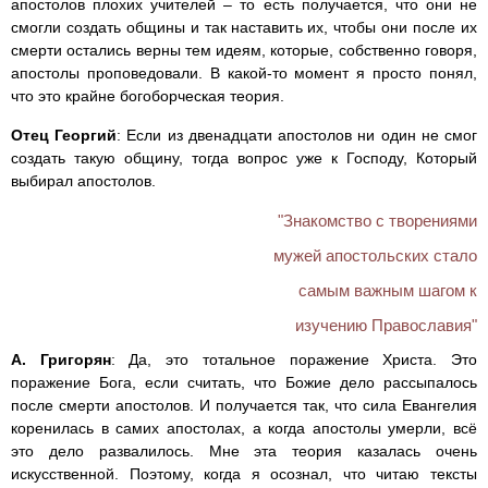
апостолов плохих учителей – то есть получается, что они не
смогли создать общины и так наставить их, чтобы они после их
смерти остались верны тем идеям, которые, собственно говоря,
апостолы проповедовали. В какой-то момент я просто понял,
что это крайне богоборческая теория.
Отец Георгий
: Если из двенадцати апостолов ни один не смог
создать такую общину, тогда вопрос уже к Господу, Который
выбирал апостолов.
"Знакомство с творениями
мужей апостольских стало
самым важным шагом к
изучению Православия"
А. Григорян
: Да, это тотальное поражение Христа. Это
поражение Бога, если считать, что Божие дело рассыпалось
после смерти апостолов. И получается так, что сила Евангелия
коренилась в самих апостолах, а когда апостолы умерли, всё
это дело развалилось. Мне эта теория казалась очень
искусственной. Поэтому, когда я осознал, что читаю тексты