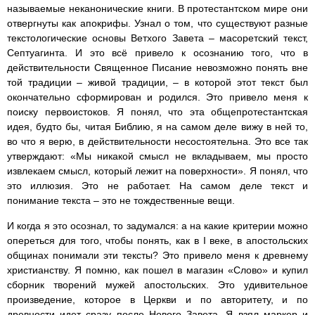
называемые неканонические книги. В протестантском мире они
отвергнуты как апокрифы. Узнал о том, что существуют разные
текстологические основы Ветхого Завета – масоретский текст,
Септуагинта. И это всё привело к осознанию того, что в
действительности Священное Писание невозможно понять вне
той традиции – живой традиции, – в которой этот текст был
окончательно сформирован и родился. Это привело меня к
поиску первоистоков. Я понял, что эта общепротестантская
идея, будто бы, читая Библию, я на самом деле вижу в ней то,
во что я верю, в действительности несостоятельна. Это все так
утверждают: «Мы никакой смысл не вкладываем, мы просто
извлекаем смысл, который лежит на поверхности». Я понял, что
это иллюзия. Это не работает. На самом деле текст и
понимание текста – это не тождественные вещи.
И когда я это осознал, то задумался: а на какие критерии можно
опереться для того, чтобы понять, как в I веке, в апостольских
общинах понимали эти тексты? Это привело меня к древнему
христианству. Я помню, как пошел в магазин «Слово» и купил
сборник творений мужей апостольских. Это удивительное
произведение, которое в Церкви и по авторитету, и по
древности идет сразу после Нового Завета. Я взял маркер и