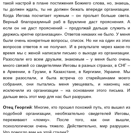
такой настрой в плане постижения Божиего слова, но, знаешь,
ты должен ждать, ты не должен бежать впереди организации.
Когда Иегова посчитает нужным – он прольет больше света.
Верный благоразумный раб в Бруклине даст прояснения. А
если он не даст прояснений – продолжай дальше служить и
держись крепче организации». Ответов никаких не было. У меня
были очень конкретные вопросы, список. Но ни на один из этих
вопросов ответов я не получил. И в результате через какое-то
время мы с женой написали письмо о выходе из организации.
Разослали его всем друзьям, знакомым – у меня было очень
много связей со свидетелями Иеговы в разных странах, в СНГ –
в Армении, в Грузии, в Казахстане, в Киргизии, Украине. Мы
всем разослали, и была встреча со старейшинами моего
собрания, они пытались меня увещевать, и наконец нас
исключили из организации – на основании этого письма. И
дальше весь этот мир для нас был разрушен.
Отец Георгий
: Многие, кто прошел похожий путь, кто вышел из
подобной организации, необязательно свидетелей Иеговы,
переживают «ломку». После того, как они вышли,
психологически очень тяжело. Действительно, мир разрушен.
Что помогло вам на этой стадии?