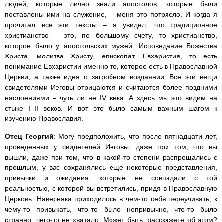
людей, которые лично знали апостолов, которые были
поставлены ими на служение, – меня это потрясло. И когда я
прочитал все эти тексты – я увидел, что традиционное
христианство – это, по большому счету, то христианство,
которое было у апостольских мужей. Исповедание Божества
Христа, молитва Христу, епископат, Евхаристия, то есть
понимание Евхаристии именно то, которое есть в Православной
Церкви, а также идея о загробном воздаянии. Все эти вещи
свидетелями Иеговы отрицаются и считаются более поздними
наслоениями – чуть ли не IV века. А здесь мы это видим на
стыке I–II веков. И вот это было самым важным шагом к
изучению Православия.
Отец Георгий
: Могу предположить, что после пятнадцати лет,
проведенных у свидетелей Иеговы, даже при том, что вы
вышли, даже при том, что в какой-то степени распрощались с
прошлым, у вас сохранялись еще некоторые представления,
привычки и ожидания, которые не совпадали с той
реальностью, с которой вы встретились, придя в Православную
Церковь. Наверняка приходилось в чем-то себя переучивать, к
чему-то привыкать, что-то было непривычно, что-то было
странно, чего-то не хватало. Может быть, расскажете об этом?