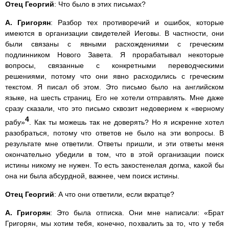
Отец Георгий
: Что было в этих письмах?
А. Григорян
: Разбор тех противоречий и ошибок, которые
имеются в организации свидетелей Иеговы. В частности, они
были связаны с явными расхождениями с греческим
подлинником Нового Завета. Я прорабатывал некоторые
вопросы, связанные с конкретными переводческими
решениями, потому что они явно расходились с греческим
текстом. Я писал об этом. Это письмо было на английском
языке, на шесть страниц. Его не хотели отправлять. Мне даже
сразу сказали, что это письмо сквозит недоверием к «верному
4
рабу»
. Как ты можешь так не доверять? Но я искренне хотел
разобраться, потому что ответов не было на эти вопросы. В
результате мне ответили. Ответы пришли, и эти ответы меня
окончательно убедили в том, что в этой организации поиск
истины никому не нужен. То есть закостенелая догма, какой бы
она ни была абсурдной, важнее, чем поиск истины.
Отец Георгий
: А что они ответили, если вкратце?
А. Григорян
: Это была отписка. Они мне написали: «Брат
Григорян, мы хотим тебя, конечно, похвалить за то, что у тебя