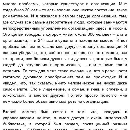
многие проблемы, которые существуют в организации. Мне
тогда было 20 лет – то есть вполне юношеское состояние, такое
романтичное. И я оказался в самом сердце организации, там,
где служат все самые авторитетные люди, которые занимаются
непосредственным управлением организацией здесь, в России.
Это целый городок, в котором живет около 300 человек – элита
организации, – и 24 часа в сутки они находятся вместе. И вот
пребывание там показало мне другую сторону организации. Я
воочию убедился, что, собственно говоря, все те немощи, все
те страсти, все болячки духовные и душевные, которые были у
людей до вступления в организацию, – они с ними так и
остались. То есть для меня стало очевидным, что в реальности
какого-то духовного преображения там не происходит. И я
увидел, что, так сказать, ничто человеческое не чуждо даже
самой элите. Это и лицемерие, и обман, и гнев, и сплетни, и
алкоголизм, и многое другое. Но это просто помогло мне
немножко более объективно смотреть на организацию.
Второй момент был связан с тем, что, находясь в
управленческом центре, я имел доступ к очень интересной
библиотеке, в которой был раздел, посвященный разным
религиям. Собственно говоря, никто никогда этим не