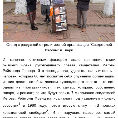
Стенд с раздаткой от религиозной организации “Свидетелей
Иеговы” в Твери
И, конечно, ключевым фактором стало прочтение книги
бывшего члена руководящего совета свидетелей Иеговы
Реймонда Френца. Это легендарная, удивительная личность –
человек, который 60 лет посвятил себя служению организации,
из них десять лет был членом руководящего совета – то есть
одним из «помазанников», тех самых, которые, собственно
говоря, и решают, во что будут верить 7 миллионов свидетелей
Иеговы. Реймонд Френц написал книгу под названием «Кризис
1
совести»
в 1980 году, потом вторую книгу – «В поисках
2
христианской свободы»
. И я нарушил, наверное, самый
главный запрет любой авторитарной системы – на чтение