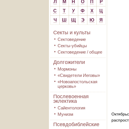
Л
М
Н
О
П
Р
С
Т
У
Ф
Х
Ц
Ч
Ш
Щ
Э
Ю
Я
Секты и культы
Сектоведение
Секты-убийцы
Сектоведение / общее
Долгожители
Мормоны
«Свидетели Иеговы»
«Новоапостольская
церковь»
Послевоенная
эклектика
Сайентология
Мунизм
Октябрь
распрост
Псевдобиблейские