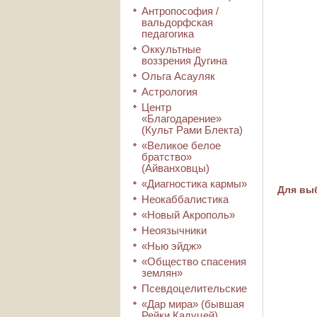
Антропософия /
вальдорфская
педагогика
Оккультные
воззрения Дугина
Ольга Асауляк
Астрология
Центр
«Благодарение»
(Культ Рами Блекта)
«Великое белое
братство»
(Айванховцы)
«Диагностика кармы»
Для выб
Неокаббалистика
«Новый Акрополь»
Неоязычники
«Нью эйдж»
«Общество спасения
землян»
Псевдоцелительские
«Дар мира» (бывшая
Рейки Кадуцей)