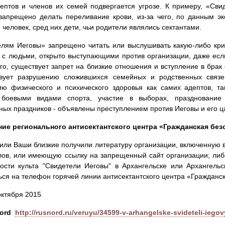
ептов и членов их семей подвергается угрозе. К примеру, «Сви
запрещено делать переливание крови, из-за чего, по данным эк
 человек, сред них дети, чьи родители являлись сектантами.
лям Иеговы» запрещено читать или выслушивать какую-либо крит
с людьми, открыто выступающими против организации, даже если
го, существует запрет на близкие отношения и вступление в брак
твует разрушению сложившихся семейных и родственных связе
ю физического и психического здоровья как самих адептов, т
 боевыми видами спорта, участие в выборах, празднование
ных праздников - объявлены преступлением против Иеговы и его ц
ие регионального антисектантского центра «Гражданская без
или Ваши близкие получили литературу организации, включенную 
ов, или имеющую ссылку на запрещенный сайт организации; ли
ости культа "Свидетели Иеговы" в Архангельске или Архангельс
ся на телефон горячей линии антисектантского центра «Гражданс
 октября 2015
ord
http://rusnord.ru/veruyu/34599-v-arhangelske-svideteli-iego