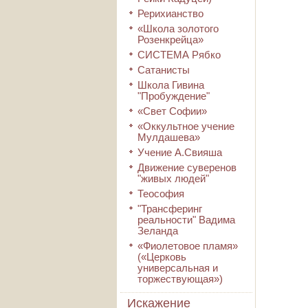
Рерихианство
«Школа золотого
Розенкрейца»
СИСТЕМА Рябко
Сатанисты
Школа Гивина
"Пробуждение"
«Свет Софии»
«Оккультное учение
Мулдашева»
Учение А.Свияша
Движение суверенов
"живых людей"
Теософия
"Трансферинг
реальности" Вадима
Зеланда
«Фиолетовое пламя»
(«Церковь
универсальная и
торжествующая»)
Искажение