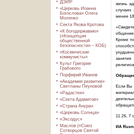
ДЭИР
жизнь ад
«Церковь Иоанна
случаях 
Богослова» Олега
менее 18
Моленко
Секта Якова Кротова
«Свидете
«К богодержавию»
общение 
(«Концепция
Кроме то
общественной
безопасности» – КОБ)
способс
«Космические
ухудшени
коммунисты»
занятия
Культ Григория
религиоз
Грабового
Порфирий Иванов
Обращен
«Академия развития»
Светланы Пеуновой
Если Вы 
«Радастея»
материал
деятельн
«Секта Адамитов»
обращать
«Страна Анура»
«Церковь Солнца»
11:26, 7
«Эксодус»
Маслов («Союз
ИА Rusn
Сотворцов Святой