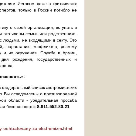
детелям Иеговы» даже в критических
спертов, только в России погибло не
ику о своей организации, вступать в
 это члены семьи или родственники.
 с людьми, не входящими в секту. Это
й, нарастанию конфликтов, резкому
ак и их окружения. Служба в Армии,
 дня рождения, государственных и
арства.
опасность»:
в федеральный список экстремистских
бо Вы осведомлены о противоправной
кой области - убедительная просьба
кая безопасность»
8-911-552-80-21
vy-oshtrafovany-za-ekstremizm.html