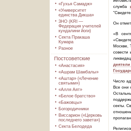
иеговист
«Гухья Самадж»
служба
«Университет
"Свидете
единства Дикша»
3HO (KRI ―
Он отмет
Федерация учителей
кундалини йоги)
«В сент
Секта Пракаша
«Свидете
Кумара
Москве, 
Разное
совести 
Постсоветские
ликвидац
деятели
«Анастасия»
Государ
«Ашрам Шамбалы»
«Аштар» («Лечение
Число ад
святыми»)
Все они 
«Алля Аят»
Остальны
«Белое братство»
поддерж
«Бажовцы»
секты. С
Богородичники
отношен
Виссарион («Церковь
пропаган
последнего завета»)
Секта Белодеда
Религиоз