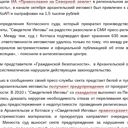
бщили
ИА «Православие на Северной земле»
в региональном а
ость», в начале октября архангельский иеговист был привлечен к
9 КоАП и оштрафован на 1,5 тысячи рублей.
определения Котласского суда, который прекратил производст
екты, "Свидетели Иеговы" на радостях разослали в СМИ пресс-релиз
. Между тем, суд г. Котласа подтвердил факт хранения 630 экз
 ответственности иеговистам удалось только по тому, что между 
ериалов экстремистскими и официальной публикацией об этом в
есяцев», - пояснили в антисектанском центре.
м представителя «Гражданской безопасности», в Архангельской 
систематически нарушали действующее законодательство.
ько в сообщениях своей пресс-службы секта предстает белой и пу
. архангельские иеговисты
получают предупреждение
от прокурат
ости. В 2010 г. "Свидетелей Иеговы" со
скандалом
выгоняют из Пер
лись доказать хирургам необходимость отказа от переливания кров
уры предостережения о недопустимости проведения религиозных 
. в Архангельске и Котласе у «Свидетелей Иеговы»
правоохрани
кстремистских материалов, и прокуратура направляет очеред
и Минюста суд выносит секте предупреждение за нарушение за