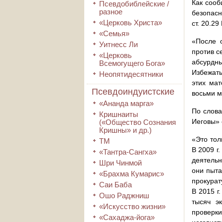
Как соо
Псевдобиблейские /
разное
безопасн
«Церковь Христа»
ст. 20.2
«Семья»
«После 
Уитнесс Ли
против с
«Церковь
абсурдны
Всемогущего Бога»
Избежать
Неопятидесятники
этих мат
Псевдоиндуистские
восьми м
«Ананда марга»
По слова
Кришнаиты
Иеговы» 
(«Общество Сознания
Кришны» и др.)
«Это тол
ТМ
В 2009 г
«Тантра-Сангха»
деятельн
Шри Чинмой
они пыта
«Брахма Кумарис»
прокурат
Саи Баба
В 2015 г
Ошо Раджниш
тысяч э
«Искусство жизни»
проверк
«Сахаджа-йога»