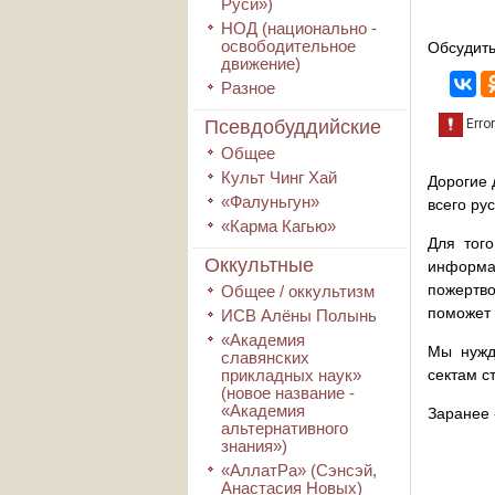
Руси»)
НОД (национально -
освободительное
Обсудить
движение)
Разное
Псевдобуддийские
Общее
Культ Чинг Хай
Дорогие 
«Фалуньгун»
всего ру
«Карма Кагью»
Для того
Оккультные
информа
пожертво
Общее / оккультизм
поможет 
ИСВ Алёны Полынь
«Академия
Мы нужд
славянских
прикладных наук»
сектам с
(новое название -
«Академия
Заранее 
альтернативного
знания»)
«АллатРа» (Сэнсэй,
Анастасия Новых)