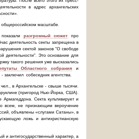
ратуры. После всего этого их пресс-
еятельности в адрес архангельских
асности».
 в общероссийском масштабе.
» показали
разгромный сюжет
про
йчас деятельность секты запрещена в
арушения сектой законов "О свободе
ой деятельности". Это основание для
ержку такого решения уже высказались
епутаты Областного собрания
и
 - заключил собеседник агентства.
чел., в Архангельске - свыше тысячи.
Бруклине (пригород Нью-Йорка, США).
е Армагеддона. Секта культивирует и
ко всем, не признающим вероучение
сий, объявлены «слугами Сатаны», в
пускающую ложь и антихристианскую
й и антигосударственный характер, а