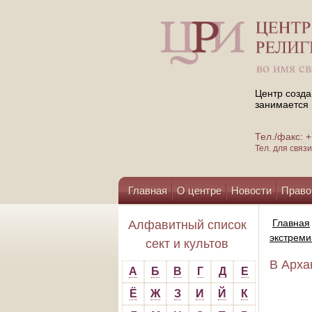
Центр созда
занимается 
Тел./факс:
Тел. для свя
Главная
О центре
Новости
Право
Помощь центру
Главная
Алфавитный список
экстреми
сект и культов
В Арха
А
Б
В
Г
Д
Е
Ё
Ж
З
И
Й
К