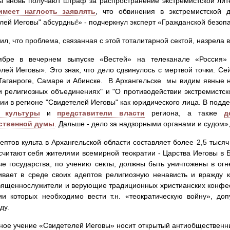
ы вновь получают штраф за распространение экстремистской лите
имеет наглость заявлять
, что обвинения в экстремистской д
лей Иеговы" абсурдны!» - подчеркнул эксперт «Гражданской безоп
ил, что проблема, связанная с этой тоталитарной сектой, назрела
ябре в вечернем выпуске «Вестей» на телеканале «Россия
лей Иеговы». Это знак, что дело сдвинулось с мертвой точки. Се
Таганроге, Самаре и Абинске. В Архангельске мы видим явные н
и религиозных объединениях" и "О противодействии экстремистск
ии в регионе "Свидетелей Иеговы" как юридического лица. В подд
 культуры
и
представители власти
региона, а также
д
ственной думы
. Дальше - дело за надзорными органами и судом»,
ептов культа в Архангельской области составляет более 2,5 тысяч 
считают себя жителями всемирной теократии - Царства Иеговы в 
е государства, по учению секты, должны быть уничтожены в огн
ивает в среде своих адептов религиозную ненависть и вражду 
вященнослужители и верующие традиционных христианских конфес
ии которых необходимо вести т.н. «теократическую войну», до
ду.
ное учение «Свидетелей Иеговы» носит открытый антиобщественны