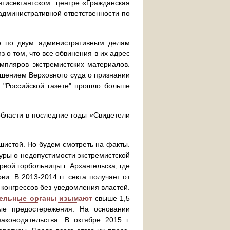
нтисектантском центре «Гражданская
 административной ответственности по
во по двум административным делам
 о том, что все обвинения в их адрес
емпляров экстремистских материалов.
решением Верховного суда о признании
 "Российской газете" прошло больше
области в последние годы «Свидетели
шистой. Но будем смотреть на факты.
уры о недопустимости экстремистской
вой горбольницы г. Архангельска, где
и. В 2013-2014 гг. секта получает от
конгрессов без уведомления властей.
тельные органы изымают
свыше 1,5
ные предостережения. На основании
конодательства. В октябре 2015 г.