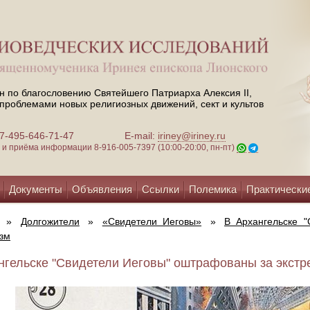
н по благословению Святейшего Патриарха Алексия II,
проблемами новых религиозных движений, сект и культов
 +7-495-646-71-47
E-mail:
iriney@iriney.ru
зи и приёма информации
8-916-005-7397 (10:00-20:00, пн-пт)
Документы
Объявления
Ссылки
Полемика
Практически
»
Долгожители
»
«Свидетели Иеговы»
»
В Архангельске 
зм
нгельске "Свидетели Иеговы" оштрафованы за экстре