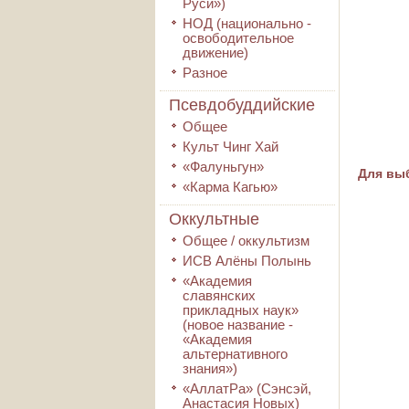
Руси»)
НОД (национально -
освободительное
движение)
Разное
Псевдобуддийские
Общее
Культ Чинг Хай
«Фалуньгун»
Для выб
«Карма Кагью»
Оккультные
Общее / оккультизм
ИСВ Алёны Полынь
«Академия
славянских
прикладных наук»
(новое название -
«Академия
альтернативного
знания»)
«АллатРа» (Сэнсэй,
Анастасия Новых)