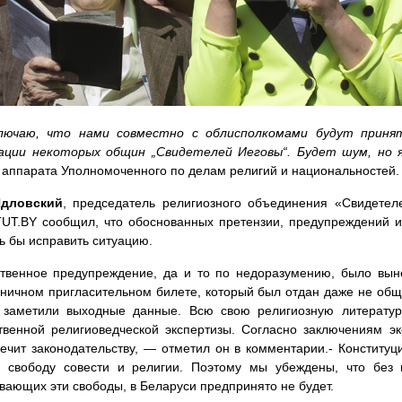
лючаю, что нами совместно с облисполкомами будут прин
ации некоторых общин „Свидетелей Иеговы“. Будет шум, но 
 аппарата Уполномоченного по делам религий и национальностей.
дловский
, председатель религиозного объединения «Свидетел
UT.BY сообщил, что обоснованных претензии, предупреждений 
ь бы исправить ситуацию.
твенное предупреждение, да и то по недоразумению, было вын
ничном пригласительном билете, который был отдан даже не общ
 заметили выходные данные. Всю свою религиозную литерату
твенной религиоведческой экспертизы. Согласно заключениям эк
ечит законодательству, — отметил он в комментарии.- Конститу
, свободу совести и религии. Поэтому мы убеждены, что без 
вающих эти свободы, в Беларуси предпринято не будет.