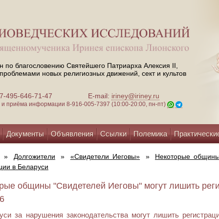
н по благословению Святейшего Патриарха Алексия II,
проблемами новых религиозных движений, сект и культов
 +7-495-646-71-47
E-mail:
iriney@iriney.ru
зи и приёма информации
8-916-005-7397 (10:00-20:00, пн-пт)
Документы
Объявления
Ссылки
Полемика
Практически
»
Долгожители
»
«Свидетели Иеговы»
»
Некоторые общины
ции в Беларуси
рые общины "Свидетелей Иеговы" могут лишить реги
16
уси за нарушения законодательства могут лишить регистра