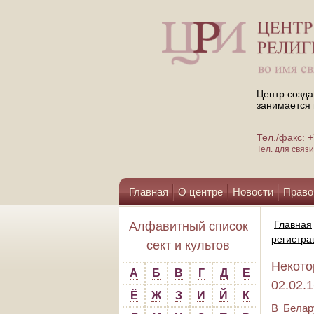
Центр созда
занимается 
Тел./факс:
Тел. для свя
Главная
О центре
Новости
Право
Помощь центру
Главная
Алфавитный список
регистра
сект и культов
Некото
А
Б
В
Г
Д
Е
02.02.
Ё
Ж
З
И
Й
К
В Белар