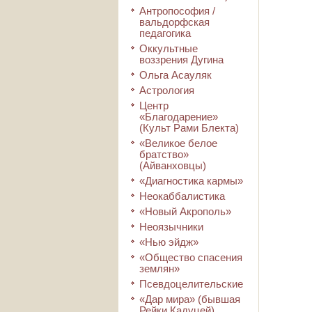
Антропософия /
вальдорфская
педагогика
Оккультные
воззрения Дугина
Ольга Асауляк
Астрология
Центр
«Благодарение»
(Культ Рами Блекта)
«Великое белое
братство»
(Айванховцы)
«Диагностика кармы»
Неокаббалистика
«Новый Акрополь»
Неоязычники
«Нью эйдж»
«Общество спасения
землян»
Псевдоцелительские
«Дар мира» (бывшая
Рейки Кадуцей)