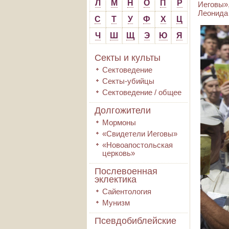
Л
М
Н
О
П
Р
Иеговы»
Леонида 
С
Т
У
Ф
Х
Ц
Ч
Ш
Щ
Э
Ю
Я
Секты и культы
Сектоведение
Секты-убийцы
Сектоведение / общее
Долгожители
Мормоны
«Свидетели Иеговы»
«Новоапостольская
церковь»
Послевоенная
эклектика
Сайентология
Мунизм
Псевдобиблейские