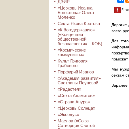
ДЭИР
«Церковь Иоанна
Богослова» Олега
Моленко
Секта Якова Кротова
Дорогие 
«К богодержавию»
всего ру
(«Концепция
общественной
Для того
безопасности» – КОБ)
информа
«Космические
пожертво
коммунисты»
поможет 
Культ Григория
Грабового
Мы нужд
Порфирий Иванов
сектам с
«Академия развития»
Светланы Пеуновой
Заранее 
«Радастея»
«Секта Адамитов»
«Страна Анура»
«Церковь Солнца»
«Эксодус»
Маслов («Союз
Сотворцов Святой