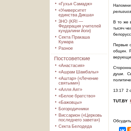
«Гухья Самадж»
Напомни
«Университет
религио
единства Дикша»
3HO (KRI ―
В то же 
Федерация учителей
тысяч че
кундалини йоги)
белорусс
Секта Пракаша
Кумара
Первые о
Разное
общин. Р
верующи
Постсоветские
«Анастасия»
Сторонни
«Ашрам Шамбалы»
души. С
«Аштар» («Лечение
политиче
святыми»)
«Алля Аят»
13:17 2 
«Белое братство»
TUT.BY
«Бажовцы»
Богородичники
Виссарион («Церковь
последнего завета»)
Обсудить
Секта Белодеда