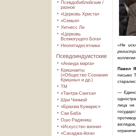
Псевдобиблейские /
разное
«Церковь Христа»
«Семья»
Уитнесс Ли
«Церковь
Всемогущего Бога»
«Не иск
Неопятидесятники
регистр
Псевдоиндуистские
коллегии
«Ананда марга»
Павел Я
Кришнаиты
(«Общество Сознания
письмо T
Кришны» и др.)
старалис
ТМ
— Единс
«Тантра-Сангха»
одностра
Шри Чинмой
лица не
«Брахма Кумарис»
государс
Саи Баба
противор
Ошо Раджниш
взглядов
«Искусство жизни»
ограничи
«Сахаджа-йога»