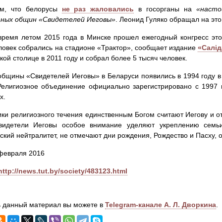
м, что белорусы
не раз жаловались
в госорганы на
«насто
зных общин «Свидетелей Иеговы»
. Леонид Гуляко обращал на эт
время летом 2015 года в Минске прошел ежегодный конгресс эт
ловек собрались на стадионе «Трактор», сообщает издание
«Салі
кой столице в 2011 году и собрал более 5 тысяч человек.
бщины «Свидетелей Иеговы» в Беларуси появились в 1994 году в 
елигиозное объединение официально зарегистрировано с 1997 
х.
ки религиозного течения единственным Богом считают Иегову и о
видетели Иеговы особое внимание уделяют укреплению семьи,
ский нейтралитет, не отмечают дни рождения, Рождество и Пасху, 
февраля 2016
http://news.tut.by/society/483123.html
 данный материал вы можете в
Telegram-канале А. Л. Дворкина
.