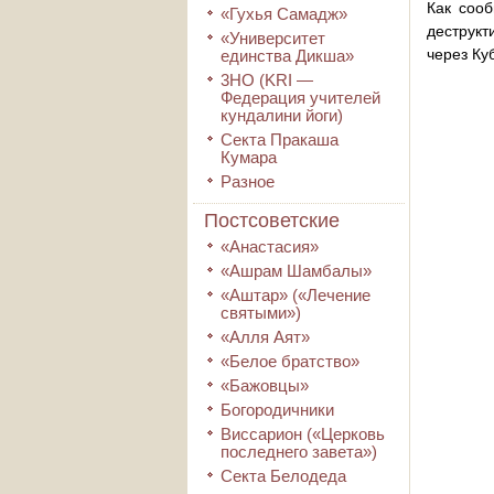
Как сооб
«Гухья Самадж»
деструкт
«Университет
через Ку
единства Дикша»
3HO (KRI ―
Федерация учителей
кундалини йоги)
Секта Пракаша
Кумара
Разное
Постсоветские
«Анастасия»
«Ашрам Шамбалы»
«Аштар» («Лечение
святыми»)
«Алля Аят»
«Белое братство»
«Бажовцы»
Богородичники
Виссарион («Церковь
последнего завета»)
Секта Белодеда