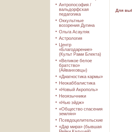
Антропософия /
вальдорфская
Для выб
педагогика
Оккультные
воззрения Дугина
Ольга Асауляк
Астрология
Центр
«Благодарение»
(Культ Рами Блекта)
«Великое белое
братство»
(Айванховцы)
«Диагностика кармы»
Неокаббалистика
«Новый Акрополь»
Неоязычники
«Нью эйдж»
«Общество спасения
землян»
Псевдоцелительские
«Дар мира» (бывшая
Рейки Кадуцей)