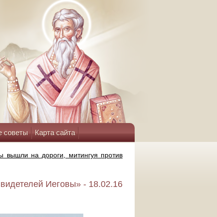
е советы
Карта сайта
ы вышли на дороги, митингуя против
видетелей Иеговы» - 18.02.16