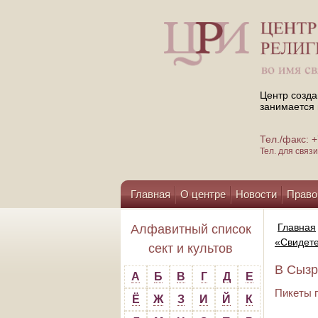
Центр созда
занимается 
Тел./факс:
Тел. для свя
Главная
О центре
Новости
Право
Помощь центру
Главная
Алфавитный список
«Свидет
сект и культов
В Сызр
А
Б
В
Г
Д
Е
Пикеты 
Ё
Ж
З
И
Й
К