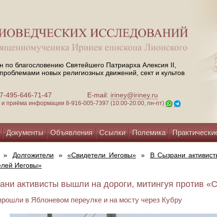
н по благословению Святейшего Патриарха Алексия II,
проблемами новых религиозных движений, сект и культов
 +7-495-646-71-47
E-mail:
iriney@iriney.ru
зи и приёма информации
8-916-005-7397 (10:00-20:00, пн-пт)
Документы
Объявления
Ссылки
Полемика
Практически
»
Долгожители
»
«Свидетели Иеговы»
»
В Сызрани активист
елей Иеговы»
ани активисты вышли на дороги, митингуя против «С
прошли в Яблоневом переулке и на мосту через Кубру