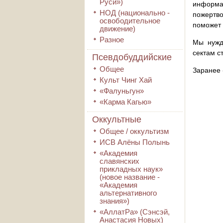
Руси»)
информа
НОД (национально -
пожертво
освободительное
поможет 
движение)
Разное
Мы нужд
сектам с
Псевдобуддийские
Общее
Заранее 
Культ Чинг Хай
«Фалуньгун»
«Карма Кагью»
Оккультные
Общее / оккультизм
ИСВ Алёны Полынь
«Академия
славянских
прикладных наук»
(новое название -
«Академия
альтернативного
знания»)
«АллатРа» (Сэнсэй,
Анастасия Новых)