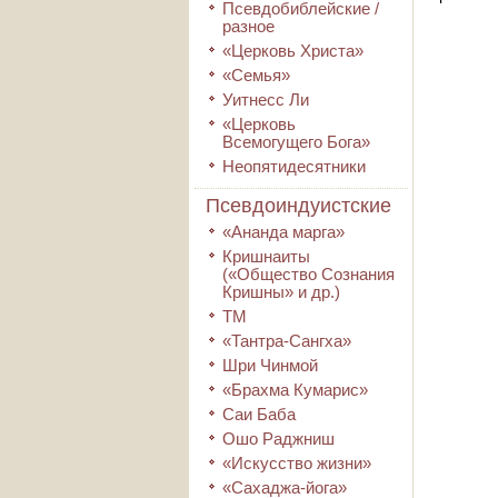
Псевдобиблейские /
разное
«Церковь Христа»
«Семья»
Уитнесс Ли
«Церковь
Всемогущего Бога»
Неопятидесятники
Псевдоиндуистские
«Ананда марга»
Кришнаиты
(«Общество Сознания
Кришны» и др.)
ТМ
«Тантра-Сангха»
Шри Чинмой
«Брахма Кумарис»
Саи Баба
Ошо Раджниш
«Искусство жизни»
«Сахаджа-йога»