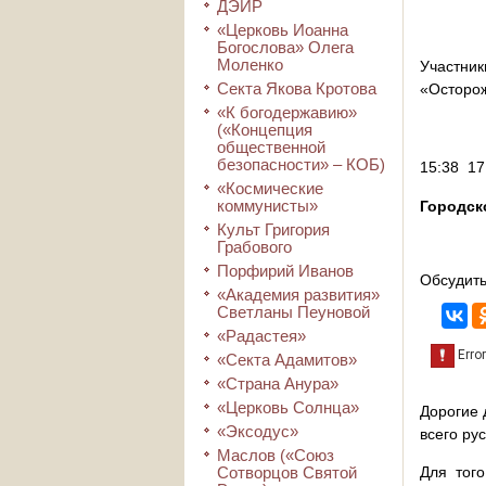
ДЭИР
«Церковь Иоанна
Богослова» Олега
Моленко
Участник
Секта Якова Кротова
«Осторож
«К богодержавию»
(«Концепция
общественной
безопасности» – КОБ)
15:38 17
«Космические
коммунисты»
Городск
Культ Григория
Грабового
Порфирий Иванов
Обсудить
«Академия развития»
Светланы Пеуновой
«Радастея»
«Секта Адамитов»
«Страна Анура»
«Церковь Солнца»
Дорогие 
«Эксодус»
всего ру
Маслов («Союз
Сотворцов Святой
Для того