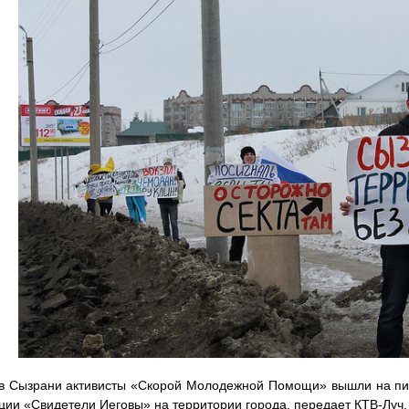
в Сызрани активисты «Скорой Молодежной Помощи» вышли на пик
ции «Свидетели Иеговы» на территории города, передает КТВ-Луч.