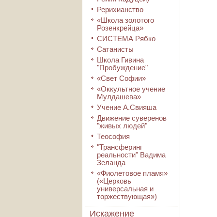
Рерихианство
«Школа золотого
Розенкрейца»
СИСТЕМА Рябко
Сатанисты
Школа Гивина
"Пробуждение"
«Свет Софии»
«Оккультное учение
Мулдашева»
Учение А.Свияша
Движение суверенов
"живых людей"
Теософия
"Трансферинг
реальности" Вадима
Зеланда
«Фиолетовое пламя»
(«Церковь
универсальная и
торжествующая»)
Искажение