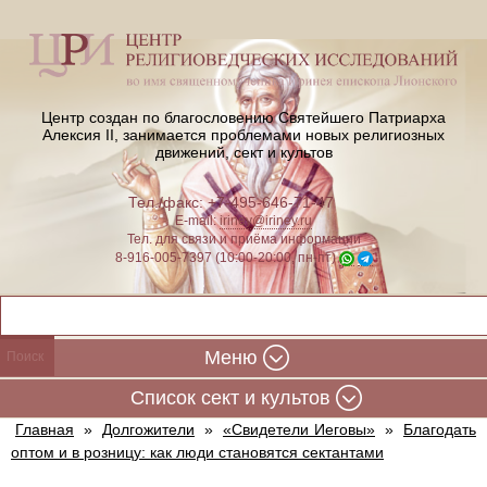
Центр создан по благословению Святейшего Патриарха
Алексия II,
занимается проблемами новых религиозных
движений, сект и культов
Тел./факс: +7-495-646-71-47
E-mail:
iriney@iriney.ru
Тел. для связи и приёма информации
8-916-005-7397 (10:00-20:00, пн-пт)
Меню
Cписок сект и культов
Главная
»
Долгожители
»
«Свидетели Иеговы»
»
Благодать
оптом и в розницу: как люди становятся сектантами