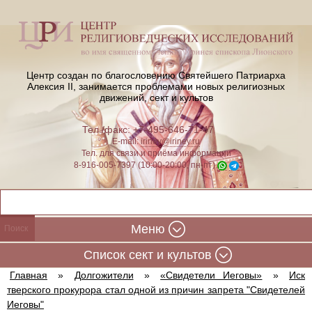
Центр создан по благословению Святейшего Патриарха
Алексия II,
занимается проблемами новых религиозных
движений, сект и культов
Тел./факс: +7-495-646-71-47
E-mail:
iriney@iriney.ru
Тел. для связи и приёма информации
8-916-005-7397 (10:00-20:00, пн-пт)
Меню
Cписок сект и культов
Главная
»
Долгожители
»
«Свидетели Иеговы»
»
Иск
тверского прокурора стал одной из причин запрета "Свидетелей
Иеговы"