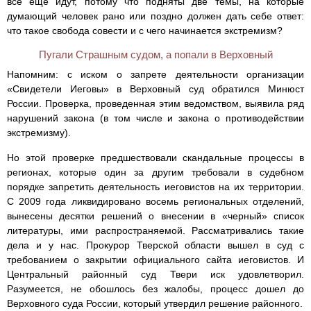
все еще идут, потому что подняты две темы, на которые
думающий человек рано или поздно должен дать себе ответ:
что такое свобода совести и с чего начинается экстремизм?
Пугали Страшным судом, а попали в Верховный
Напомним: с иском о запрете деятельности организации
«Свидетели Иеговы» в Верховный суд обратился Минюст
России. Проверка, проведенная этим ведомством, выявила ряд
нарушений закона (в том числе и закона о противодействии
экстремизму).
Но этой проверке предшествовали скандальные процессы в
регионах, которые один за другим требовали в судебном
порядке запретить деятельность иеговистов на их территории.
С 2009 года ликвидировано восемь региональных отделений,
вынесены десятки решений о внесении в «черный» список
литературы, ими распространяемой. Рассматривались такие
дела и у нас. Прокурор Тверской области вышел в суд с
требованием о закрытии официального сайта иеговистов. И
Центральный районный суд Твери иск удовлетворил.
Разумеется, не обошлось без жалобы, процесс дошел до
Верховного суда России, который утвердил решение районного.