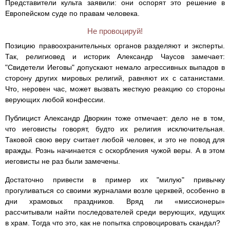
Представители культа заявили: они оспорят это решение в
Европейском суде по правам человека.
Не провоцируй!
Позицию правоохранительных органов разделяют и эксперты.
Так, религиовед и историк Александр Чаусов замечает:
"Свидетели Иеговы" допускают немало агрессивных выпадов в
сторону других мировых религий, равняют их с сатанистами.
Что, неровен час, может вызвать жесткую реакцию со стороны
верующих любой конфессии.
Публицист Александр Дворкин тоже отмечает: дело не в том,
что иеговисты говорят, будто их религия исключительная.
Таковой свою веру считает любой человек, и это не повод для
вражды. Рознь начинается с оскорбления чужой веры. А в этом
иеговисты не раз были замечены.
Достаточно привести в пример их "милую" привычку
прогуливаться со своими журналами возле церквей, особенно в
дни храмовых праздников. Вряд ли «миссионеры»
рассчитывали найти последователей среди верующих, идущих
в храм. Тогда что это, как не попытка спровоцировать скандал?