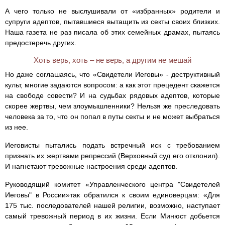
А чего только не выслушивали от «избранных» родители и
супруги адептов, пытавшиеся вытащить из секты своих близких.
Наша газета не раз писала об этих семейных драмах, пытаясь
предостеречь других.
Хоть верь, хоть – не верь, а другим не мешай
Но даже соглашаясь, что «Свидетели Иеговы» - деструктивный
культ, многие задаются вопросом: а как этот прецедент скажется
на свободе совести? И на судьбах рядовых адептов, которые
скорее жертвы, чем злоумышленники? Нельзя же преследовать
человека за то, что он попал в путы секты и не может выбраться
из нее.
Иеговисты пытались подать встречный иск с требованием
признать их жертвами репрессий (Верховный суд его отклонил).
И нагнетают тревожные настроения среди адептов.
Руководящий комитет «Управленческого центра "Свидетелей
Иеговы" в России»так обратился к своим единоверцам: «Для
175 тыс. последователей нашей религии, возможно, наступает
самый тревожный период в их жизни. Если Минюст добьется