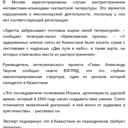
В Москве зарегистрированы случаи распространения
иеговистами-ильинцами сектантской литературы. Это является
нарушением о миссионерской деятельности, поскольку у них
нет соответствующей регистрации.
«Адепты забрасывают почтовые ящики своей литературой», –
сообщает телеграм-канал «Кремлевская прачка». – «У
задержанных членов секты из Казахстана были изъяты сумки с
листовками с надписью «Два пути в небо», а также карта, на
которых отмечались места их распространения».
Руководитель антисектанского проекта «Гнев» Александр
Чаусов сообщил газете ВЗГЛЯД, что это глубоко
законспирированная структура, один из центров которой
находится в Казахстане:
«Это последователи полковника Ильина, артиллериста царской
армии, который в 1840 году начал создавать свое учение. Секта
отличается эклектичной доктриной, в ней много от иудаизма и
христианства», - рассказал он.
Эксперт подчеркнул, что в Казахстане их периодически требуют
запретить.