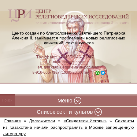
Центр создан по благословению Святейшего Патриарха
Алексия II,
занимается проблемами новых религиозных
движений, сект и культов
Тел./факс: +7-495-646-71-47
E-mail:
iriney@iriney.ru
Тел. для связи и приёма информации
8-916-005-7397 (10:00-20:00, пн-пт)
Меню
Cписок сект и культов
Главная
»
Долгожители
»
«Свидетели Иеговы»
»
Сектанты
из Казахстана начали распространять в Москве запрещенную
литературу