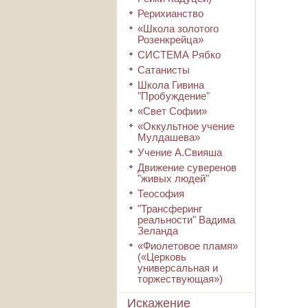
Рерихианство
«Школа золотого
Розенкрейца»
СИСТЕМА Рябко
Сатанисты
Школа Гивина
"Пробуждение"
«Свет Софии»
«Оккультное учение
Мулдашева»
Учение А.Свияша
Движение суверенов
"живых людей"
Теософия
"Трансферинг
реальности" Вадима
Зеланда
«Фиолетовое пламя»
(«Церковь
универсальная и
торжествующая»)
Искажение