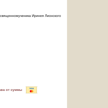
ра священномученика Иринея Лионского
ава от суммы