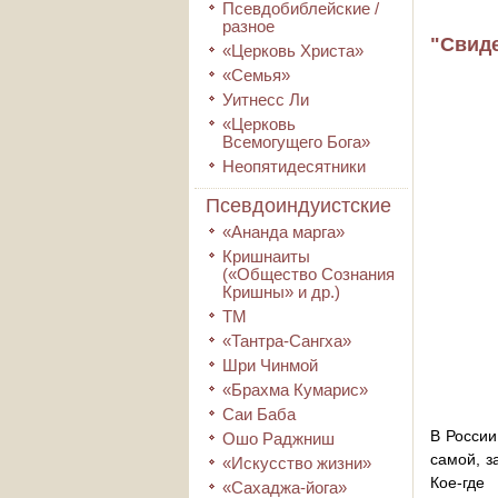
Псевдобиблейские /
разное
"Свид
«Церковь Христа»
«Семья»
Уитнесс Ли
«Церковь
Всемогущего Бога»
Неопятидесятники
Псевдоиндуистские
«Ананда марга»
Кришнаиты
(«Общество Сознания
Кришны» и др.)
ТМ
«Тантра-Сангха»
Шри Чинмой
«Брахма Кумарис»
Саи Баба
В России
Ошо Раджниш
самой, з
«Искусство жизни»
Кое-где
«Сахаджа-йога»