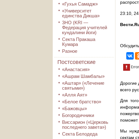
распрост
«Гухья Самадж»
«Университет
23:10, 2
единства Дикша»
3HO (KRI ―
Вести.R
Федерация учителей
кундалини йоги)
Секта Пракаша
Кумара
Обсудить
Разное
Постсоветские
«Анастасия»
«Ашрам Шамбалы»
«Аштар» («Лечение
Дорогие 
святыми»)
всего ру
«Алля Аят»
Для того
«Белое братство»
информа
«Бажовцы»
пожертво
Богородичники
поможет 
Виссарион («Церковь
последнего завета»)
Мы нужд
Секта Белодеда
сектам с