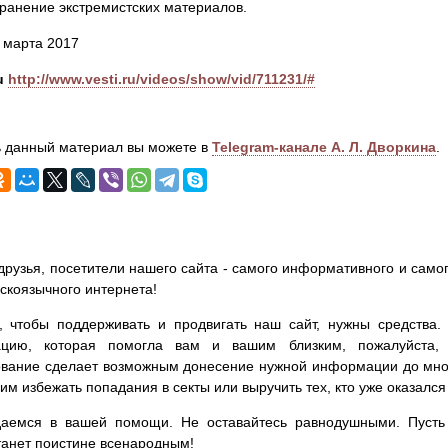
ранение экстремистских материалов.
4 марта 2017
u
http://www.vesti.ru/videos/show/vid/711231/#
 данный материал вы можете в
Telegram-канале А. Л. Дворкина
.
друзья, посетители нашего сайта - самого информативного и самог
сскоязычного интернета!
, чтобы поддерживать и продвигать наш сайт, нужны средства
цию, которая помогла вам и вашим близким, пожалуйста,
вание сделает возможным донесение нужной информации до мног
им избежать попадания в секты или выручить тех, кто уже оказался
аемся в вашей помощи. Не оставайтесь равнодушными. Пусть 
танет поистине всенародным!