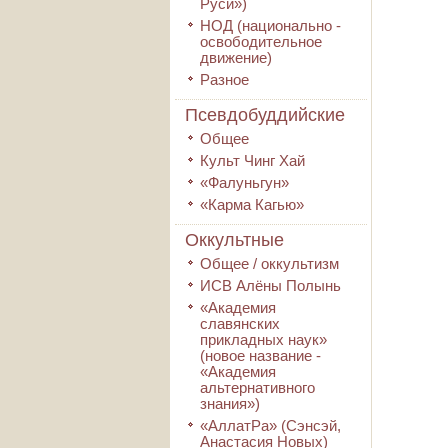
Руси»)
НОД (национально -
освободительное
движение)
Разное
Псевдобуддийские
Общее
Культ Чинг Хай
«Фалуньгун»
«Карма Кагью»
Оккультные
Общее / оккультизм
ИСВ Алёны Полынь
«Академия
славянских
прикладных наук»
(новое название -
«Академия
альтернативного
знания»)
«АллатРа» (Сэнсэй,
Анастасия Новых)