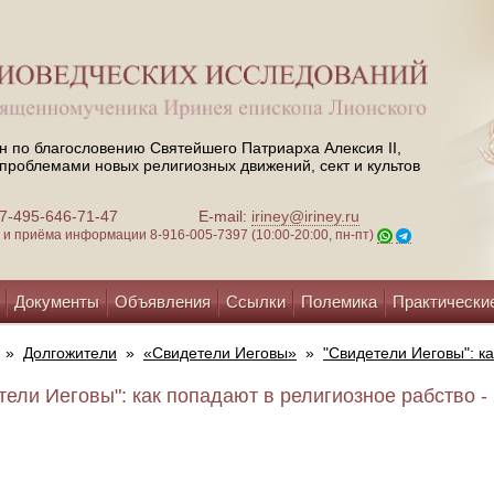
н по благословению Святейшего Патриарха Алексия II,
проблемами новых религиозных движений, сект и культов
 +7-495-646-71-47
E-mail:
iriney@iriney.ru
зи и приёма информации
8-916-005-7397 (10:00-20:00, пн-пт)
Документы
Объявления
Ссылки
Полемика
Практически
»
Долгожители
»
«Свидетели Иеговы»
»
"Свидетели Иеговы": к
тели Иеговы": как попадают в религиозное рабство - 