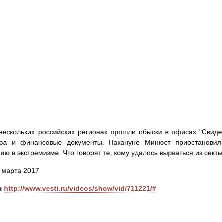
нескольких российских регионах прошли обыски в офисах "Свид
ура и финансовые документы. Накануне Минюст приостановил 
ию в экстремизме. Что говорят те, кому удалось вырваться из сект
4 марта 2017
u
http://www.vesti.ru/videos/show/vid/711221/#