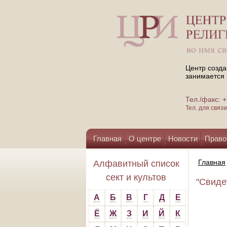
Центр созда
занимается 
Тел./факс:
Тел. для свя
Главная
О центре
Новости
Право
Помощь центру
Главная
Алфавитный список
сект и культов
"Свиде
А
Б
В
Г
Д
Е
Ё
Ж
З
И
Й
К