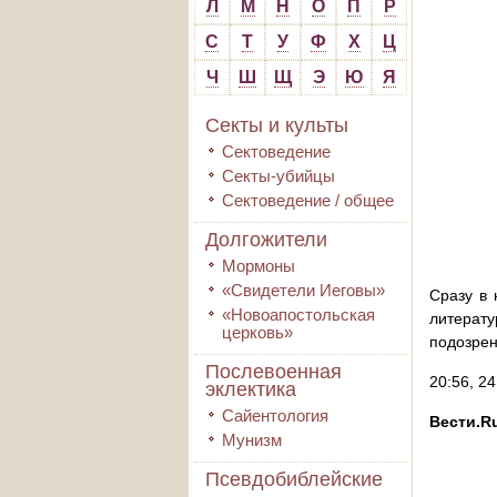
Л
М
Н
О
П
Р
С
Т
У
Ф
Х
Ц
Ч
Ш
Щ
Э
Ю
Я
Секты и культы
Сектоведение
Секты-убийцы
Сектоведение / общее
Долгожители
Мормоны
«Свидетели Иеговы»
Сразу в 
«Новоапостольская
литерат
церковь»
подозрен
Послевоенная
20:56, 2
эклектика
Сайентология
Вести.R
Мунизм
Псевдобиблейские