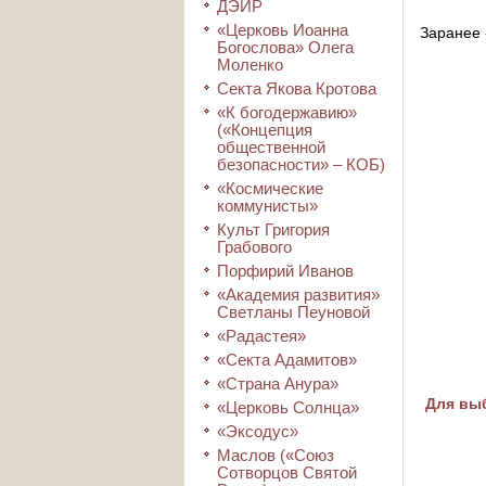
ДЭИР
«Церковь Иоанна
Заранее 
Богослова» Олега
Моленко
Секта Якова Кротова
«К богодержавию»
(«Концепция
общественной
безопасности» – КОБ)
«Космические
коммунисты»
Культ Григория
Грабового
Порфирий Иванов
«Академия развития»
Светланы Пеуновой
«Радастея»
«Секта Адамитов»
«Страна Анура»
Для выб
«Церковь Солнца»
«Эксодус»
Маслов («Союз
Сотворцов Святой