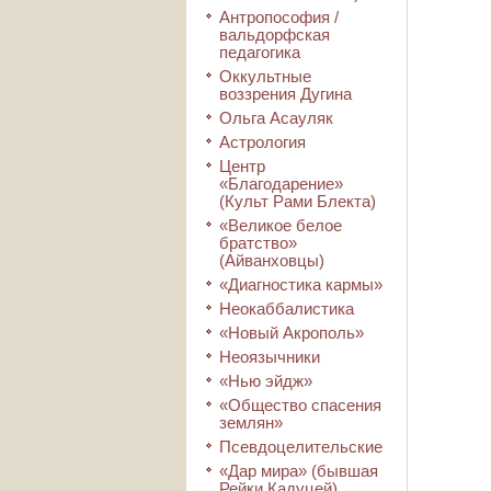
Антропософия /
вальдорфская
педагогика
Оккультные
воззрения Дугина
Ольга Асауляк
Астрология
Центр
«Благодарение»
(Культ Рами Блекта)
«Великое белое
братство»
(Айванховцы)
«Диагностика кармы»
Неокаббалистика
«Новый Акрополь»
Неоязычники
«Нью эйдж»
«Общество спасения
землян»
Псевдоцелительские
«Дар мира» (бывшая
Рейки Кадуцей)