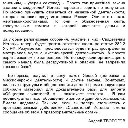
гонениям, - уверен сектовед. - Просто так принятием закона
заставить свидетелей Иеговы перестать верить не получится.
Но можно принудить отказаться от незаконной деятельности,
которая наносит вред интересам России. Они хотят стать
жертвами-христианами. Но они - обыкновенная секта,
краеугольным камнем в которой являются деньги и
пожертвования.
За любые религиозные собрания, участие в них «Свидетелям
Иеговы» теперь будет грозить ответственность по статье 282.2
УК РФ. Разумеется, преследоваться будет и распространение
материалов вкупе с миссионерской деятельностью. А просто
верить законом не запрещено. Но почему, если организация с
самого начала была деструктивной и опасной, ее запретили
только сейчас?
- Во-первых, вступил в силу пакет Яровой (поправки о
миссионерской деятельности) и другие законы. Во-вторых,
силовые структуры и общественники долгое время по крупицам
собирали материал для доказательной базы для запрета
«Общества свидетелей…», - заключает сектовед. - Я сам
неоднократно писал обращения о запрете данной организации.
Вместе додавили. Так что, если вы теперь столкнетесь с
противоправными действиями «Свидетелей Иеговы», смело
сообщайте об этом в правоохранительные органы.
Андрей ТВОРОГОВ