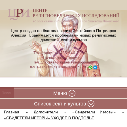
Центр создан по благословению Святейшего Патриарха
Алексия II,
занимается проблемами новых религиозных
движений, сект и культов
Тел./факс: +7-495-646-71-47
E-mail:
iriney@iriney.ru
Тел. для связи и приёма информации
8-916-005-7397 (10:00-20:00, пн-пт)
Меню
Cписок сект и культов
Главная
»
Долгожители
»
«Свидетели Иеговы»
»
«СВИДЕТЕЛИ ИЕГОВЫ» УХОДЯТ В ПОДПОЛЬЕ