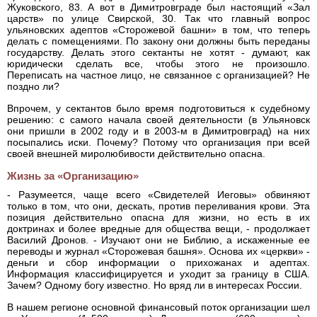
Жуковского, 83. А вот в Димитровграде был настоящий «Зал
царств» по улице Свирской, 30. Так что главный вопрос
ульяновских адептов «Сторожевой башни» в том, что теперь
делать с помещениями. По закону они должны быть переданы
государству. Делать этого сектанты не хотят - думают, как
юридически сделать все, чтобы этого не произошло.
Переписать на частное лицо, не связанное с организацией? Не
поздно ли?
Впрочем, у сектантов было время подготовиться к судебному
решению: с самого начала своей деятельности (в Ульяновск
они пришли в 2002 году и в 2003-м в Димитровград) на них
посыпались иски. Почему? Потому что организация при всей
своей внешней миролюбивости действительно опасна.
Жизнь за «Организацию»
- Разумеется, чаще всего «Свидетелей Иеговы» обвиняют
только в том, что они, дескать, против переливания крови. Эта
позиция действительно опасна для жизни, но есть в их
доктринах и более вредные для общества вещи, - продолжает
Василий Дронов. - Изучают они не Библию, а искаженные ее
переводы и журнал «Сторожевая башня». Основа их «церкви» -
деньги и сбор информации о прихожанах и адептах.
Информация классифицируется и уходит за границу в США.
Зачем? Одному богу известно. Но вряд ли в интересах России.
В нашем регионе основной финансовый поток организации шел