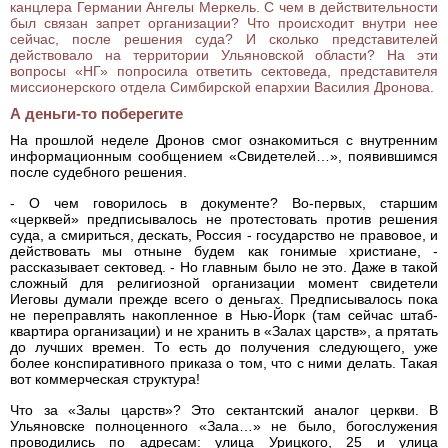
канцлера Германии Ангелы Меркель. С чем в действительности
был связан запрет организации? Что происходит внутри нее
сейчас, после решения суда? И сколько представителей
действовало на территории Ульяновской области? На эти
вопросы «НГ» попросила ответить сектоведа, представителя
миссионерского отдела Симбирской епархии Василия Дронова.
А деньги-то поберегите
На прошлой неделе Дронов смог ознакомиться с внутренним
информационным сообщением «Свидетелей…», появившимся
после судебного решения.
- О чем говорилось в документе? Во-первых, старшим
«церквей» предписывалось не протестовать против решения
суда, а смириться, дескать, Россия - государство не правовое, и
действовать мы отныне будем как гонимые христиане, -
рассказывает сектовед. - Но главным было не это. Даже в такой
сложный для религиозной организации момент свидетели
Иеговы думали прежде всего о деньгах. Предписывалось пока
не переправлять накопленное в Нью-Йорк (там сейчас штаб-
квартира организации) и не хранить в «Залах царств», а прятать
до лучших времен. То есть до получения следующего, уже
более конспиративного приказа о том, что с ними делать. Такая
вот коммерческая структура!
Что за «Залы царств»? Это сектантский аналог церкви. В
Ульяновске полноценного «Зала…» не было, богослужения
проводились по адресам: улица Урицкого, 25 и улица