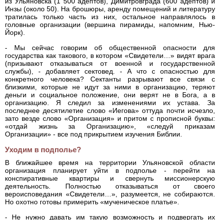
из Ульяновска (1 500 адептов), Димитровграда (600 адептов) и
Инзы (около 50). На брошюры, аренду помещений и литературу
тратилась только часть из них, остальное направлялось в
головные организации (вершина пирамиды, напомним, Нью-
Йорк).
- Мы сейчас говорим об общественной опасности для
государства как такового, в котором «Свидетели…» видят врага
(призывают отказываться от военной и государственной
службы), - добавляет сектовед. - А что с опасностью для
конкретного человека? Сектанты разрывают все связи с
близкими, которые не идут за ними в организацию, теряют
деньги и социальное положение, они верят не в Бога, а в
организацию. Я следил за изменениями их устава. За
последнее десятилетие слово «Иегова» оттуда почти исчезло,
зато везде слово «Организация» и притом с прописной буквы:
«отдай жизнь за Организацию», «следуй приказам
Организации» - все под прикрытием изучения Библии.
Уходим в подполье?
В ближайшее время на территории Ульяновской области
организация планирует уйти в подполье - перейти на
конспиративные квартиры и свернуть миссионерскую
деятельность. Полностью отказываться от своего
вероисповедания «Свидетели…», разумеется, не собираются.
Но охотно готовы примерить «мученическое платье».
- Не нужно давать им такую возможность и подвергать их