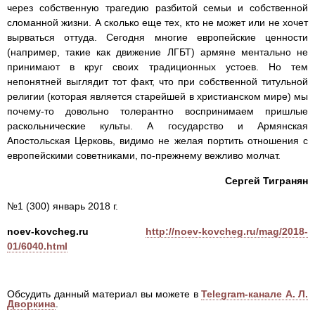
через собственную трагедию разбитой семьи и собственной
сломанной жизни. А сколько еще тех, кто не может или не хочет
вырваться оттуда. Сегодня многие европейские ценности
(например, такие как движение ЛГБТ) армяне ментально не
принимают в круг своих традиционных устоев. Но тем
непонятней выглядит тот факт, что при собственной титульной
религии (которая является старейшей в христианском мире) мы
почему-то довольно толерантно воспринимаем пришлые
раскольнические культы. А государство и Армянская
Апостольская Церковь, видимо не желая портить отношения с
европейскими советниками, по-прежнему вежливо молчат.
Сергей Тигранян
№1 (300) январь 2018 г.
noev-kovcheg.ru
http://noev-kovcheg.ru/mag/2018-
01/6040.html
Обсудить данный материал вы можете в
Telegram-канале А. Л.
Дворкина
.