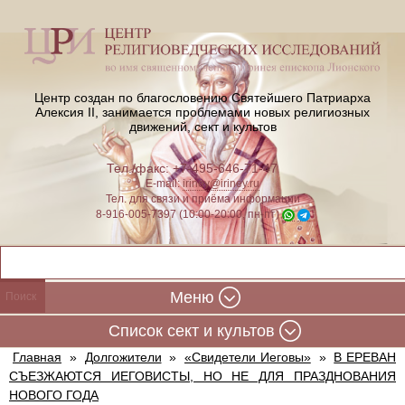
Центр создан по благословению Святейшего Патриарха
Алексия II,
занимается проблемами новых религиозных
движений, сект и культов
Тел./факс: +7-495-646-71-47
E-mail:
iriney@iriney.ru
Тел. для связи и приёма информации
8-916-005-7397 (10:00-20:00, пн-пт)
Меню
Cписок сект и культов
Главная
»
Долгожители
»
«Свидетели Иеговы»
»
В ЕРЕВАН
СЪЕЗЖАЮТСЯ ИЕГОВИСТЫ, НО НЕ ДЛЯ ПРАЗДНОВАНИЯ
НОВОГО ГОДА