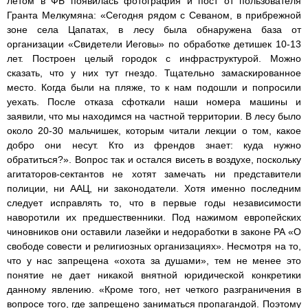
летом в ФБ появилась фотография и пост от пользователя
Гранта Мелкумяна: «Сегодня рядом с Севаном, в прибрежной
зоне села Цапатах, в лесу была обнаружена база от
организации «Свидетели Иеговы» по обработке детишек 10-13
лет. Построен целый городок с инфраструктурой. Можно
сказать, что у них тут гнездо. Тщательно замаскированное
место. Когда были на пляже, то к нам подошли и попросили
уехать. После отказа сфоткали наши номера машины и
заявили, что мы находимся на частной территории. В лесу было
около 20-30 мальчишек, которым читали лекции о том, какое
добро они несут. Кто из френдов знает: куда нужно
обратиться?». Вопрос так и остался висеть в воздухе, поскольку
агитаторов-сектантов не хотят замечать ни представители
полиции, ни ААЦ, ни законодатели. Хотя именно последним
следует исправлять то, что в первые годы независимости
наворотили их предшественники. Под нажимом европейских
чиновников они оставили лазейки и недоработки в законе РА «О
свободе совести и религиозных организациях». Несмотря на то,
что у нас запрещена «охота за душами», тем не менее это
понятие не дает никакой внятной юридической конкретики
данному явлению. «Кроме того, нет четкого разграничения в
вопросе того, где запрещено заниматься пропагандой. Поэтому