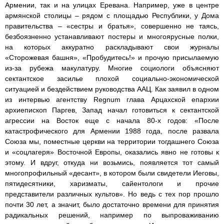
Армении, так и на улицах Еревана. Например, уже в центре
армянской столицы – рядом с площадью Республики, у Дома
правительства – «сестры и братья», совершенно не таясь,
безбоязненно устанавливают постеры и многоярусные полки,
на которых аккуратно раскладывают свои журналы
«Сторожевая башня», «Пробудитесь!» и прочую присылаемую
из-за рубежа макулатуру. Многие социологи объясняют
сектантское засилье плохой социально-экономической
ситуацией и бездействием руководства ААЦ. Как заявил в одном
из интервью агентству Regnum глава Арцахской епархии
архиепископ Паргев, Запад начал готовиться к сектантской
агрессии на Восток еще с начала 80-х годов: «После
катастрофического для Армении 1988 года, после развала
Союза мы, поместные церкви на территории тогдашнего Союза
и «соцлагеря» Восточной Европы, оказались явно не готовы к
этому. И вдруг, откуда ни возьмись, появляется тот самый
многопрофильный «десант», в котором были свидетели Иеговы,
пятидесятники, харизматы, сайентологи и прочие
представители различных культов». Но ведь с тех пор прошло
почти 30 лет, а значит, было достаточно времени для принятия
радикальных решений, например по выпроваживанию