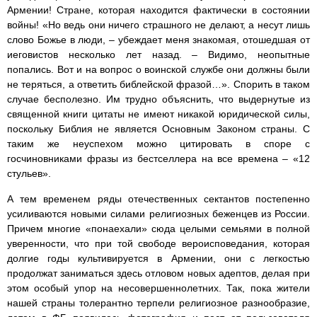
Армении! Стране, которая находится фактически в состоянии
войны! «Но ведь они ничего страшного не делают, а несут лишь
слово Божье в люди, – убеждает меня знакомая, отошедшая от
иеговистов несколько лет назад. – Видимо, неопытные
попались. Вот и на вопрос о воинской службе они должны были
не теряться, а ответить библейской фразой…». Спорить в таком
случае бесполезно. Им трудно объяснить, что выдернутые из
священной книги цитаты не имеют никакой юридической силы,
поскольку Библия не является Основным Законом страны. С
таким же неуспехом можно цитировать в споре с
госчиновниками фразы из бестселлера на все времена – «12
стульев».
А тем временем ряды отечественных сектантов постепенно
усиливаются новыми силами религиозных беженцев из России.
Причем многие «понаехали» сюда целыми семьями в полной
уверенности, что при той свободе вероисповедания, которая
долгие годы культивируется в Армении, они с легкостью
продолжат заниматься здесь отловом новых адептов, делая при
этом особый упор на несовершеннолетних. Так, пока жители
нашей страны толерантно терпели религиозное разнообразие,