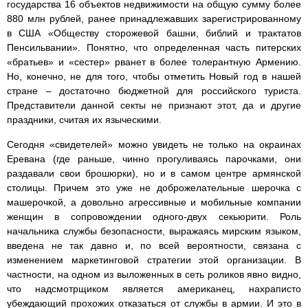
государства 16 объектов недвижимости на общую сумму более
880 млн рублей, ранее принадлежавших зарегистрированному
в США «Обществу сторожевой башни, библий и трактатов
Пенсильвании». Понятно, что определенная часть питерских
«братьев» и «сестер» рванет в более толерантную Армению.
Но, конечно, не для того, чтобы отметить Новый год в нашей
стране – достаточно бюджетной для российского туриста.
Представители данной секты не признают этот, да и другие
праздники, считая их языческими.
Сегодня «свидетелей» можно увидеть не только на окраинах
Еревана (где раньше, чинно прогуливаясь парочками, они
раздавали свои брошюрки), но и в самом центре армянской
столицы. Причем это уже не доброжелательные шерочка с
машерочкой, а довольно агрессивные и мобильные компании
женщин в сопровождении одного-двух секьюрити. Роль
начальника службы безопасности, выражаясь мирским языком,
введена не так давно и, по всей вероятности, связана с
изменением маркетинговой стратегии этой организации. В
частности, на одном из выложенных в сеть роликов явно видно,
что надсмотрщиком является американец, нахраписто
убеждающий прохожих отказаться от службы в армии. И это в