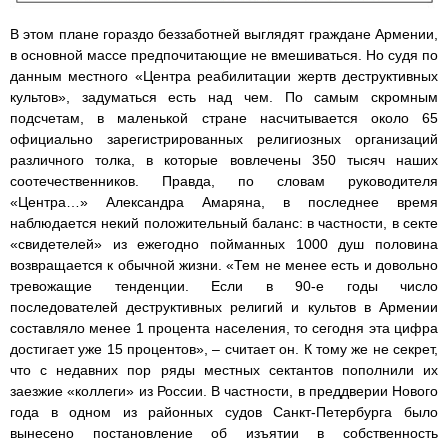
В этом плане гораздо беззаботней выглядят граждане Армении,
в основной массе предпочитающие не вмешиваться. Но судя по
данным местного «Центра реабилитации жертв деструктивных
культов», задуматься есть над чем. По самым скромным
подсчетам, в маленькой стране насчитывается около 65
официально зарегистрированных религиозных организаций
различного толка, в которые вовлечены 350 тысяч наших
соотечественников. Правда, по словам руководителя
«Центра…» Александра Амаряна, в последнее время
наблюдается некий положительный баланс: в частности, в секте
«свидетелей» из ежегодно пойманных 1000 душ половина
возвращается к обычной жизни. «Тем не менее есть и довольно
тревожащие тенденции. Если в 90-е годы число
последователей деструктивных религий и культов в Армении
составляло менее 1 процента населения, то сегодня эта цифра
достигает уже 15 процентов», – считает он. К тому же не секрет,
что с недавних пор ряды местных сектантов пополнили их
заезжие «коллеги» из России. В частности, в преддверии Нового
года в одном из районных судов Санкт-Петербурга было
вынесено постановление об изъятии в собственность