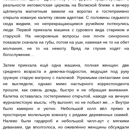
реальности иеговистская церковь на Волжской ближе к вечеру
щёлкнула магнитным замком на воротах и гостеприимно
открыла кованую калитку своим адептам. С половины седьмого
сюда жидким, но непрекращающимся ручейком потянулись
люди. Первой приехала машина с сурового вида стариком и
старухой. На нескромные вопросы они почти синхронно
показали сначала на губы, потом на уши, намекая не то на обет
молчания, не то на немоту. Вряд ли глухие ходят на
богослужение…
Затем приехала ещё одна машина, полная женщин: две
среднего возраста и девочка-подросток, ведущая под руку
грузную старую матрону с палочкой. Угрюмыми сектантами они
не выглядели, однако мимо настырного корреспондента
прошли, как сквозь дождь, быстро и не обращая внимания.
Калитка оставалась гостеприимно открытой, наводя на вечную
журналистскую мысль: «Ну выгонят, но не побьют же…» Внутри
было камерно и уютно. Небольшой холл вёл прямо в
просторную молельную комнату с рядами деревянных скамей.
Налево были гардероб и небольшой чилл-аут с мягкими
диванами, где вполголоса, но оживлённо женщины обсуждали