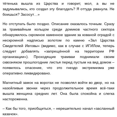
тётенька вышла из Царства и говорит, мол, а вы не
задумывались, кто создал эту благодать? Я оттуда рванула. Не
боишься? Засосут…»
Но отступать было поздно. Описание оказалось точным. Сразу
за трамвайным кольцом среди домиков частного сектора
обнаружилось скромное каменное здание за кованой оградой с
нескромной надписью золотом по камню «Зал Царства
Свидетелей Иеговы» (видимо, как в случае с ИГИЛом, теперь
следует добавлять «запрещённой на территории РФ
организации»). Проходящие трамваи поднимали своим
сквозняком прошлогодние листья перед пустым на вид домом –
появилось опасение, что это гнездо экстремизма уже
оперативно ликвидировано.
Магнитный замок на воротах не позволял войти во двор, но на
назойливые звонки через продолжительное время всё-таки
вышла женщина средних лет. Она была спокойна и слегка
настороженна.
– Как бы того, приобщиться, – нерешительно начал «засланный
казачок».