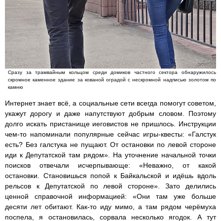
Сразу за трамвайным кольцом среди домиков частного сектора обнаружилось
скромное каменное здание за кованой оградой с нескромной надписью золотом по
камню
Интернет знает всё, а социальные сети всегда помогут советом,
укажут дорогу и даже напутствуют добрым словом. Поэтому
долго искать пристанище иеговистов не пришлось. Инструкции
чем-то напоминали популярные сейчас игры-квесты: «Галстук
есть? Без галстука не пущают. От остановки по левой стороне
иди к Депутатской там рядом». На уточнение начальной точки
поисков отвечали исчерпывающе: «Неважно, от какой
остановки. Становишься попой к Байкальской и идёшь вдоль
рельсов к Депутатской по левой стороне». Зато делились
ценной справочной информацией: «Они там уже больше
десяти лет обитают. Как-то иду мимо, а там рядом черёмуха
поспела, я остановилась, сорвала несколько ягодок. А тут