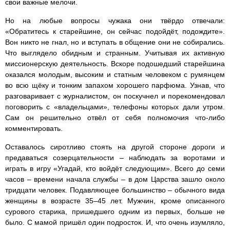
свои важные мелочи.
Но на любые вопросы чужака они твёрдо отвечали:
«Обратитесь к старейшине, он сейчас подойдёт, подождите».
Вон никто не гнал, но и вступать в общение они не собирались.
Что выглядело обидным и странным. Учитывая их активную
миссионерскую деятельность. Вскоре подошедший старейшина
оказался молодым, высоким и статным человеком с румянцем
во всю щёку и тонким запахом хорошего парфюма. Узнав, что
разговаривает с журналистом, он поскучнел и порекомендовал
поговорить с «владельцами», телефоны которых дали утром.
Сам он решительно отвёл от себя полномочия что-либо
комментировать.
Оставалось сиротливо стоять на другой стороне дороги и
предаваться созерцательности – наблюдать за воротами и
играть в игру «Угадай, кто войдёт следующим». Всего до семи
часов – времени начала службы – в дом Царства зашло около
тридцати человек. Подавляющее большинство – обычного вида
женщины в возрасте 35–45 лет. Мужчин, кроме описанного
сурового старика, пришедшего одним из первых, больше не
было. С мамой пришёл один подросток. И, что очень изумляло,