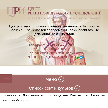
Центр создан по благословению Святейшего Патриарха
Алексия II,
занимается проблемами новых религиозных
движений, сект и культов
Тел./факс: +7-495-646-71-47
E-mail:
iriney@iriney.ru
Тел. для связи и приёма информации
8-916-005-7397 (10:00-20:00, пн-пт)
Меню
Cписок сект и культов
Главная
»
Долгожители
»
«Свидетели Иеговы»
»
В поисках
запретной веры