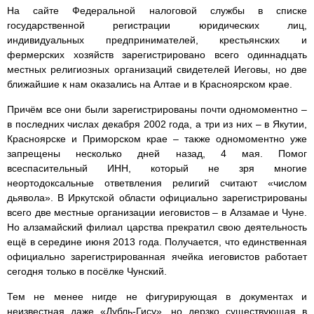
На сайте Федеральной налоговой службы в списке
государственной регистрации юридических лиц,
индивидуальных предпринимателей, крестьянских и
фермерских хозяйств зарегистрировано всего одиннадцать
местных религиозных организаций свидетелей Иеговы, но две
ближайшие к нам оказались на Алтае и в Красноярском крае.
Причём все они были зарегистрированы почти одномоментно –
в последних числах декабря 2002 года, а три из них – в Якутии,
Красноярске и Приморском крае – также одномоментно уже
запрещены несколько дней назад, 4 мая. Помог
всеспасительный ИНН, который не зря многие
неортодоксальные ответвления религий считают «числом
дьявола». В Иркутской области официально зарегистрированы
всего две местные организации иеговистов – в Алзамае и Чуне.
Но алзамайский филиал царства прекратил свою деятельность
ещё в середине июня 2013 года. Получается, что единственная
официально зарегистрированная ячейка иеговистов работает
сегодня только в посёлке Чунский.
Тем не менее нигде не фигурирующая в документах и
неизвестная даже «Дубль-Гису», но дерзко существующая в