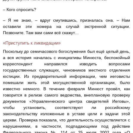
– Кого спросить?
– Я не знаю, – вдруг смутившись, призналась она. – Нам
оставили эти номера на случай экстренной ситуации.
Позвоните. Там вам сами всё скажут…
«Приступить к ликвидации»
Поскольку до семичасового богослужения был ещё целый день,
а вся история началась с инициативы Минюста, беспокойный
корреспондент направился изводить вопросами
государственных служащих, чиновников местного отделения
юстиции. Из предварительной информации, чем иеговисты
помешали жить этой могущественной организации, было
известно немного. В течение февраля Минюст провёл, как
говорится в релизе самого ведомства, внеплановую проверку
документов «Управленческого центра cвидетелей Иеговы»,
чтобы установить, соответствуют ли российскому
законодательству изложенные в уставе цели и задачи этой
церкви. Проверка показала, что деятельность осуществляется с
нарушениями, в частности, подпадающими под действие
Федерального закона № 114 от 25 июля 2002 года «О