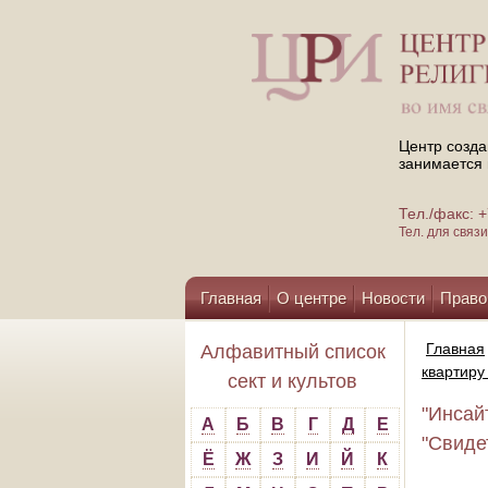
Центр созда
занимается 
Тел./факс:
Тел. для свя
Главная
О центре
Новости
Право
Помощь центру
Главная
Алфавитный список
квартиру
сект и культов
"Инсай
А
Б
В
Г
Д
Е
"Свиде
Ё
Ж
З
И
Й
К