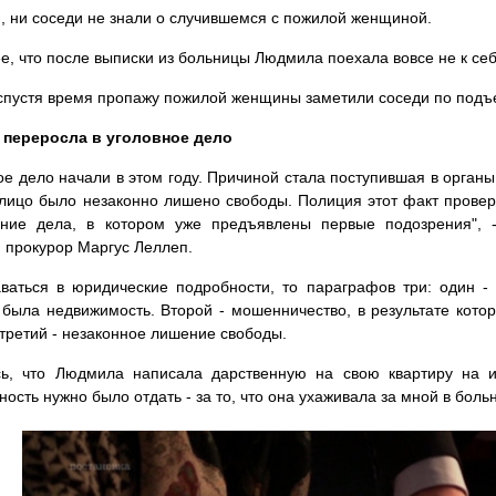
, ни соседи не знали о случившемся с пожилой женщиной.
е, что после выписки из больницы Людмила поехала вовсе не к себ
спустя время пропажу пожилой женщины заметили соседи по подъе
 переросла в уголовное дело
ое дело начали в этом году. Причиной стала поступившая в орга
 лицо было незаконно лишено свободы. Полиция этот факт прове
ение дела, в котором уже предъявлены первые подозрения", 
 прокурор Маргус Леллеп.
ваться в юридические подробности, то параграфов три: один 
 была недвижимость. Второй - мошенничество, в результате котор
 третий - незаконное лишение свободы.
сь, что Людмила написала дарственную на свою квартиру на 
ность нужно было отдать - за то, что она ухаживала за мной в боль