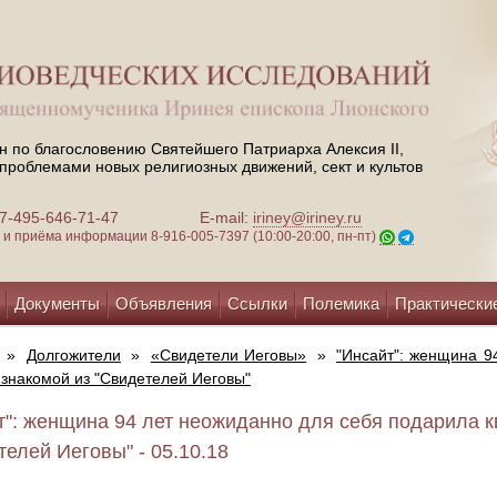
н по благословению Святейшего Патриарха Алексия II,
проблемами новых религиозных движений, сект и культов
 +7-495-646-71-47
E-mail:
iriney@iriney.ru
зи и приёма информации
8-916-005-7397 (10:00-20:00, пн-пт)
Документы
Объявления
Ссылки
Полемика
Практически
»
Долгожители
»
«Свидетели Иеговы»
»
"Инсайт": женщина 9
 знакомой из "Свидетелей Иеговы"
т": женщина 94 лет неожиданно для себя подарила к
телей Иеговы" - 05.10.18