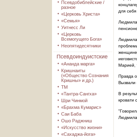
Псевдобиблейские /
концлаге
разное
для себя
«Церковь Христа»
«Семья»
Людмила
Уитнесс Ли
пенсионе
«Церковь
Всемогущего Бога»
Людмила
Неопятидесятники
проблем
женщине 
Псевдоиндуистские
иеговист
«Ананда марга»
Марией, 
Кришнаиты
(«Общество Сознания
Правда о
Кришны» и др.)
Вызвали
ТМ
«Тантра-Сангха»
В резуль
кровати 
Шри Чинмой
«Брахма Кумарис»
"Говорил
Саи Баба
Людмила,
Ошо Раджниш
«Искусство жизни»
«Сахаджа-йога»