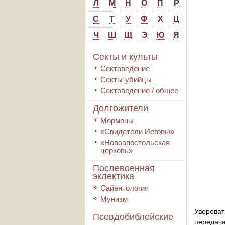
Л
М
Н
О
П
Р
С
Т
У
Ф
Х
Ц
Ч
Ш
Щ
Э
Ю
Я
Секты и культы
Сектоведение
Секты-убийцы
Сектоведение / общее
Долгожители
Мормоны
«Свидетели Иеговы»
«Новоапостольская
церковь»
Послевоенная
эклектика
Сайентология
Мунизм
Увероват
Псевдобиблейские
передач