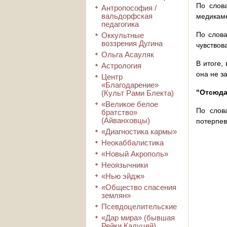
По слова
Антропософия /
вальдорфская
медикаме
педагогика
По слова
Оккультные
воззрения Дугина
чувствов
Ольга Асауляк
В итоге,
Астрология
она не з
Центр
«Благодарение»
"Отсюда 
(Культ Рами Блекта)
«Великое белое
По слов
братство»
(Айванховцы)
потерпев
«Диагностика кармы»
Неокаббалистика
«Новый Акрополь»
Неоязычники
«Нью эйдж»
«Общество спасения
землян»
Псевдоцелительские
«Дар мира» (бывшая
Рейки Кадуцей)