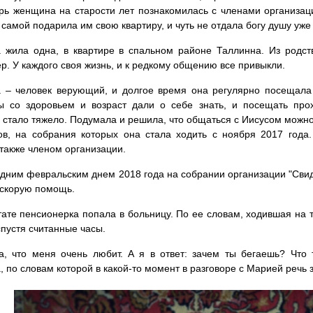
рь женщина на старости лет познакомилась с членами организац
 самой подарила им свою квартиру, и чуть не отдала богу душу уже
 жила одна, в квартире в спальном районе Таллинна. Из родст
р. У каждого своя жизнь, и к редкому общению все привыкли.
 – человек верующий, и долгое время она регулярно посещала 
ы со здоровьем и возраст дали о себе знать, и посещать пр
стало тяжело. Подумала и решила, что общаться с Иисусом можн
ов, на собрания которых она стала ходить с ноября 2017 года
также членом организации.
дним февральским днем 2018 года на собрании организации "Сви
 скорую помощь.
тате пенсионерка попала в больницу. По ее словам, ходившая на 
спустя считанные часы.
а, что меня очень любит. А я в ответ: зачем ты бегаешь? Что 
 по словам которой в какой-то момент в разговоре с Марией речь з