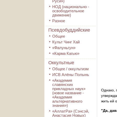
Руси»)
НОД (национально -
освободительное
движение)
Разное
Псевдобуддийские
Общее
Культ Чинг Хай
«Фалуньгун»
«Карма Кагью»
Оккультные
Общее / оккультизм
ИСВ Алёны Полынь
«Академия
славянских
прикладных наук»
Однако, 
(новое название -
утвержда
«Академия
альтернативного
жить ей 
знания»)
"Да, дав
«АллатРа» (Сэнсэй,
Анастасия Новых)