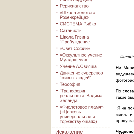
Рерихианство
«Школа золотого
Розенкрейца»
СИСТЕМА Рябко
Сатанисты
Школа Гивина
"Пробуждение"
«Свет Софии»
«Оккультное учение
Инсайт
Мулдашева»
Учение А.Свияша
Ни Мари
Движение суверенов
ведущеес
"живых людей"
фотогра
Теософия
"Трансферинг
По слова
реальности" Вадима
такие бы
Зеланда
«Фиолетовое пламя»
"Я не по
(«Церковь
меня, и
универсальная и
пропуска
торжествующая»)
Искажение
Чудесно