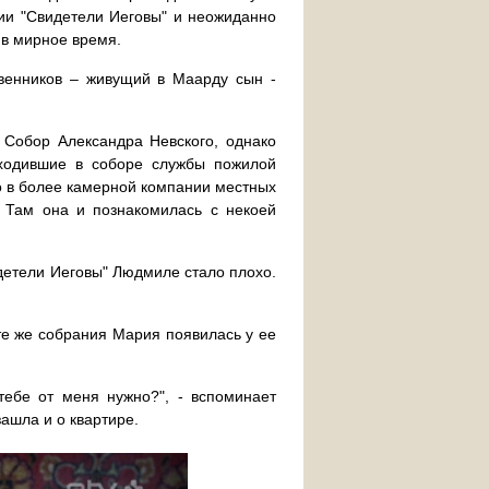
ии "Свидетели Иеговы" и неожиданно
 в мирное время.
венников – живущий в Маарду сын -
Собор Александра Невского, однако
оходившие в соборе службы пожилой
о в более камерной компании местных
. Там она и познакомилась с некоей
детели Иеговы" Людмиле стало плохо.
те же собрания Мария появилась у ее
тебе от меня нужно?", - вспоминает
ашла и о квартире.