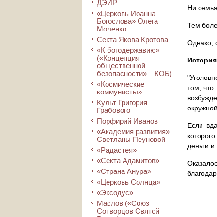
ДЭИР
Ни семья
«Церковь Иоанна
Богослова» Олега
Тем боле
Моленко
Секта Якова Кротова
Однако, 
«К богодержавию»
(«Концепция
История
общественной
безопасности» – КОБ)
"Уголовн
«Космические
том, что
коммунисты»
возбужд
Культ Григория
окружной
Грабового
Порфирий Иванов
Если вда
«Академия развития»
которого
Светланы Пеуновой
деньги и
«Радастея»
«Секта Адамитов»
Оказало
«Страна Анура»
благодар
«Церковь Солнца»
«Эксодус»
Маслов («Союз
Сотворцов Святой