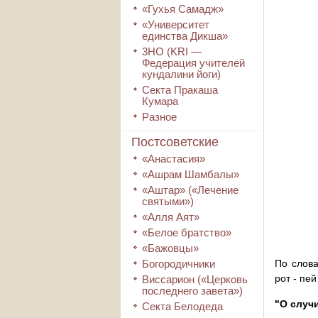
«Гухья Самадж»
«Университет
единства Дикша»
3HO (KRI ―
Федерация учителей
кундалини йоги)
Секта Пракаша
Кумара
Разное
Постсоветские
«Анастасия»
«Ашрам Шамбалы»
«Аштар» («Лечение
святыми»)
«Алля Аят»
«Белое братство»
«Бажовцы»
Богородичники
По слова
рот - пе
Виссарион («Церковь
последнего завета»)
"О случ
Секта Белодеда