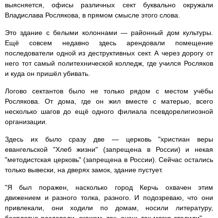
выясняется, офисы различных сект буквально окружали
Владислава Рослякова, в прямом смысле этого слова.
Это здание с белыми колоннами — районный дом культуры.
Ещё совсем недавно здесь арендовали помещение
последователи одной из деструктивных сект. А через дорогу от
него тот самый политехнической колледж, где учился Росляков
и куда он пришёл убивать.
Логово сектантов было не только рядом с местом учёбы
Рослякова. От дома, где он жил вместе с матерью, всего
несколько шагов до ещё одного филиала псевдорелигиозной
организации.
Здесь их было сразу две — церковь "христиан веры
евангельской "Хлеб жизни" (запрещена в России) и некая
"методистская церковь" (запрещена в России). Сейчас остались
только вывески, на дверях замок, здание пустует.
"Я был поражен, насколько город Керчь охвачен этим
движением и разного толка, разного. И подозреваю, что они
привлекали, они ходили по домам, носили литературу,