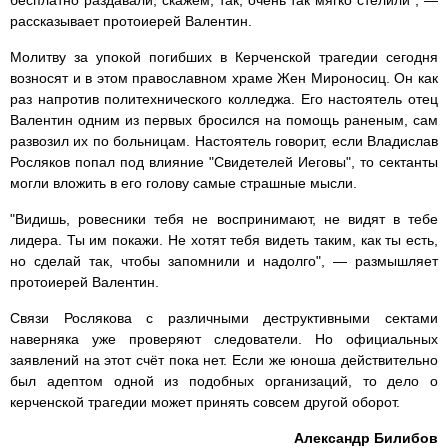
бесплатно раздавали, скажем, так, очень так мягко стелили", —
рассказывает протоиерей Валентин.
Молитву за упокой погибших в Керченской трагедии сегодня
возносят и в этом православном храме Жен Мироносиц. Он как
раз напротив политехнического колледжа. Его настоятель отец
Валентин одним из первых бросился на помощь раненым, сам
развозил их по больницам. Настоятель говорит, если Владислав
Росляков попал под влияние "Свидетелей Иеговы", то сектанты
могли вложить в его голову самые страшные мысли.
"Видишь, ровесники тебя не воспринимают, не видят в тебе
лидера. Ты им покажи. Не хотят тебя видеть таким, как ты есть,
но сделай так, чтобы запомнили и надолго", — размышляет
протоиерей Валентин.
Связи Рослякова с различными деструктивными сектами
наверняка уже проверяют следователи. Но официальных
заявлений на этот счёт пока нет. Если же юноша действительно
был адептом одной из подобных организаций, то дело о
керченской трагедии может принять совсем другой оборот.
Александр Билибов