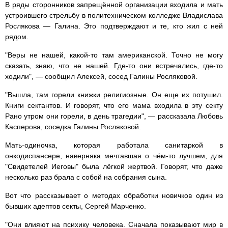
В ряды сторонников запрещённой организации входила и мать
устроившего стрельбу в политехническом колледже Владислава
Рослякова — Галина. Это подтверждают и те, кто жил с ней
рядом.
"Веры не нашей, какой-то там американской. Точно не могу
сказать, знаю, что не нашей. Где-то они встречались, где-то
ходили", — сообщил Алексей, сосед Галины Росляковой.
"Вышла, там горели книжки религиозные. Он еще их потушил.
Книги сектантов. И говорят, что его мама входила в эту секту
Рано утром они горели, в день трагедии", — рассказала Любовь
Касперова, соседка Галины Росляковой.
Мать-одиночка, которая работала санитаркой в
онкодиспансере, наверняка мечтавшая о чём-то лучшем, для
"Свидетелей Иеговы" была лёгкой жертвой. Говорят, что даже
несколько раз брала с собой на собрания сына.
Вот что рассказывает о методах обработки новичков один из
бывших адептов секты, Сергей Марченко.
"Они влияют на психику человека. Сначала показывают мир в