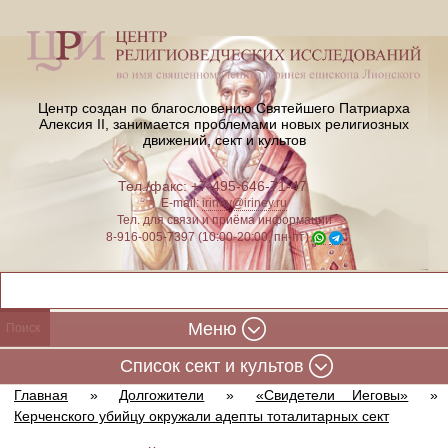
Центр создан по благословению Святейшего Патриарха
Алексия II,
занимается проблемами новых религиозных
движений, сект и культов
Тел./факс: +7-495-646-71-47
E-mail:
iriney@iriney.ru
Тел. для связи и приёма информации
8-916-005-7397 (10:00-20:00, пн-пт)
Меню
Cписок сект и культов
Главная
»
Долгожители
»
«Свидетели Иеговы»
»
Керченского убийцу окружали адепты тоталитарных сект