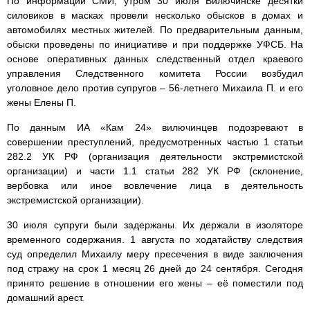
По информации СМИ, утром 30 июля Вилючинске десятки
силовиков в масках провели несколько обысков в домах и
автомобилях местных жителей. По предварительным данным,
обыски проведены по инициативе и при поддержке УФСБ. На
основе оперативных данных следственный отдел краевого
управления Следственного комитета России возбудил
уголовное дело против супругов – 56-летнего Михаила П. и его
жены Елены П.
По данным ИА «Кам 24» вилючинцев подозревают в
совершении преступлений, предусмотренных частью 1 статьи
282.2 УК РФ (организация деятельности экстремистской
организации) и части 1.1 статьи 282 УК РФ (склонение,
вербовка или иное вовлечение лица в деятельность
экстремистской организации).
30 июля супруги были задержаны. Их держали в изоляторе
временного содержания. 1 августа по ходатайству следствия
суд определил Михаилу меру пресечения в виде заключения
под стражу на срок 1 месяц 26 дней до 24 сентября. Сегодня
принято решение в отношении его жены – её поместили под
домашний арест.