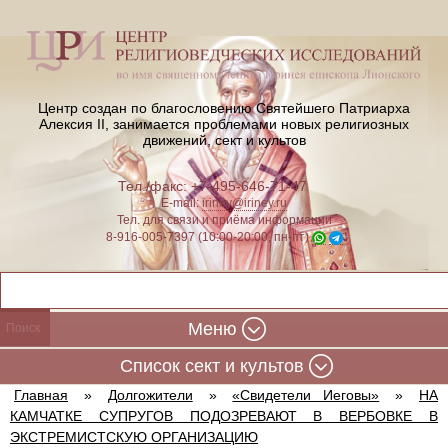
Центр создан по благословению Святейшего Патриарха
Алексия II,
занимается проблемами новых религиозных
движений, сект и культов
Тел./факс: +7-495-646-71-47
E-mail:
iriney@iriney.ru
Тел. для связи и приёма информации
8-916-005-7397 (10:00-20:00, пн-пт)
Меню
Cписок сект и культов
Главная
»
Долгожители
»
«Свидетели Иеговы»
»
НА
КАМЧАТКЕ СУПРУГОВ ПОДОЗРЕВАЮТ В ВЕРБОВКЕ В
ЭКСТРЕМИСТСКУЮ ОРГАНИЗАЦИЮ