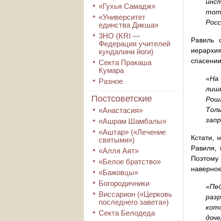
инс
«Гухья Самадж»
тот
«Университет
Росс
единства Дикша»
3HO (KRI ―
Равиль 
Федерация учителей
иерархия
кундалини йоги)
спасении
Секта Пракаша
Кумара
«На 
Разное
лиш
Постсоветские
Рош
Толь
«Анастасия»
запр
«Ашрам Шамбалы»
«Аштар» («Лечение
Кстати, 
святыми»)
Равиля, 
«Алля Аят»
Поэтому
«Белое братство»
наверное
«Бажовцы»
Богородичники
«Пе
Виссарион («Церковь
раз
последнего завета»)
кот
Секта Белодеда
доче