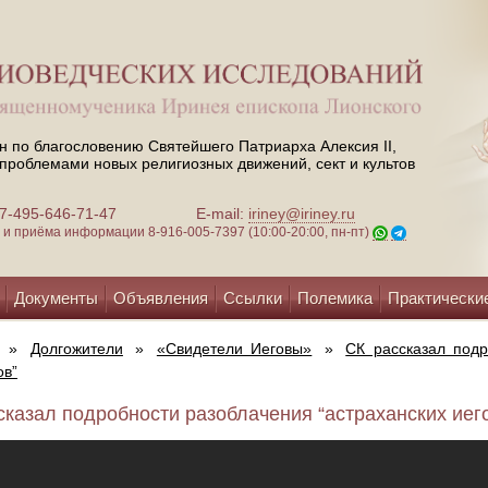
н по благословению Святейшего Патриарха Алексия II,
проблемами новых религиозных движений, сект и культов
 +7-495-646-71-47
E-mail:
iriney@iriney.ru
зи и приёма информации
8-916-005-7397 (10:00-20:00, пн-пт)
Документы
Объявления
Ссылки
Полемика
Практически
»
Долгожители
»
«Свидетели Иеговы»
»
СК рассказал подр
ов”
сказал подробности разоблачения “астраханских иего