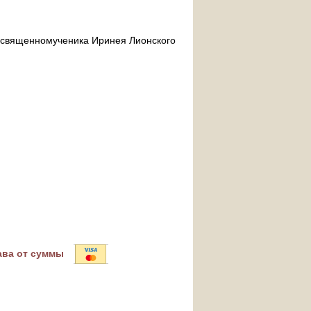
ра священномученика Иринея Лионского
ава от суммы