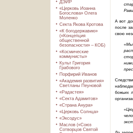
ДЭИР
стар
«Церковь Иоанна
Рави
Богослова» Олега
Моленко
А вот до
Секта Якова Кротова
после за
«К богодержавию»
свою нез
(«Концепция
общественной
«Мы
безопасности» – КОБ)
рас
«Космические
коммунисты»
стор
Культ Григория
ним
Грабового
прес
Порфирий Иванов
Следстви
«Академия развития»
Светланы Пеуновой
наблюдаю
«Радастея»
божьих л
«Секта Адамитов»
организа
«Страна Анура»
«Цю
«Церковь Солнца»
чел
«Эксодус»
экст
Маслов («Союз
Сотворцов Святой
До запре