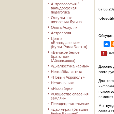
Антропософия /
вальдорфская
07.06.202
педагогика
Оккультные
lotosgtrk
воззрения Дугина
Ольга Асауляк
Астрология
Обсудить
Центр
«Благодарение»
(Культ Рами Блекта)
«Великое белое
братство»
(Айванховцы)
«Диагностика кармы»
Дорогие 
Неокаббалистика
всего ру
«Новый Акрополь»
Для того
Неоязычники
информа
«Нью эйдж»
пожертво
«Общество спасения
поможет 
землян»
Псевдоцелительские
Мы нужд
«Дар мира» (бывшая
сектам с
Рейки Кадуцей)