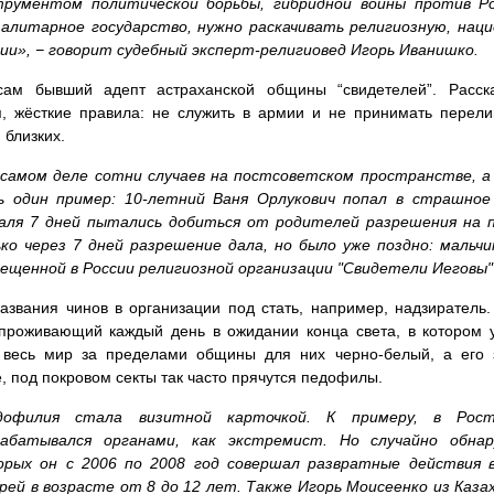
трументом политической борьбы, гибридной войны против Ро
алитарное государство, нужно раскачивать религиозную, нац
ии», − говорит судебный эксперт-религиовед Игорь Иванишко.
сам бывший адепт астраханской общины “свидетелей”. Расска
, жёсткие правила: не служить в армии и не принимать перели
 близких.
самом деле сотни случаев на постсоветском пространстве, а 
ь один пример: 10-летний Ваня Орлукович попал в страшное
аля 7 дней пытались добиться от родителей разрешения на п
ко через 7 дней разрешение дала, но было уже поздно: мальч
ещенной в России религиозной организации "Свидетели Иеговы"
названия чинов в организации под стать, например, надзирател
проживающий каждый день в ожидании конца света, в котором у
 весь мир за пределами общины для них черно-белый, а его 
, под покровом секты так часто прячутся педофилы.
дофилия стала визитной карточкой. К примеру, в Рост
рабатывался органами, как экстремист. Но случайно обна
орых он с 2006 по 2008 год совершал развратные действия 
рей в возрасте от 8 до 12 лет. Также Игорь Моисеенко из Каза