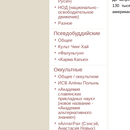
Руси»)
130 тыс
НОД (национально -
американ
освободительное
движение)
Разное
Псевдобуддийские
Общее
Культ Чинг Хай
«Фалуньгун»
«Карма Кагью»
Оккультные
Общее / оккультизм
ИСВ Алёны Полынь
«Академия
славянских
прикладных наук»
(новое название -
«Академия
альтернативного
знания»)
«АллатРа» (Сэнсэй,
Анастасия Новых)