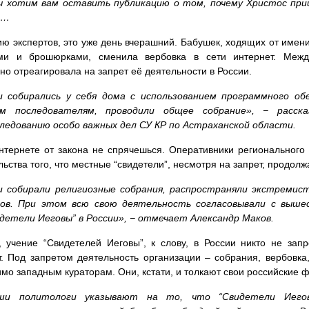
 хотим вам оставить публикацию о том, почему Христос пришё
ь…
ю экспертов, это уже день вчерашний. Бабушек, ходящих от имени
ми и брошюрками, сменила вербовка в сети интернет. Межд
но отреагировала на запрет её деятельности в России.
и собирались у себя дома с использованием программного об
им последователям, проводили общее собрание», − расск
ледованию особо важных дел СУ КР по Астраханской области.
нтернете от закона не спрячешься. Оперативники региональног
льства того, что местные “свидетели”, несмотря на запрет, продол
и собирали религиозные собрания, распространяли экстремис
нов. При этом всю свою деятельность согласовывали с выше
детели Иеговы” в России», − отмечает Александр Маков.
, учение “Свидетелей Иеговы”, к слову, в России никто не зап
. Под запретом деятельность организации – собрания, вербовка
мо западным кураторам. Они, кстати, и толкают свои российские 
ши политологи указывают на то, что “Свидетели Иего