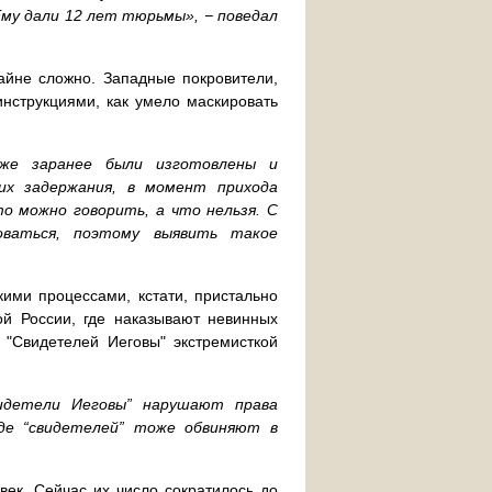
Ему дали 12 лет тюрьмы», − поведал
айне сложно. Западные покровители,
нструкциями, как умело маскировать
же заранее были изготовлены и
их задержания, в момент прихода
то можно говорить, а что нельзя. С
оваться, поэтому выявить такое
кими процессами, кстати, пристально
ой России, где наказывают невинных
 "Свидетелей Иеговы" экстремисткой
видетели Иеговы” нарушают права
где “свидетелей” тоже обвиняют в
век. Сейчас их число сократилось до