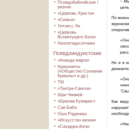
− Мы
Псевдобиблейские /
разное
цел
«Церковь Христа»
По мнени
«Семья»
журнала
Уитнесс Ли
оператив
«Церковь
Всемогущего Бога»
«Он
Неопятидесятники
сво
расс
Псевдоиндуистские
«Ананда марга»
Но и в и
Кришнаиты
доказате
(«Общество Сознания
Кришны» и др.)
«Он
ТМ
чле
«Тантра-Сангха»
“Сви
Шри Чинмой
«Брахма Кумарис»
Как веру
Саи Баба
нарушает
Ошо Раджниш
необходи
«Искусство жизни»
«На
«Сахаджа-йога»