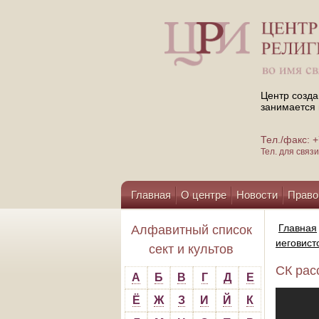
Центр созда
занимается 
Тел./факс:
Тел. для свя
Главная
О центре
Новости
Право
Помощь центру
Главная
Алфавитный список
иеговист
сект и культов
СК рас
А
Б
В
Г
Д
Е
Ё
Ж
З
И
Й
К