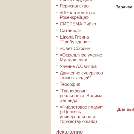
Рерихианство
Заранее 
«Школа золотого
Розенкрейца»
СИСТЕМА Рябко
Сатанисты
Школа Гивина
"Пробуждение"
«Свет Софии»
«Оккультное учение
Мулдашева»
Учение А.Свияша
Движение суверенов
"живых людей"
Теософия
"Трансферинг
реальности" Вадима
Зеланда
«Фиолетовое пламя»
Для выб
(«Церковь
универсальная и
торжествующая»)
Искажение