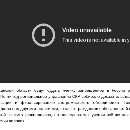
ханской области будут судить ячейку запрещённой в России р
 Почти год региональное управление СКР собирало доказательства
изации и финансированию экстремистского объединения. Та
дство над другими религиями, отказ от гражданских обязанностей
лей" весьма красноречива, но последователи учения всё же нах
сячи человек.