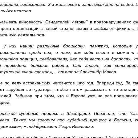
ейшины, изнасиловал 2-х мальчиков и записывал это на видео. 
ль Асемгалиев.
казывать виновность “Свидетелей Иеговы” в правонарушениях кр
прета организации в нашей стране, активно снабжают филиалы и
аконную деятельность.
 у них нашли различные брошюрки, памятки, которые у
пространены среди них, о том, как себя вести в момент 
онников полиции, следователя, как себя вести на допросах, ч
и проведена большая работа. Они знают, как конспирир
тупление очень сложно», − отметил Александр Маков.
е по делу астраханских иеговистов шло год. Впереди суд. За та
т зарубежные кураторы, чтобы потом рассказать о тоталитарн
юдей. Забывая при этом, что и Европа уже не раз признавала
цией.
рихский судебный процесс в Швейцарии. Признали, что “С
овека. Также мы говорим про судебный процесс в Бельгии, 
ремизме», − подчёркивает Игорь Иванишко.
та российская община "свидетелей" насчитывала 175 тысяч чело