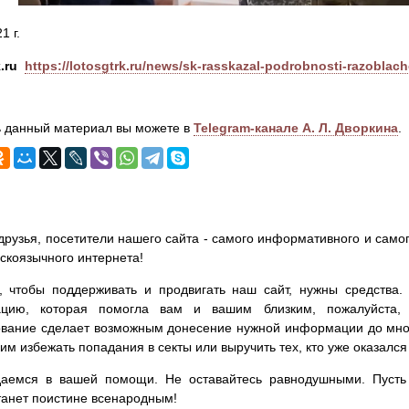
1 г.
.ru
https://lotosgtrk.ru/news/sk-rasskazal-podrobnosti-razoblac
 данный материал вы можете в
Telegram-канале А. Л. Дворкина
.
друзья, посетители нашего сайта - самого информативного и самог
сскоязычного интернета!
, чтобы поддерживать и продвигать наш сайт, нужны средства
цию, которая помогла вам и вашим близким, пожалуйста,
вание сделает возможным донесение нужной информации до мног
им избежать попадания в секты или выручить тех, кто уже оказался
аемся в вашей помощи. Не оставайтесь равнодушными. Пусть 
танет поистине всенародным!