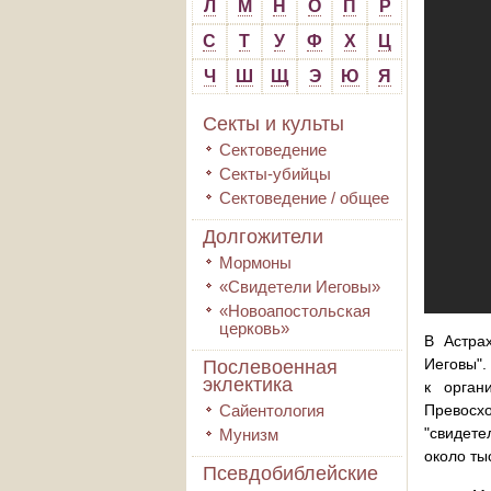
Л
М
Н
О
П
Р
С
Т
У
Ф
Х
Ц
Ч
Ш
Щ
Э
Ю
Я
Секты и культы
Сектоведение
Секты-убийцы
Сектоведение / общее
Долгожители
Мормоны
«Свидетели Иеговы»
«Новоапостольская
церковь»
В Астра
Иеговы".
Послевоенная
эклектика
к орган
Сайентология
Превосхо
"свидете
Мунизм
около ты
Псевдобиблейские