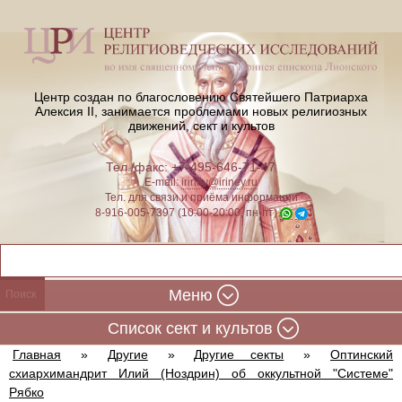
Центр создан по благословению Святейшего Патриарха
Алексия II,
занимается проблемами новых религиозных
движений, сект и культов
Тел./факс: +7-495-646-71-47
E-mail:
iriney@iriney.ru
Тел. для связи и приёма информации
8-916-005-7397 (10:00-20:00, пн-пт)
Меню
Cписок сект и культов
Главная
»
Другие
»
Другие секты
»
Оптинский
схиархимандрит Илий (Ноздрин) об оккультной "Системе"
Рябко