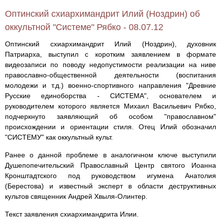
Оптинский схиархимандрит Илий (Ноздрин) об
оккультной "Системе" Рябко - 08.07.12
Оптинский схиархимандрит Илий (Ноздрин), духовник
Патриарха, выступил с коротким заявлением в формате
видеозаписи по поводу недопустимости реализации на ниве
православно-общественной деятельности (воспитания
молодежи и т.д.) военно-спортивного направления "Древние
Русские единоборства - СИСТЕМА", основателем и
руководителем которого является Михаил Васильевич Рябко,
подчеркнуто заявляющий об особом "православном"
происхождении и ориентации стиля. Отец Илий обозначил
"СИСТЕМУ" как оккультный культ.
Ранее о данной проблеме в аналогичном ключе выступили
Душепопечительский Православный Центр святого Иоанна
Кронштадтского под руководством игумена Анатолия
(Берестова) и известный эксперт в области деструктивных
культов священник Андрей Хвыля-Олинтер.
Текст заявления схиархимандрита Илии.