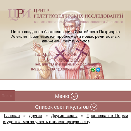
Центр создан по благословению Святейшего Патриарха
Алексия II,
занимается проблемами новых религиозных
движений, сект и культов
Тел./факс: +7-495-646-71-47
E-mail:
iriney@iriney.ru
Тел. для связи и приёма информации
8-916-005-7397 (10:00-20:00, пн-пт)
Меню
Cписок сект и культов
Главная
»
Другие
»
Другие секты
»
Пропавшая в Перми
студентка могла уехать в красноярскую секту