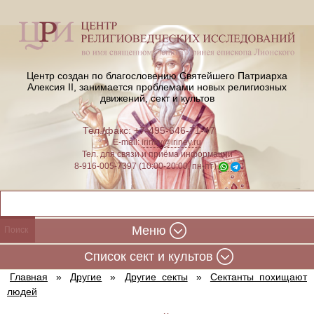
Центр создан по благословению Святейшего Патриарха
Алексия II,
занимается проблемами новых религиозных
движений, сект и культов
Тел./факс: +7-495-646-71-47
E-mail:
iriney@iriney.ru
Тел. для связи и приёма информации
8-916-005-7397 (10:00-20:00, пн-пт)
Меню
Cписок сект и культов
Главная
»
Другие
»
Другие секты
»
Сектанты похищают
людей