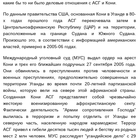
какие бы то ни было деловые отношения с АСГ и Кони.
По данным правительства США, основанная Кони в Уганде в 80-
х годах прошлого года АСГ перекочевала затем в
Центральноафриканскую Республику (ЦАР) и на территории,
расположенные на границе Судана и Южного Судана.
Произошло это, в соответствии с информацией американских
властей, примерно в 2005-06 годах.
Международный уголовный суд (МУС) выдал ордер на арест
Кони и трех его ближайших подручных 27 сентября 2005 года.
Они обвинялись в преступлениях против человечности и
военных преступлениях, предположительно совершенных на
территории Уганды во время почти 20-летней партизанской
войны, которую вели на севере этой африканской страны.
Созданная Кони АСГ представляет собой чрезвычайно
жестокую военизированную афрохристианскую секту.
Фактически деятельность "Армии сопротивления Господа"
вылилась в терроризм и попытку отделить от Уганды ее
северную часть, населенную народом карамоджонг. Террор
АСГ привел к гибели десятков тысяч людей и бегству из родных
мест 2 млн человек. МУС расследует "угандийское дело" с 29