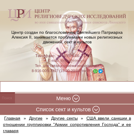
Центр создан по благословению Святейшего Патриарха
Алексия II,
занимается проблемами новых религиозных
движений, сект и культов
Тел./факс: +7-495-646-71-47
E-mail:
iriney@iriney.ru
Тел. для связи и приёма информации
8-916-005-7397 (10:00-20:00, пн-пт)
Меню
Cписок сект и культов
Главная
»
Другие
»
Другие секты
»
США ввели санкции в
отношении группировки "Армии сопротивления Господа" и ее
главаря