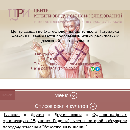
Центр создан по благословению Святейшего Патриарха
Алексия II,
занимается проблемами новых религиозных
движений, сект и культов
Тел./факс: +7-495-646-71-47
E-mail:
iriney@iriney.ru
Тел. для связи и приёма информации
8-916-005-7397 (10:00-20:00, пн-пт)
Меню
Cписок сект и культов
Главная
»
Другие
»
Другие секты
»
Суд оштрафовал
организацию "Единство Родины", члены которой обсуждали
передачу землянам "божественных знаний"