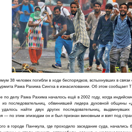
имум 38 человек погибли в ходе беспорядков, вспыхнувших в связи
урмита Рама Рахима Сингха в изнасиловании. Об этом сообщает Th
е по делу Рама Рахима началось ещё в 2002 году, когда индийск
й из последовательниц, обвинившей лидера духовной общины «
 удалось найти двух других последовательниц, выдвинувши
я — по этим эпизодам он и был признан виновным и взят под стра
ого в городе Панчкула, где проходило заседание суда, начались