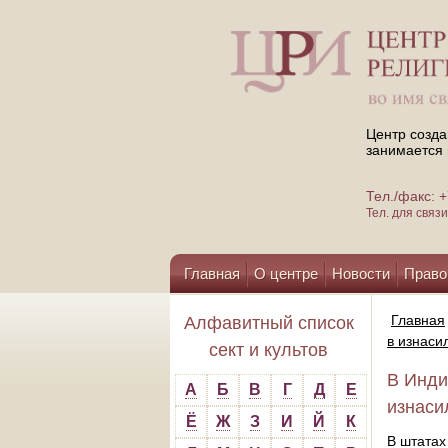
Центр созда
занимается 
Тел./факс:
Тел. для свя
Главная
О центре
Новости
Право
Помощь центру
Главная
Алфавитный список
в изнаси
сект и культов
В Инди
А
Б
В
Г
Д
Е
изнаси
Ё
Ж
З
И
Й
К
В штатах