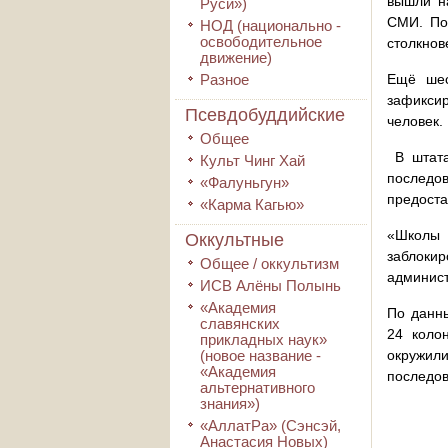
вышли на
Руси»)
СМИ. По
НОД (национально -
освободительное
столкнов
движение)
Разное
Ещё шес
зафикси
Псевдобуддийские
человек.
Общее
В штата
Культ Чинг Хай
последо
«Фалуньгун»
предоста
«Карма Кагью»
«Школы 
Оккультные
заблокир
Общее / оккультизм
админист
ИСВ Алёны Полынь
«Академия
По данны
славянских
24 коло
прикладных наук»
(новое название -
окружи
«Академия
последов
альтернативного
знания»)
«АллатРа» (Сэнсэй,
Анастасия Новых)