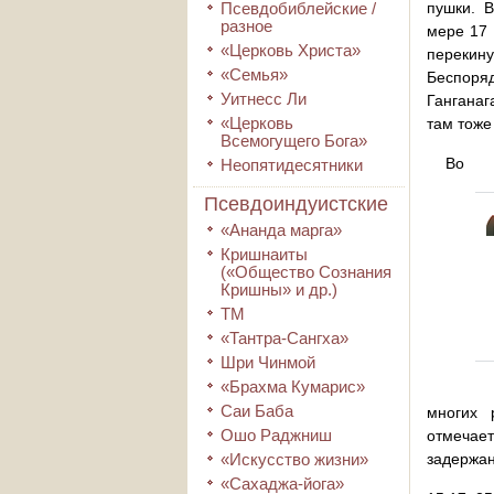
Псевдобиблейские /
пушки. 
разное
мере 17 
«Церковь Христа»
переки
«Семья»
Беспоря
Уитнесс Ли
Ганганаг
«Церковь
там тоже
Всемогущего Бога»
Во
Неопятидесятники
Псевдоиндуистские
«Ананда марга»
Кришнаиты
(«Общество Сознания
Кришны» и др.)
ТМ
«Тантра-Сангха»
Шри Чинмой
«Брахма Кумарис»
Саи Баба
многих 
Ошо Раджниш
отмечает
«Искусство жизни»
задержан
«Сахаджа-йога»