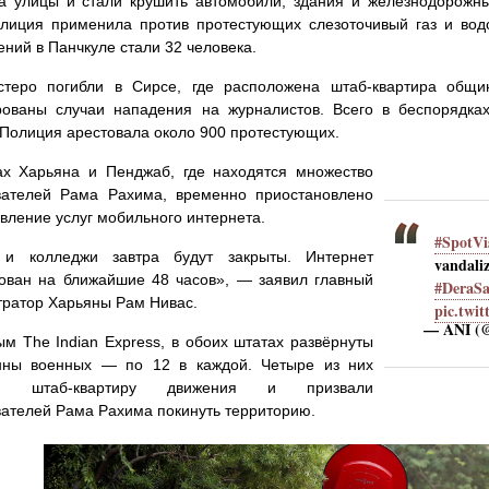
 улицы и стали крушить автомобили, здания и железнодорожны
лиция применила против протестующих слезоточивый газ и во
ений в Панчкуле стали 32 человека.
теро погибли в Сирсе, где расположена штаб-квартира общ
рованы случаи нападения на журналистов. Всего в беспорядк
 Полиция арестовала около 900 протестующих.
х Харьяна и Пенджаб, где находятся множество
вателей Рама Рахима, временно приостановлено
вление услуг мобильного интернета.
#SpotVi
и колледжи завтра будут закрыты. Интернет
vanda
ован на ближайшие 48 часов», — заявил главный
#DeraS
ратор Харьяны Рам Нивас.
pic.twi
— ANI (
м The Indian Express, в обоих штатах развёрнуты
нны военных — по 12 в каждой. Четыре из них
ли штаб-квартиру движения и призвали
ателей Рама Рахима покинуть территорию.