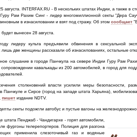
25 августа. INTERFAX.RU - В нескольких штатах Индии, а также в с
к Гуру Рам Рахим Синг - лидер многомиллионной секты "Дера Сау
виновным в изнасиловании и взят под стражу. Об этом
сообщает
"Б
 будет вынесен 28 августа.
году лидеру культа предъявили обвинения в сексуальной экс
 лишь две женщины рассказали об изнасилованиях, остальные отка
ное слушание в городе Панчкула на севере Индии Гуру Рам Рахи
 сопровождении кавалькады из 200 автомобилей, в город для подд
едователей.
сечения столкновений власти усилили меры безопасности, разм
в Панчкуле и Сирсе (город на западе штата Харьяна), мобилизов
,
пишет
издание NDTV.
депты секты подожгли автобус и пустые вагоны на железнодорожно
е штата Пенджаб - Чандигархе - горят автомобили,
сле фургоны телерепортеров. Полиция для разгона
ующих применила слезоточивый газ и водяные