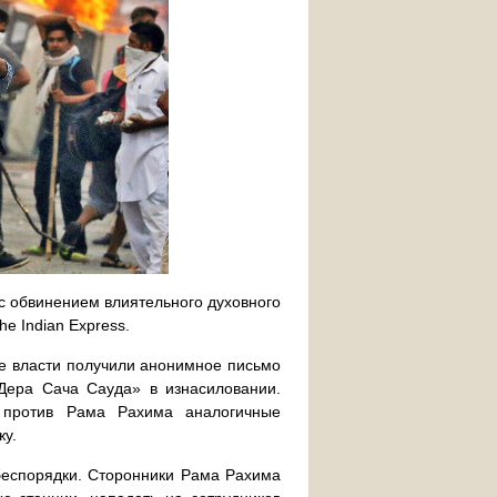
 с обвинением влиятельного духовного
e Indian Express.
ие власти получили анонимное письмо
Дера Сача Сауда» в изнасиловании.
х против Рама Рахима аналогичные
жу.
 беспорядки. Сторонники Рама Рахима