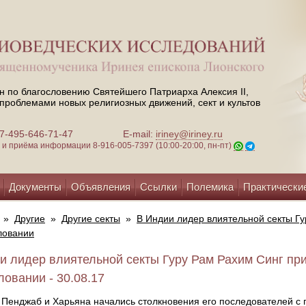
н по благословению Святейшего Патриарха Алексия II,
проблемами новых религиозных движений, сект и культов
 +7-495-646-71-47
E-mail:
iriney@iriney.ru
зи и приёма информации
8-916-005-7397 (10:00-20:00, пн-пт)
Документы
Объявления
Ссылки
Полемика
Практически
»
Другие
»
Другие секты
»
В Индии лидер влиятельной секты Г
ловании
и лидер влиятельной секты Гуру Рам Рахим Синг пр
ловании - 30.08.17
 Пенджаб и Харьяна начались столкновения его последователей с