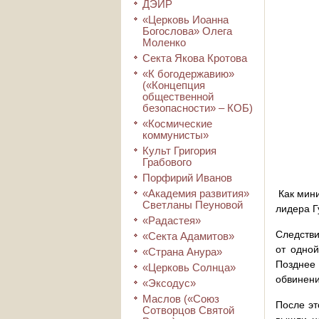
ДЭИР
«Церковь Иоанна
Богослова» Олега
Моленко
Секта Якова Кротова
«К богодержавию»
(«Концепция
общественной
безопасности» – КОБ)
«Космические
коммунисты»
Культ Григория
Грабового
Порфирий Иванов
«Академия развития»
Как мин
Светланы Пеуновой
лидера Г
«Радастея»
Следстви
«Секта Адамитов»
от одно
«Страна Анура»
Позднее
«Церковь Солнца»
обвинени
«Эксодус»
Маслов («Союз
После эт
Сотворцов Святой