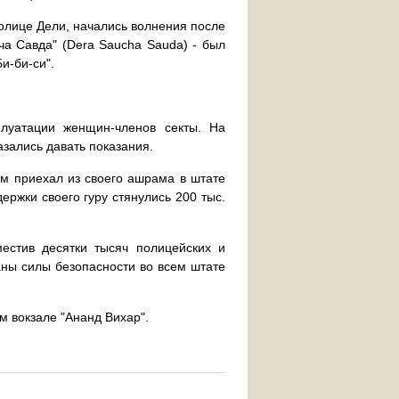
толице Дели, начались волнения после
ча Савда" (Dera Saucha Sauda) - был
и-би-си".
плуатации женщин-членов секты. На
зались давать показания.
м приехал из своего ашрама в штате
ержки своего гуру стянулись 200 тыс.
естив десятки тысяч полицейских и
аны силы безопасности во всем штате
м вокзале "Ананд Вихар".