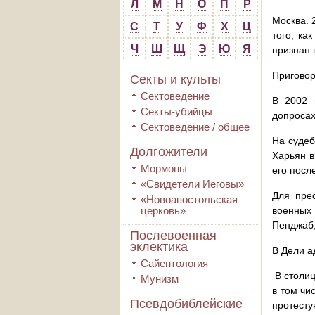
Л
М
Н
О
П
Р
Москва. 
С
Т
У
Ф
Х
Ц
того, ка
Ч
Ш
Щ
Э
Ю
Я
признан 
Приговор
Секты и культы
Сектоведение
В 2002 
Секты-убийцы
допросах
Сектоведение / общее
На судеб
Долгожители
Харьян в
Мормоны
его посл
«Свидетели Иеговы»
Для пре
«Новоапостольская
церковь»
военных 
Пенджаб
Послевоенная
эклектика
В Дели а
Сайентология
В столиц
Мунизм
в том чи
Псевдобиблейские
протест