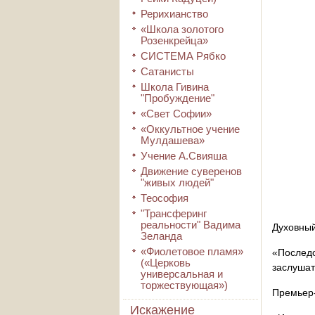
Рерихианство
«Школа золотого
Розенкрейца»
СИСТЕМА Рябко
Сатанисты
Школа Гивина
"Пробуждение"
«Свет Софии»
«Оккультное учение
Мулдашева»
Учение А.Свияша
Движение суверенов
"живых людей"
Теософия
"Трансферинг
реальности" Вадима
Духовный
Зеланда
«Фиолетовое пламя»
«Послед
(«Церковь
заслушат
универсальная и
торжествующая»)
Премьер-
Искажение