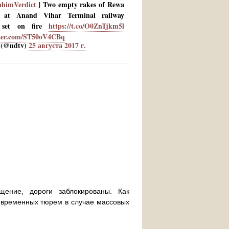
himVerdict
| Two empty rakes of Rewa
s at Anand Vihar Terminal railway
n set on fire
https://t.co/O0ZnTjkm5l
tter.com/ST50oV4CBq
(@ndtv)
25 августа 2017 г.
ение, дороги заблокированы. Как
е временных тюрем в случае массовых