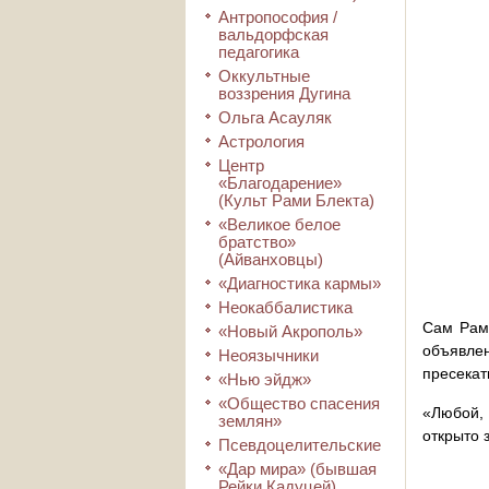
Антропософия /
вальдорфская
педагогика
Оккультные
воззрения Дугина
Ольга Асауляк
Астрология
Центр
«Благодарение»
(Культ Рами Блекта)
«Великое белое
братство»
(Айванховцы)
«Диагностика кармы»
Неокаббалистика
Сам Рам 
«Новый Акрополь»
объявле
Неоязычники
пресекат
«Нью эйдж»
«Общество спасения
«Любой, 
землян»
открыто 
Псевдоцелительские
«Дар мира» (бывшая
Рейки Кадуцей)