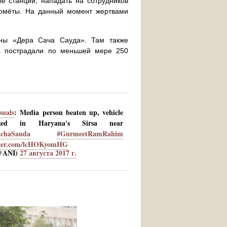
е станции, нападать на сотрудников
домёты. На данный момент жертвами
ины «Дера Сача Сауда». Там также
ах пострадали по меньшей мере 250
suals
: Media person beaten up, vehicle
lized in Haryana's Sirsa near
achaSauda
#GurmeetRamRahim
tter.com/lcHOKyomHG
@ANI)
27 августа 2017 г.