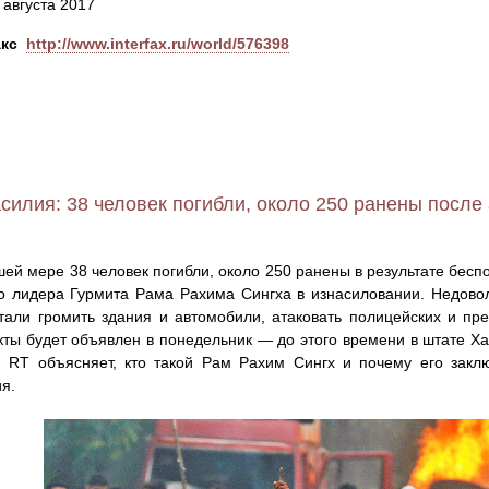
 августа 2017
кс
http://www.interfax.ru/world/576398
асилия: 38 человек погибли, около 250 ранены после
ей мере 38 человек погибли, около 250 ранены в результате бесп
о лидера Гурмита Рама Рахима Сингха в изнасиловании. Недов
тали громить здания и автомобили, атаковать полицейских и пр
кты будет объявлен в понедельник — до этого времени в штате Х
. RT объясняет, кто такой Рам Рахим Сингх и почему его закл
я.