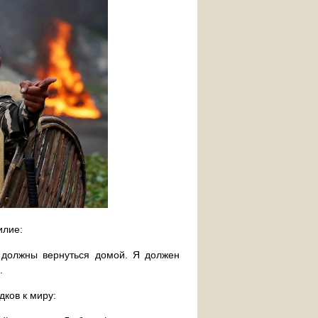
илие:
 должны вернуться домой. Я должен
.
ков к миру: