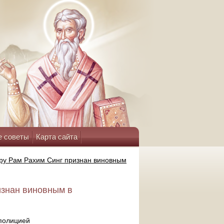
е советы
Карта сайта
уру Рам Рахим Синг признан виновным
изнан виновным в
 полицией