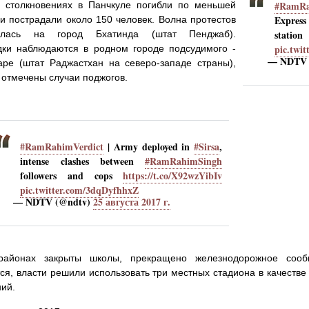
#RamRa
В столкновениях в Панчкуле погибли по меньшей
Expres
и пострадали около 150 человек. Волна протестов
statio
нулась на город Бхатинда (штат Пенджаб).
pic.twi
дки наблюдаются в родном городе подсудимого -
— NDTV 
аре (штат Раджастхан на северо-западе страны),
 отмечены случаи поджогов.
#RamRahimVerdict
| Army deployed in
#Sirsa
,
intense clashes between
#RamRahimSingh
followers and cops
https://t.co/X92wzYibIv
pic.twitter.com/3dqDyfhhxZ
— NDTV (@ndtv)
25 августа 2017 г.
районах закрыты школы, прекращено железнодорожное сообщ
ся, власти решили использовать три местных стадиона в качеств
ий.