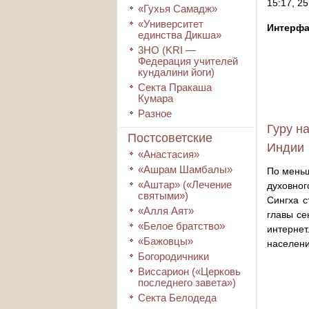
15:17, 25
«Гухья Самадж»
«Университет
Интерфа
единства Дикша»
3HO (KRI ―
Федерация учителей
кундалини йоги)
Секта Пракаша
Кумара
Разное
Гуру н
Постсоветские
Индии
«Анастасия»
«Ашрам Шамбалы»
По меньш
«Аштар» («Лечение
духовног
святыми»)
Сингха с
«Алля Аят»
главы се
«Белое братство»
интернет
«Бажовцы»
населени
Богородичники
Виссарион («Церковь
последнего завета»)
Секта Белодеда