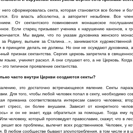
 него сформировалась секта, которая становится все более и бол
ются. Его власть абсолютна, а авторитет незыблем. Все чл
ением. От сектантского повиновения монашеское послушани
ное. Если старец призывает ученика к нарушению канонов, к гр
кончается. Мы видим, что по указам духовника женского мона
за Родину, выпьем за Сталина…», занимаются художественной г
 в принципе делать не должны. Но они не осуждают духовника, а 
чный признак сектантства. Сергия церковь запретила в священнослу
м языке, учиняет раскол. А они слушают его, а не Церковь. Когда 
– это типичное проявление сектантства.
лько часто внутри Церкви создаются секты?
алению, это достаточно встречающееся явление. Секты параз
вии. Для того, чтобы любой человек попал в секту, необходимо со
кая приманка соответствовала интересам самого человека; вто
ает стресс, он более внушаем. Зависит от конкретного челов
сь» и он не знает, куда обратиться за помощью. Тогда ему п
 Или человеку, который проповедует православие, скажут, что в лес
 решит все проблемы, вылечит всех родственников. Человек, у ко
я. В любом сообществе бывают злоупотребления, в том числе и в 