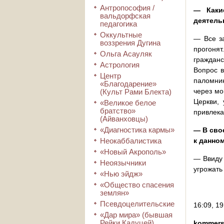
Антропософия /
— Каки
вальдорфская
деятель
педагогика
Оккультные
— Все за
воззрения Дугина
прогонят
Ольга Асауляк
гражданс
Астрология
Вопрос в
Центр
паломник
«Благодарение»
через мо
(Культ Рами Блекта)
Церкви, 
«Великое белое
братство»
привлека
(Айванховцы)
«Диагностика кармы»
— В сво
Неокаббалистика
к данно
«Новый Акрополь»
— Ввиду 
Неоязычники
угрожать
«Нью эйдж»
«Общество спасения
землян»
Псевдоцелительские
16:09, 19
«Дар мира» (бывшая
Рейки Кадуцей)
kommers