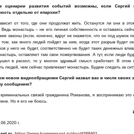
е сценарии развития событий возможны, если Сергий 
ность отдельно от епархии?
висит от того, где они продолжат жить. Останутся ли они в это
. Ведь монастырь – не его личная собственность и оставаясь сей
кие законы (если, конечно, вдруг не окажется, что он под шумок п
 том, как много людей пойдет за ним, когда этот разрыв будет о
ов у него не будет, соответственно не будет таких денежных вли
настырь, оставляют там свои пожертвования. А тут, если люди буд
ушел в раскол, то у многих здравый смысл сработает. В этом
ть людей, чем сейчас привлекает монастырь. Будем следить за сит
ем новом видеообращении Сергий назвал вас в числе своих з
му сообщению?
криминальных связей гражданина Романова, я воспринимаю это с
 мне. Но я его не боюсь.
.06.2020 г.
ant.ru
https://www.kommersant.ru/doc/4388401