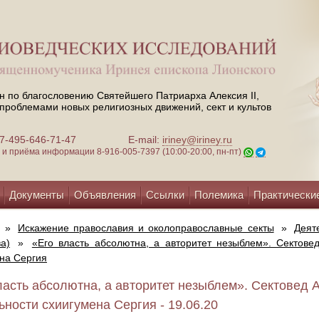
н по благословению Святейшего Патриарха Алексия II,
проблемами новых религиозных движений, сект и культов
 +7-495-646-71-47
E-mail:
iriney@iriney.ru
зи и приёма информации
8-916-005-7397 (10:00-20:00, пн-пт)
Документы
Объявления
Ссылки
Полемика
Практически
»
Искажение православия и околоправославные секты
»
Деят
а)
»
«Его власть абсолютна, а авторитет незыблем». Сектове
на Сергия
ласть абсолютна, а авторитет незыблем». Сектовед 
ьности схиигумена Сергия - 19.06.20