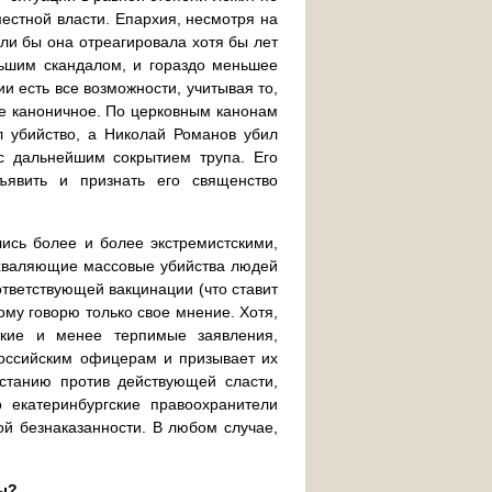
местной власти. Епархия, несмотря на
ли бы она отреагировала хотя бы лет
ньшим скандалом, и гораздо меньшее
и есть все возможности, учитывая то,
е каноничное. По церковным канонам
л убийство, а Николай Романов убил
с дальнейшим сокрытием трупа. Его
явить и признать его священство
лись более и более экстремистскими,
схваляющие массовые убийства людей
ответствующей вакцинации (что ставит
ому говорю только свое мнение. Хотя,
ткие и менее терпимые заявления,
российским офицерам и призывает их
осстанию против действующей сласти,
 екатеринбургские правоохранители
ой безнаказанности. В любом случае,
ты?