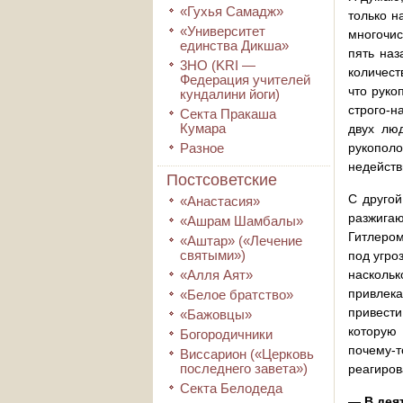
«Гухья Самадж»
только н
«Университет
многочис
единства Дикша»
пять наз
3HO (KRI ―
количест
Федерация учителей
что руко
кундалини йоги)
строго-н
Секта Пракаша
Кумара
двух лю
Разное
рукопол
недейств
Постсоветские
С другой
«Анастасия»
разжигаю
«Ашрам Шамбалы»
Гитлером
«Аштар» («Лечение
святыми»)
под угро
«Алля Аят»
насколь
привлека
«Белое братство»
привести
«Бажовцы»
которую
Богородичники
почему-т
Виссарион («Церковь
последнего завета»)
реагиров
Секта Белодеда
— В дея