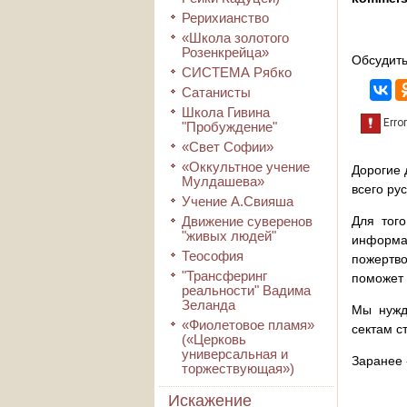
Рерихианство
«Школа золотого
Розенкрейца»
Обсудить
СИСТЕМА Рябко
Сатанисты
Школа Гивина
"Пробуждение"
«Свет Софии»
«Оккультное учение
Дорогие 
Мулдашева»
всего ру
Учение А.Свияша
Движение суверенов
Для того
"живых людей"
информа
Теософия
пожертво
"Трансферинг
поможет 
реальности" Вадима
Зеланда
Мы нужд
«Фиолетовое пламя»
сектам с
(«Церковь
универсальная и
Заранее 
торжествующая»)
Искажение