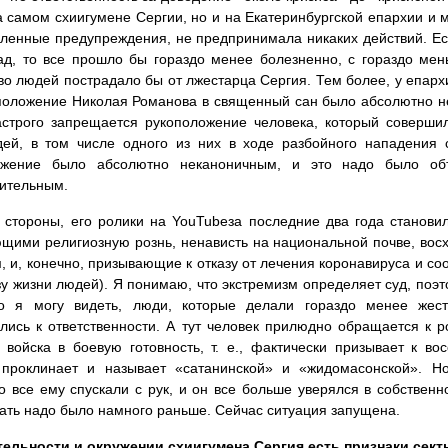
а самом схиигумене Сергии, но и на Екатеринбургской епархии и 
ленные предупреждения, не предпринимала никаких действий. Ес
ад, то все прошло бы гораздо менее болезненно, с гораздо ме
во людей пострадало бы от лжестарца Сергия. Тем более, у епархи
положение Николая Романова в священный сан было абсолютно н
астрого запрещается рукоположение человека, который соверши
дей, в том числе одного из них в ходе разбойного нападения 
ожение было абсолютно неканоничным, и это надо было объ
ительным.
 стороны, его ролики на YouTubeза последние два года станови
щими религиозную рознь, ненависть на национальной почве, во
, и, конечно, призывающие к отказу от лечения коронавируса и со
зу жизни людей). Я понимаю, что экстремизм определяет суд, поэт
ко я могу видеть, люди, которые делали гораздо менее жес
лись к ответственности. А тут человек прилюдно обращается к 
 войска в боевую готовность, т. е., фактически призывает к в
 проклинает и называет «сатанинской» и «жидомасонской». Но
о все ему спускали с рук, и он все больше уверялся в собственн
ать надо было намного раньше. Сейчас ситуация запущена.
тельности и окружении схиигумена Сергия есть признаки сек