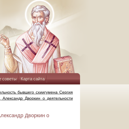
е советы
Карта сайта
ельность бывшего схиигумена Сергия
д Александр Дворкин о деятельности
Александр Дворкин о