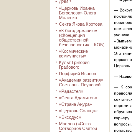
ДЭИР
«Церковь Иоанна
— Вокруг
Богослова» Олега
поклоня
Моленко
повинов
Секта Якова Кротова
осмыслен
«К богодержавию»
ученика 
(«Концепция
общественной
«Выпьем 
безопасности» – КОБ)
монахини
«Космические
Это типи
коммунисты»
церковно
Культ Григория
Церковь 
Грабового
Порфирий Иванов
— Наско
«Академия развития»
Светланы Пеуновой
— К сож
«Радастея»
правосла
«Секта Адамитов»
сектантс
«Страна Анура»
пережив
«Церковь Солнца»
обрушило
«Эксодус»
карьеру.
Маслов («Союз
вопросы,
Сотворцов Святой
попастьс