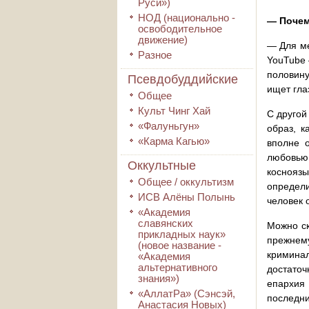
Руси»)
НОД (национально -
— Почем
освободительное
движение)
— Для ме
Разное
YouTube 
половину
Псевдобуддийские
ищет гла
Общее
Культ Чинг Хай
С другой
«Фалуньгун»
образ, к
«Карма Кагью»
вполне о
любовью 
Оккультные
косноязы
Общее / оккультизм
определи
ИСВ Алёны Полынь
человек 
«Академия
славянских
Можно ск
прикладных наук»
прежнему
(новое название -
криминал
«Академия
альтернативного
достато
знания»)
епархия 
«АллатРа» (Сэнсэй,
последни
Анастасия Новых)