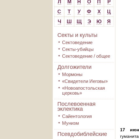
Л
М
Н
О
П
Р
С
Т
У
Ф
Х
Ц
Ч
Ш
Щ
Э
Ю
Я
Секты и культы
Сектоведение
Секты-убийцы
Сектоведение / общее
Долгожители
Мормоны
«Свидетели Иеговы»
«Новоапостольская
церковь»
Послевоенная
эклектика
Сайентология
Мунизм
17 июн
Псевдобиблейские
гуманита