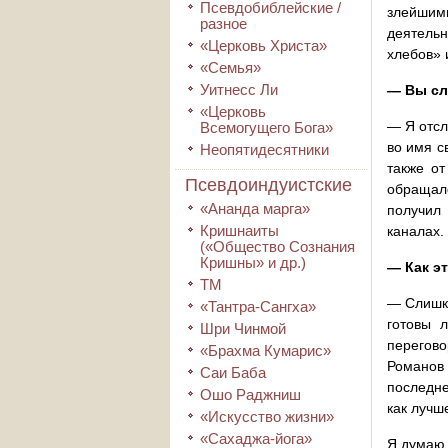
Псевдобиблейские /
злейшим
разное
деятельн
«Церковь Христа»
хлебов» 
«Семья»
Уитнесс Ли
— Вы сл
«Церковь
— Я отсл
Всемогущего Бога»
во имя с
Неопятидесятники
также от
Псевдоиндуистские
обращалс
«Ананда марга»
получил 
Кришнаиты
каналах.
(«Общество Сознания
Кришны» и др.)
— Как э
ТМ
— Слишко
«Тантра-Сангха»
готовы 
Шри Чинмой
перегово
«Брахма Кумарис»
Романов
Саи Баба
последне
Ошо Раджниш
как лучш
«Искусство жизни»
«Сахаджа-йога»
Я думаю,