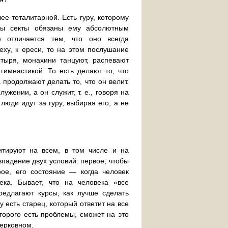
ее тоталитарной. Есть гуру, которому
ены секты обязаны ему абсолютным
е отличается тем, что оно всегда
еху, к ереси, то на этом послушание
стыря, монахини танцуют, распевают
имнастикой. То есть делают то, что
продолжают делать то, что он велит.
жении, а он служит, т. е., говоря на
люди идут за гуру, выбирая его, а не
итируют на всем, в том числе и на
впадение двух условий: первое, чтобы
рое, его состояние — когда человек
ека. Бывает, что на человека «все
редлагают курсы, как лучше сделать
у есть старец, который ответит на все
торого есть проблемы, сможет на это
церковном.