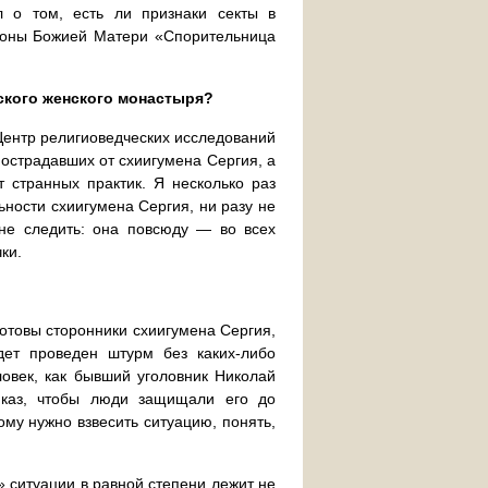
л о том, есть ли признаки секты в
иконы Божией Матери «Спорительница
ского женского монастыря?
Центр религиоведческих исследований
острадавших от схиигумена Сергия, а
 странных практик. Я несколько раз
ности схиигумена Сергия, ни разу не
 не следить: она повсюду — во всех
ки.
готовы сторонники схиигумена Сергия,
дет проведен штурм без каких-либо
ловек, как бывший уголовник Николай
иказ, чтобы люди защищали его до
му нужно взвесить ситуацию, понять,
» ситуации в равной степени лежит не