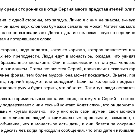
у среди сторонников отца Сергия много представителей эли
ня, с одной стороны, это загадка. Лично я с ним не знаком, вживу
– он даже двух слов без бумажки связать не может. Читает как мал
 слов не выговаривает. Делает долгие неловкие паузы в середин
зами потерявшееся слово.
 стороны, надо полагать, какая-то харизма, которая появляется пр
ак его преподнести. Люди едут в монастырь, ожидая, что увидя
бразованные монахини. Они в зависимости от статуса человек
и вниманием. Потом появляется Сергий, произносит несколько фр
чнее фраза, тем более мудрой она может показаться. Знаете, п
ть, горячий предмет или холодный. Если на холодный предмет 
отдернет руку и будет верить, что обжегся. Так и тут: люди остаютс
азать о криминальных составляющих, потому что Сергий – выходец
 поддерживает с ним тесный контакт. Ходят слухи, что он держит у
ьным кругам приятно, что у них есть свой игумен, свой монаст
чное количество людей с криминальным прошлым и, возможно, н
объявила, что в монастыре есть дети, и они боятся за сохранн
е десять лет, когда приходили сообщения, что этих детей избивал