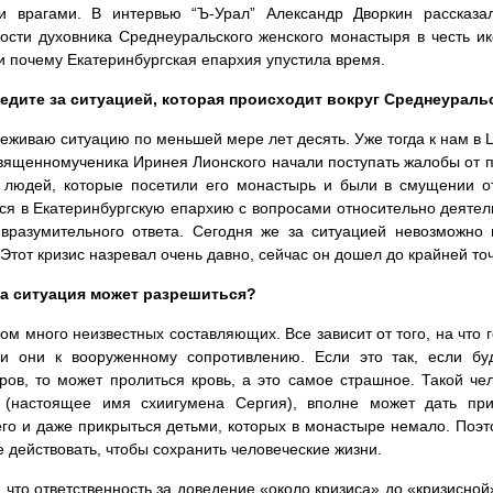
и врагами. В интервью “Ъ-Урал” Александр Дворкин рассказа
ости духовника Среднеуральского женского монастыря в честь 
и почему Екатеринбургская епархия упустила время.
едите за ситуацией, которая происходит вокруг Среднеураль
еживаю ситуацию по меньшей мере лет десять. Уже тогда к нам в 
вященномученика Иринея Лионского начали поступать жалобы от п
 людей, которые посетили его монастырь и были в смущении от
я в Екатеринбургскую епархию с вопросами относительно деятель
вразумительного ответа. Сегодня же за ситуацией невозможно
 Этот кризис назревал очень давно, сейчас он дошел до крайней точ
та ситуация может разрешиться?
м много неизвестных составляющих. Все зависит от того, на что 
ли они к вооруженному сопротивлению. Если это так, если бу
ров, то может пролиться кровь, а это самое страшное. Такой че
 (настоящее имя схиигумена Сергия), вполне может дать пр
го и даже прикрыться детьми, которых в монастыре немало. Поэто
е действовать, чтобы сохранить человеческие жизни.
 что ответственность за доведение «около кризиса» до «кризисной