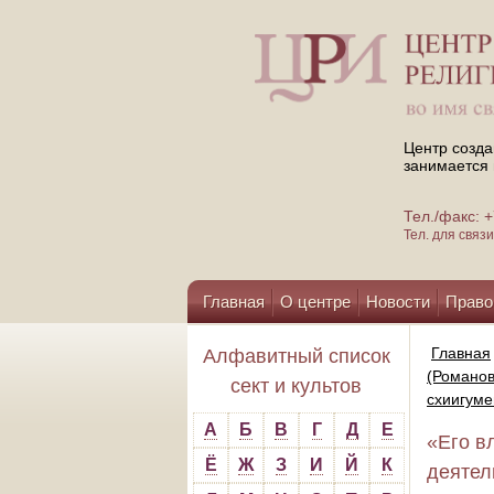
Центр созда
занимается 
Тел./факс:
Тел. для свя
Главная
О центре
Новости
Право
Помощь центру
Главная
Алфавитный список
(Романов
сект и культов
схиигуме
А
Б
В
Г
Д
Е
«Его в
Ё
Ж
З
И
Й
К
деятел