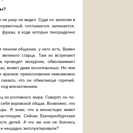
ты?
ю ни разу не видел. Судя по записям в
ограмотный, спотыкается, запинается,
е фразы, в ходе которых лихорадочно
и личном общении, у него есть. Важен
т великого старца. Там их встречают
а проводят экскурсии, обволакивают
аз, может даже косноязычных. Но чем
ри кратком прикосновении невозможно
сказать, что он обжигающе горячий,
я под впечатлением.
 из уголовного мира. Говорят, он по-
 себя воровской общак. Возможно, что
ырь. Я знаю, что в монастыре живет
астоящим. Сейчас Екатеринбургская
ость детей. А что же они не боялись
и и нещадно эксплуатировали?