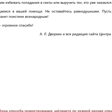
им избежать попадания в секты или выручить тех, кто уже оказался
аемся в вашей помощи. Не оставайтесь равнодушными. Пусть 
танет поистине всенародным!
- огромное спасибо!
А. Л. Дворкин и вся редакция сайта Цент
ора способа пожертвования, щёлкните по нужной иконке спр