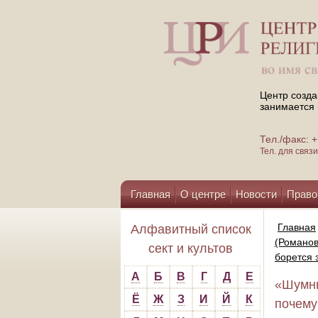
Центр созда
занимается 
Тел./факс:
Тел. для свя
Главная
О центре
Новости
Право
Помощь центру
Главная
Алфавитный список
(Романов
сект и культов
борется 
А
Б
В
Г
Д
Е
«Шумны
Ё
Ж
З
И
Й
К
почему