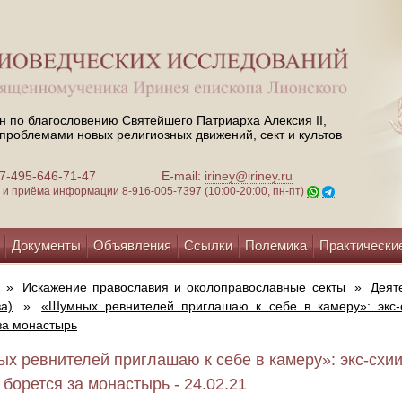
н по благословению Святейшего Патриарха Алексия II,
проблемами новых религиозных движений, сект и культов
 +7-495-646-71-47
E-mail:
iriney@iriney.ru
зи и приёма информации
8-916-005-7397 (10:00-20:00, пн-пт)
Документы
Объявления
Ссылки
Полемика
Практически
»
Искажение православия и околоправославные секты
»
Деят
а)
»
«Шумных ревнителей приглашаю к себе в камеру»: экс-
за монастырь
х ревнителей приглашаю к себе в камеру»: экс-схи
 борется за монастырь - 24.02.21