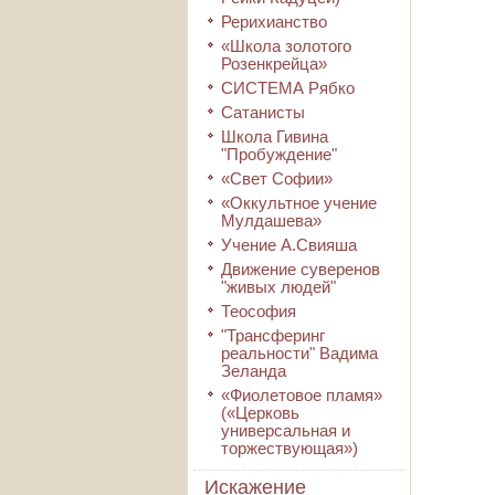
Рерихианство
«Школа золотого
Розенкрейца»
СИСТЕМА Рябко
Сатанисты
Школа Гивина
"Пробуждение"
«Свет Софии»
«Оккультное учение
Мулдашева»
Учение А.Свияша
Движение суверенов
"живых людей"
Теософия
"Трансферинг
реальности" Вадима
Зеланда
«Фиолетовое пламя»
(«Церковь
универсальная и
торжествующая»)
Искажение