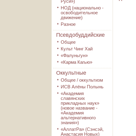
Руси»)
НОД (национально -
освободительное
движение)
Разное
Псевдобуддийские
Общее
Культ Чинг Хай
«Фалуньгун»
«Карма Кагью»
Оккультные
Общее / оккультизм
ИСВ Алёны Полынь
«Академия
славянских
прикладных наук»
(новое название -
«Академия
альтернативного
знания»)
«АллатРа» (Сэнсэй,
Анастасия Новых)