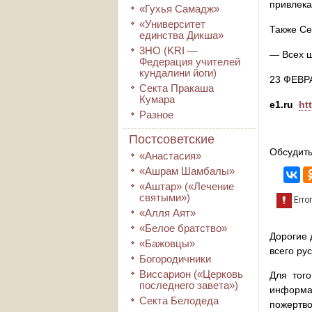
привлека
«Гухья Самадж»
«Университет
Также Се
единства Дикша»
3HO (KRI ―
— Всех ш
Федерация учителей
кундалини йоги)
23 ФЕВРА
Секта Пракаша
Кумара
e1.ru
ht
Разное
Постсоветские
Обсудить
«Анастасия»
«Ашрам Шамбалы»
«Аштар» («Лечение
святыми»)
«Алля Аят»
«Белое братство»
Дорогие 
«Бажовцы»
всего ру
Богородичники
Виссарион («Церковь
Для того
последнего завета»)
информа
Секта Белодеда
пожертво