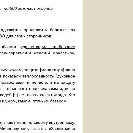
т по 800 земных поклонов
а
адвокатов продолжить бороться за
О для своих сторонников.
 области
удовлетворил требование
реднеуральский женский монастырь,
ным чадом, защита [монастыря] дана
 показали теплохладность (духовное
 православия и не встали на защиту
, что мешает православным идти по
ведей [я] не отказывался никогда. Кто
им шумом, гамом, птичьим базаром.
, знают меня по своему внутреннему,
иронову хочу сказать: «Зачем меня