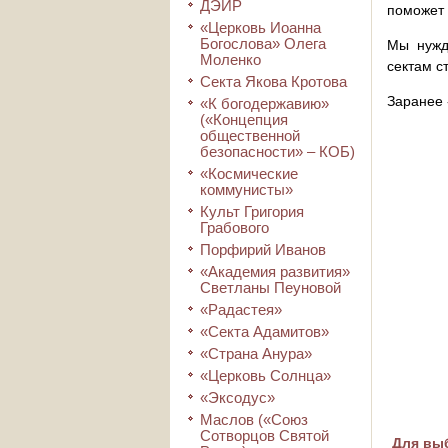
ДЭИР
поможет 
«Церковь Иоанна
Богослова» Олега
Мы нужд
Моленко
сектам с
Секта Якова Кротова
Заранее 
«К богодержавию»
(«Концепция
общественной
безопасности» – КОБ)
«Космические
коммунисты»
Культ Григория
Грабового
Порфирий Иванов
«Академия развития»
Светланы Пеуновой
«Радастея»
«Секта Адамитов»
«Страна Анура»
«Церковь Солнца»
«Эксодус»
Маслов («Союз
Сотворцов Святой
Для выб