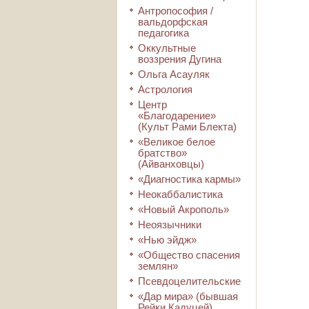
Антропософия /
вальдорфская
педагогика
Оккультные
воззрения Дугина
Ольга Асауляк
Астрология
Центр
«Благодарение»
(Культ Рами Блекта)
«Великое белое
братство»
(Айванховцы)
«Диагностика кармы»
Неокаббалистика
«Новый Акрополь»
Неоязычники
«Нью эйдж»
«Общество спасения
землян»
Псевдоцелительские
«Дар мира» (бывшая
Рейки Кадуцей)