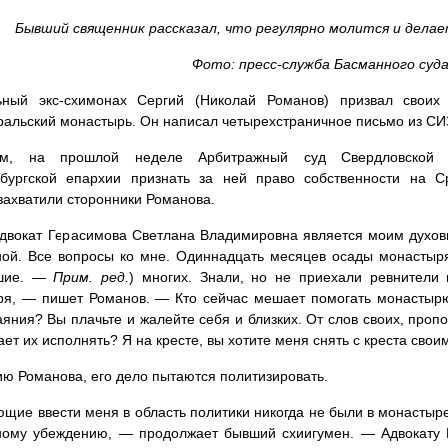
Бывший священник рассказал, что регулярно молится и делае
Фото: пресс-служба Басманного суд
ьный экс-схимонах Сергий (Николай Романов) призвал своих 
альский монастырь. Он написал четырехстраничное письмо из СИЗ
им, на прошлой неделе Арбитражный суд Свердловской
нбургской епархии признать за ней право собственности на С
захватили сторонники Романова.
вокат Герасимова Светлана Владимировна является моим духов
ой. Все вопросы ко мне. Одиннадцать месяцев осады монастыря
ушие. —
Прим. ред.
) многих. Знали, но не приехали ревнители
ря, — пишет Романов. — Кто сейчас мешает помогать монастырю
аяния? Вы плачьте и жалейте себя и близких. От слов своих, пропо
ет их исполнять? Я на кресте, вы хотите меня снять с креста сво
ю Романова, его дело пытаются политизировать.
ие ввести меня в область политики никогда не были в монастыре
ному убеждению, — продолжает бывший схиигумен. — Адвокату М