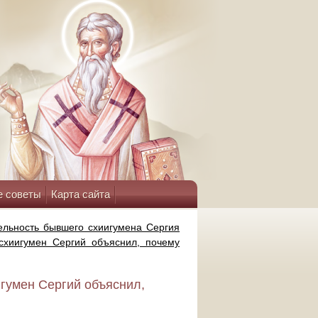
е советы
Карта сайта
ельность бывшего схиигумена Сергия
схиигумен Сергий объяснил, почему
игумен Сергий объяснил,