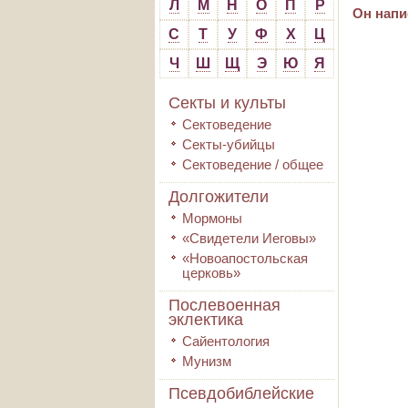
Л
М
Н
О
П
Р
Он напи
С
Т
У
Ф
Х
Ц
Ч
Ш
Щ
Э
Ю
Я
Секты и культы
Сектоведение
Секты-убийцы
Сектоведение / общее
Долгожители
Мормоны
«Свидетели Иеговы»
«Новоапостольская
церковь»
Послевоенная
эклектика
Сайентология
Мунизм
Псевдобиблейские