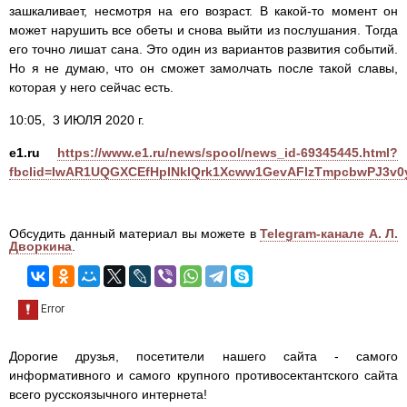
зашкаливает, несмотря на его возраст. В какой-то момент он
может нарушить все обеты и снова выйти из послушания. Тогда
его точно лишат сана. Это один из вариантов развития событий.
Но я не думаю, что он сможет замолчать после такой славы,
которая у него сейчас есть.
10:05, 3 ИЮЛЯ 2020 г.
e1.ru
https://www.e1.ru/news/spool/news_id-69345445.html?
fbclid=IwAR1UQGXCEfHpINkIQrk1Xcww1GevAFlzTmpcbwPJ3v0
Обсудить данный материал вы можете в
Telegram-канале А. Л.
Дворкина
.
Дорогие друзья, посетители нашего сайта - самого
информативного и самого крупного противосектантского сайта
всего русскоязычного интернета!