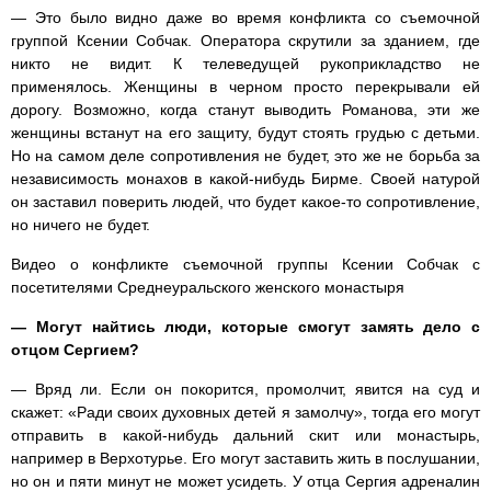
— Это было видно даже во время конфликта со съемочной
группой Ксении Собчак. Оператора скрутили за зданием, где
никто не видит. К телеведущей рукоприкладство не
применялось. Женщины в черном просто перекрывали ей
дорогу. Возможно, когда станут выводить Романова, эти же
женщины встанут на его защиту, будут стоять грудью с детьми.
Но на самом деле сопротивления не будет, это же не борьба за
независимость монахов в какой-нибудь Бирме. Своей натурой
он заставил поверить людей, что будет какое-то сопротивление,
но ничего не будет.
Видео о конфликте съемочной группы Ксении Собчак с
посетителями Среднеуральского женского монастыря
— Могут найтись люди, которые смогут замять дело с
отцом Сергием?
— Вряд ли. Если он покорится, промолчит, явится на суд и
скажет: «Ради своих духовных детей я замолчу», тогда его могут
отправить в какой-нибудь дальний скит или монастырь,
например в Верхотурье. Его могут заставить жить в послушании,
но он и пяти минут не может усидеть. У отца Сергия адреналин