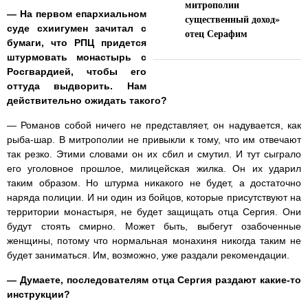
митрополии
— На первом епархиальном
существенный доход»
суде схиигумен зачитал с
отец Серафим
бумаги, что РПЦ придется
штурмовать монастырь с
Росгвардией, чтобы его
оттуда выдворить. Нам
действительно ожидать такого?
— Романов собой ничего не представляет, он надувается, как
рыба-шар. В митрополии не привыкли к тому, что им отвечают
так резко. Этими словами он их сбил и смутил. И тут сыграло
его уголовное прошлое, милицейская жилка. Он их ударил
таким образом. Но штурма никакого не будет, а достаточно
наряда полиции. И ни один из бойцов, которые присутствуют на
территории монастыря, не будет защищать отца Сергия. Они
будут стоять смирно. Может быть, выбегут озабоченные
женщины, потому что нормальная монахиня никогда таким не
будет заниматься. Им, возможно, уже раздали рекомендации.
— Думаете, последователям отца Сергия раздают какие-то
инструкции?