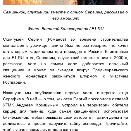
Священник, служивший вместе с отцом Сергием, рассказал о
его амбициях
Фото: Виталий Калистратов / E1.RU
Схиигумен Сергий (Романов) во времена строительства
монастыря в урочище Ганина Яма не раз говорил, что хочет
стать серым кардиналом при президенте России. В интервью
для E1.RU отец Серафим, служивший вместе с ним в 2000-х,
рассказал, чего на самом деле добивается опальный
священник и может ли скандал вокруг Среднеуральского
женского монастыря закончиться штурмом с участием
Росгвардии.
Накануне мы опубликовали первую часть интервью отца
Серафима. В ней — о том, как отец Сергий поссорился с главой
УГМК Андреем Козицыным, устроил на территории обители
карцер для пьяниц, куда сажал священников, использовал
бизнесменов, чтобы повышать свой авторитет, тратил деньги на
деликатесы и просил нарушить тайну исповеди. Прочитайте,
чтобы у вас сложилась полная картина.