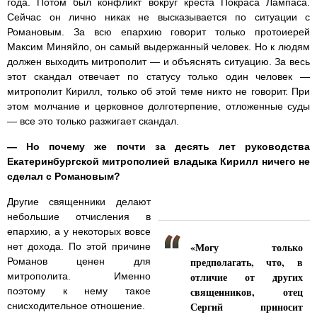
года. Потом был конфликт вокруг креста Покраса Лампаса.
Сейчас он лично никак не высказывается по ситуации с
Романовым. За всю епархию говорит только протоиерей
Максим Миняйло, он самый выдержанный человек. Но к людям
должен выходить митрополит — и объяснять ситуацию. За весь
этот скандал отвечает по статусу только один человек —
митрополит Кирилл, только об этой теме никто не говорит. При
этом молчание и церковное долготерпение, отложенные суды
— все это только разжигает скандал.
— Но почему же почти за десять лет руководства
Екатеринбургской митрополией владыка Кирилл ничего не
сделал с Романовым?
Другие священники делают
небольшие отчисления в
епархию, а у некоторых вовсе
«Могу только
нет дохода. По этой причине
предполагать, что, в
Романов ценен для
отличие от других
митрополита. Именно
священников, отец
поэтому к нему такое
Сергий приносит
снисходительное отношение.