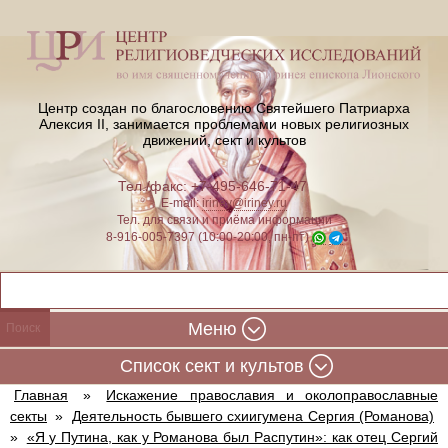
Центр создан по благословению Святейшего Патриарха
Алексия II,
занимается проблемами новых религиозных
движений, сект и культов
Тел./факс: +7-495-646-71-47
E-mail:
iriney@iriney.ru
Тел. для связи и приёма информации
8-916-005-7397 (10:00-20:00, пн-пт)
Меню
Cписок сект и культов
Главная
»
Искажение православия и околоправославные
секты
»
Деятельность бывшего схиигумена Сергия (Романова)
»
«Я у Путина, как у Романова был Распутин»: как отец Сергий