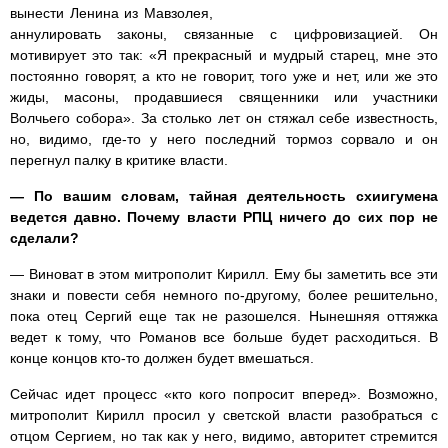
вынести Ленина из Мавзолея,
аннулировать законы, связанные с цифровизацией. Он
мотивирует это так: «Я прекрасный и мудрый старец, мне это
постоянно говорят, а кто не говорит, того уже и нет, или же это
жиды, масоны, продавшиеся священники или участники
Волчьего собора». За столько лет он стяжал себе известность,
но, видимо, где-то у него последний тормоз сорвало и он
перегнул палку в критике власти.
— По вашим словам, тайная деятельность схиигумена
ведется давно. Почему власти РПЦ ничего до сих пор не
сделали?
— Виноват в этом митрополит Кирилл. Ему бы заметить все эти
знаки и повести себя немного по-другому, более решительно,
пока отец Сергий еще так не разошелся. Нынешняя оттяжка
ведет к тому, что Романов все больше будет расходиться. В
конце концов кто-то должен будет вмешаться.
Сейчас идет процесс «кто кого попросит вперед». Возможно,
митрополит Кирилл просил у светской власти разобраться с
отцом Сергием, но так как у него, видимо, авторитет стремится