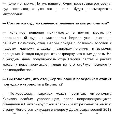
— Конечно, могут. Но тут, видимо, будет разыгрываться сцена,
суд состоится, а уже его решение будет рассматривать
митрополит.
— Состоится суд, но конечное решение за митрополитом?
— Конечное решение принимается в другом месте, ни
епархиальный суд, ни митрополит Кирилл уже ничего не
решают. Возможно, отец Сергий придет с повинной головой к
нашему главному владыке [патриарху Кириллу] и вымолит
прощение. И тогда надо решать патриарху, что с ним делать. Но
с каждым днем популярность отца Сергия растет и растет,
массы к нему примыкают, глядя на его стойкую позицию и
противодействие.
— Вы говорите, что отец Сергий своим поведением ставит
под удар митрополита Кирилла?
— По-хорошему, патриарх может посчитать митрополита
Кирилла слабым управленцем, после непрекращающихся
скандалов в Екатеринбургской епархии и их резонансов на всю
страну. Чего стоит ситуация в сквере у Драмтеатра весной 2019