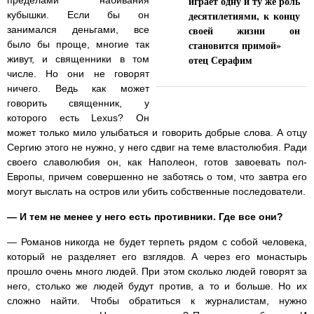
играет одну и ту же роль
пределами набивания
десятилетиями, к концу
кубышки. Если бы он
своей жизни он
занимался деньгами, все
становится примой»
было бы проще, многие так
отец Серафим
живут, и священники в том
числе. Но они не говорят
ничего. Ведь как может
говорить священник, у
которого есть Lexus? Он
может только мило улыбаться и говорить добрые слова. А отцу
Сергию этого не нужно, у него сдвиг на теме властолюбия. Ради
своего славолюбия он, как Наполеон, готов завоевать пол-
Европы, причем совершенно не заботясь о том, что завтра его
могут выслать на остров или убить собственные последователи.
— И тем не менее у него есть противники. Где все они?
— Романов никогда не будет терпеть рядом с собой человека,
который не разделяет его взглядов. А через его монастырь
прошло очень много людей. При этом сколько людей говорят за
него, столько же людей будут против, а то и больше. Но их
сложно найти. Чтобы обратиться к журналистам, нужно