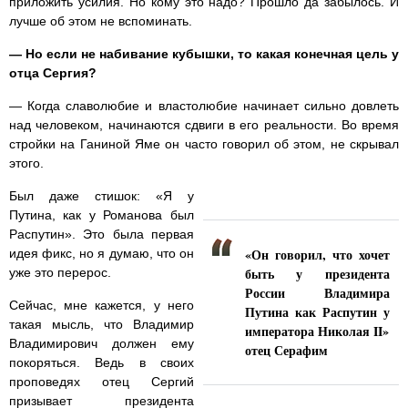
приложить усилия. Но кому это надо? Прошло да забылось. И
лучше об этом не вспоминать.
— Но если не набивание кубышки, то какая конечная цель у
отца Сергия?
— Когда славолюбие и властолюбие начинает сильно довлеть
над человеком, начинаются сдвиги в его реальности. Во время
стройки на Ганиной Яме он часто говорил об этом, не скрывал
этого.
Был даже стишок: «Я у
Путина, как у Романова был
Распутин». Это была первая
«Он говорил, что хочет
идея фикс, но я думаю, что он
быть у президента
уже это перерос.
России Владимира
Сейчас, мне кажется, у него
Путина как Распутин у
такая мысль, что Владимир
императора Николая II»
Владимирович должен ему
отец Серафим
покоряться. Ведь в своих
проповедях отец Сергий
призывает президента