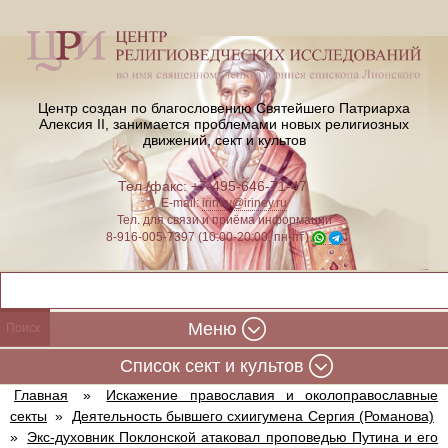
Центр создан по благословению Святейшего Патриарха
Алексия II,
занимается проблемами новых религиозных
движений, сект и культов
Тел./факс: +7-495-646-71-47
E-mail:
iriney@iriney.ru
Тел. для связи и приёма информации
8-916-005-7397 (10:00-20:00, пн-пт)
Меню
Cписок сект и культов
Главная
»
Искажение православия и околоправославные
секты
»
Деятельность бывшего схиигумена Сергия (Романова)
»
Экс-духовник Поклонской атаковал проповедью Путина и его