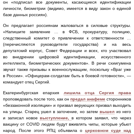
он «подписал все документы, касающиеся идентификации
личности, биометрии (видимо, имеется в виду закон о единой
базе данных россиян).
Он предлагает россиянам жаловаться в силовые структуры.
«Напишите заявление … в ФСБ, прокуратуру, полицию,
следственный комитет о привлечении к ответственности …
(перечисляются руководители государства) и на весь
депутатский корпус, Совет Федерации и всех, кто участвовал
во внедрении цифровой идентификации, искусственного
интеллекта, биометрических документов». В речи схиигумена
звучат также призывы к военнослужащим, поскольку «Враг уже
в России». «Офицерам-солдатам быть в боевой готовности», —
командует отец Сергий.
Екатеринбургская епархия
лишила отца Сергия права
проповедовать после того, как он
предал анафеме
сторонников
«беззаконной изоляции» и призвал верующих призвал выходить
на улицы. Старец ушел в заточение, но затем
вышел
из него
и записал новое
выступление,
в котором заявил, что через
вакцину от COVID людям будут вживлять чипы, которые убьют
народ. После этого РПЦ объявила о
церковном суде над