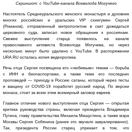
Скриншот: с YouTube-канала Всеволода Могучего
Настоятель Среднеуральского женского монастыря и духовник
многих российских и уральских VIP схиигумен Сергей
(Романов), отправленный митрополитом в скит дожидаться
церковного суда, записал новое обращение к россиянам.
Свежее выступление старца появилось на канале
православного активиста Всеволода Могучева, но через
несколько минут было удалено с YouTube. В распоряжении
URA.RU осталась копия видеоролика.
Речь отца Сергия посвящена его «любимым» темам — борьба
с ИНН и биопаспортами, а также теме его последних
проповедей — приходу в Россию сатаны, который через тесты
и вакцину от COVID-19 поработит русский народ. По версии
монаха, стоит за всем этим всемирный заговор евреев.
Главное отличие нового выступления отца Сергия — открытая
критика руководства страны, включая президента Владимира
Путина, главу правительства Михаила Мишустина, а также мэра
Москвы Сергия Собянина (ранее это звучало завуалированно).
Так, президента России старец упрекает в том, что