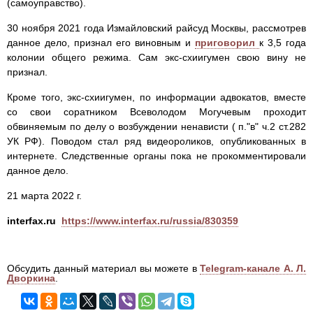
(самоуправство).
30 ноября 2021 года Измайловский райсуд Москвы, рассмотрев
данное дело, признал его виновным и
приговорил
к 3,5 года
колонии общего режима. Сам экс-схиигумен свою вину не
признал.
Кроме того, экс-схиигумен, по информации адвокатов, вместе
со свои соратником Всеволодом Могучевым проходит
обвиняемым по делу о возбуждении ненависти ( п."в" ч.2 ст.282
УК РФ). Поводом стал ряд видеороликов, опубликованных в
интернете. Следственные органы пока не прокомментировали
данное дело.
21 марта 2022 г.
interfax.ru
https://www.interfax.ru/russia/830359
Обсудить данный материал вы можете в
Telegram-канале А. Л.
Дворкина
.