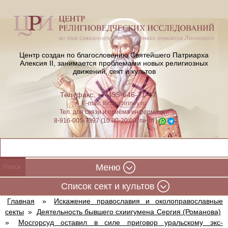
Центр создан по благословению Святейшего Патриарха
Алексия II,
занимается проблемами новых религиозных
движений, сект и культов
Тел./факс: +7-495-646-71-47
E-mail:
iriney@iriney.ru
Тел. для связи и приёма информации
8-916-005-7397 (10:00-20:00, пн-пт)
Меню
Cписок сект и культов
Главная
»
Искажение православия и околоправославные
секты
»
Деятельность бывшего схиигумена Сергия (Романова)
»
Мосгорсуд оставил в силе приговор уральскому экс-