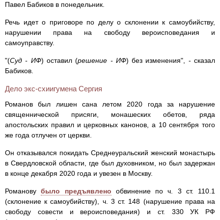
Павел Бабиков в понедельник.
Речь идет о приговоре по делу о склонении к самоубийству,
нарушении права на свободу вероисповедания и
самоуправству.
"(
Суд - ИФ
) оставил (
решение - ИФ
) без изменения", - сказал
Бабиков.
Дело экс-схиигумена Сергия
Романов был лишен сана летом 2020 года за нарушение
священнической присяги, монашеских обетов, ряда
апостольских правил и церковных канонов, а 10 сентября того
же года отлучен от церкви.
Он отказывался покидать Среднеуральский женский монастырь
в Свердловской области, где был духовником, но был задержан
в конце декабря 2020 года и увезен в Москву.
Романову
было предъявлено
обвинение по ч. 3 ст. 110.1
(склонение к самоубийству), ч. 3 ст. 148 (нарушение права на
свободу совести и вероисповедания) и ст. 330 УК РФ