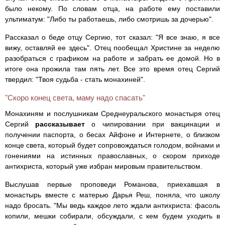
было некому. По словам отца, на работе ему поставили
ультиматум: "Либо ты работаешь, либо смотришь за дочерью".
Рассказал о беде отцу Сергию, тот сказал: "Я все знаю, я все
вижу, оставляй ее здесь". Отец пообещал Христине за неделю
разобраться с графиком на работе и забрать ее домой. Но в
итоге она прожила там пять лет. Все это время отец Сергий
твердил: "Твоя судьба - стать монахиней".
"Скоро конец света, маму надо спасать"
Монахиням и послушникам Среднеуральского монастыря отец
Сергий
рассказывает
о чипировании при вакцинации и
получении паспорта, о бесах Айфоне и Интернете, о близком
конце света, который будет сопровождаться голодом, войнами и
гонениями на истинных православных, о скором приходе
антихриста, который уже избран мировым правительством.
Выслушав первые проповеди Романова, приехавшая в
монастырь вместе с матерью Дарья Реш, поняла, что школу
надо бросать. "Мы ведь каждое лето ждали антихриста: фасоль
копили, мешки собирали, обсуждали, с кем будем уходить в