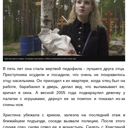
В пять лет она стала жертвой педофила - лучшего друга отца.
Преступника осудили и посадили, что очень не понравилось
отцу насильника. Он приходил к их квартире, когда отец был на
работе, барабанил в дверь, делал вид, что выламывает ее,
кричал в окна. А весной 2005 года подкараулил девочку у
палатки с игрушками, дернул ее за помпон и показал из-за
спины нож.
Христина убежала с криком, залезла на последний этаж в
ближайшем подъезде, соседи вызвали полицию. После этого
случая отец снова отвез ее в монастырь. Сидеть с Христиной