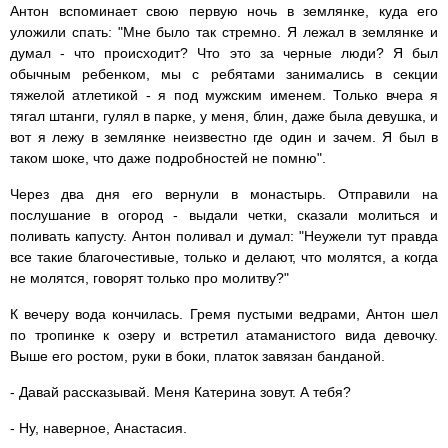
Антон вспоминает свою первую ночь в землянке, куда его
уложили спать: "Мне было так стремно. Я лежал в землянке и
думал - что происходит? Что это за черные люди? Я был
обычным ребенком, мы с ребятами занимались в секции
тяжелой атлетикой - я под мужским именем. Только вчера я
тягал штанги, гулял в парке, у меня, блин, даже была девушка, и
вот я лежу в землянке неизвестно где один и зачем. Я был в
таком шоке, что даже подробностей не помню".
Через два дня его вернули в монастырь. Отправили на
послушание в огород - выдали четки, сказали молиться и
поливать капусту. Антон поливал и думал: "Неужели тут правда
все такие благочестивые, только и делают, что молятся, а когда
не молятся, говорят только про молитву?"
К вечеру вода кончилась. Гремя пустыми ведрами, Антон шел
по тропинке к озеру и встретил атаманистого вида девочку.
Выше его ростом, руки в боки, платок завязан банданой.
- Давай рассказывай. Меня Катерина зовут. А тебя?
- Ну, наверное, Анастасия.