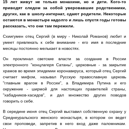
15 лет живут не только монахини, но и дети. Кого-то
приводят следом за собой уверовавшие родственники,
других, как в школу-интернат, сдают родители. Некоторые
остаются в монастыре надолго и лишь спустя годы готовы
рассказать, что они там пережили.
Схиигумен отец Сергий (в миру - Николай Романов) любит и
умеет привлекать к себе внимание - его имя в последние
месяцы постоянно мелькает в новостях.
Он проклинал светские власти за создание в России
электронного "концлагеря Сатаны", церковные - за закрытие
храмов во время эпидемии коронавируса, который отец Сергий
считает мифом, называл Русскую православную церковь
"главным врагом в России", а Владимира Путина и его
окружение - ширмой для настоящих правителей страны,
"хабадников-хасидов", и дал множество других поводов
говорить о себе.
В середине июня отец Сергий выставил собственную охрану у
Среднеуральского женского монастыря, в котором он ведет
свои проповеди, запретив в него вход даже паломникам.