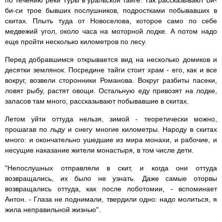
по течению реки Туры в уральской тайге. Так рассказывают Би-
би-си трое бывших послушников, подростками побывавших в
скитах. Плыть туда от Новоселова, которое само по себе
медвежий угол, около часа на моторной лодке. А потом надо
еще пройти несколько километров по лесу.
Перед добравшимся открывается вид на несколько домиков и
десятки землянок. Посредине тайги стоит храм - его, как и все
вокруг, возвели сторонники Романова. Вокруг разбиты пасеки,
ловят рыбу, растят овощи. Остальную еду привозят на лодке,
запасов там много, рассказывают побывавшие в скитах.
Летом уйти оттуда нельзя, зимой - теоретически можно,
прошагав по льду и снегу многие километры. Народу в скитах
много: и окончательно ушедшие из мира монахи, и рабочие, и
несущие наказание жители монастыря, в том числе дети.
"Непослушных отправляли в скит, и когда они оттуда
возвращались, их было не узнать. Даже самые оторвы
возвращались оттуда, как после лоботомии, - вспоминает
Антон. - Глаза не поднимали, твердили одно: надо молиться, я
жила неправильной жизнью".