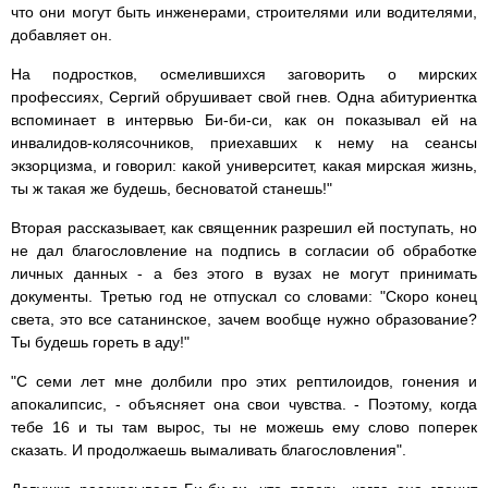
что они могут быть инженерами, строителями или водителями,
добавляет он.
На подростков, осмелившихся заговорить о мирских
профессиях, Сергий обрушивает свой гнев. Одна абитуриентка
вспоминает в интервью Би-би-си, как он показывал ей на
инвалидов-колясочников, приехавших к нему на сеансы
экзорцизма, и говорил: какой университет, какая мирская жизнь,
ты ж такая же будешь, бесноватой станешь!"
Вторая рассказывает, как священник разрешил ей поступать, но
не дал благословление на подпись в согласии об обработке
личных данных - а без этого в вузах не могут принимать
документы. Третью год не отпускал со словами: "Скоро конец
света, это все сатанинское, зачем вообще нужно образование?
Ты будешь гореть в аду!"
"С семи лет мне долбили про этих рептилоидов, гонения и
апокалипсис, - объясняет она свои чувства. - Поэтому, когда
тебе 16 и ты там вырос, ты не можешь ему слово поперек
сказать. И продолжаешь вымаливать благословления".