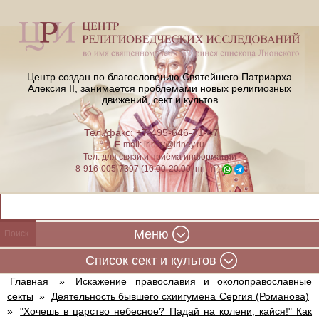
Центр создан по благословению Святейшего Патриарха
Алексия II,
занимается проблемами новых религиозных
движений, сект и культов
Тел./факс: +7-495-646-71-47
E-mail:
iriney@iriney.ru
Тел. для связи и приёма информации
8-916-005-7397 (10:00-20:00, пн-пт)
Меню
Cписок сект и культов
Главная
»
Искажение православия и околоправославные
секты
»
Деятельность бывшего схиигумена Сергия (Романова)
»
"Хочешь в царство небесное? Падай на колени, кайся!" Как