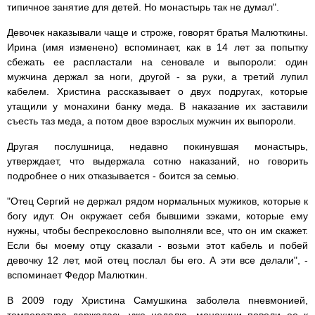
типичное занятие для детей. Но монастырь так не думал".
Девочек наказывали чаще и строже, говорят братья Малюткины.
Ирина (имя изменено) вспоминает, как в 14 лет за попытку
сбежать ее распластали на сеновале и выпороли: один
мужчина держал за ноги, другой - за руки, а третий лупил
кабелем. Христина рассказывает о двух подругах, которые
утащили у монахини банку меда. В наказание их заставили
съесть таз меда, а потом двое взрослых мужчин их выпороли.
Другая послушница, недавно покинувшая монастырь,
утверждает, что выдержала сотню наказаний, но говорить
подробнее о них отказывается - боится за семью.
"Отец Сергий не держал рядом нормальных мужиков, которые к
богу идут. Он окружает себя бывшими зэками, которые ему
нужны, чтобы беспрекословно выполняли все, что он им скажет.
Если бы моему отцу сказали - возьми этот кабель и побей
девочку 12 лет, мой отец послал бы его. А эти все делали", -
вспоминает Федор Малюткин.
В 2009 году Христина Самушкина заболела пневмонией,