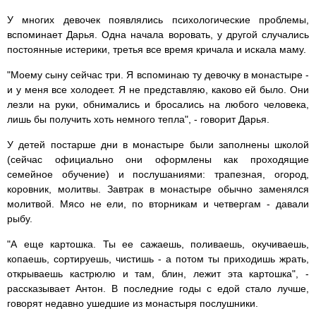
У многих девочек появлялись психологические проблемы,
вспоминает Дарья. Одна начала воровать, у другой случались
постоянные истерики, третья все время кричала и искала маму.
"Моему сыну сейчас три. Я вспоминаю ту девочку в монастыре -
и у меня все холодеет. Я не представляю, каково ей было. Они
лезли на руки, обнимались и бросались на любого человека,
лишь бы получить хоть немного тепла", - говорит Дарья.
У детей постарше дни в монастыре были заполнены школой
(сейчас официально они оформлены как проходящие
семейное обучение) и послушаниями: трапезная, огород,
коровник, молитвы. Завтрак в монастыре обычно заменялся
молитвой. Мясо не ели, по вторникам и четвергам - давали
рыбу.
"А еще картошка. Ты ее сажаешь, поливаешь, окучиваешь,
копаешь, сортируешь, чистишь - а потом ты приходишь жрать,
открываешь кастрюлю и там, блин, лежит эта картошка", -
рассказывает Антон. В последние годы с едой стало лучше,
говорят недавно ушедшие из монастыря послушники.