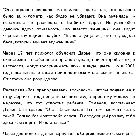
"Она страшно визжала, материлась, орала так, что слышно
было за километр, как будто ее убивают. Она мучилась", -
вспоминает в разговоре с Би-би-си Дарья. Испугавшейся
девочке вдруг показалось, что вместо женщины она видит
черный крутящийся клубок: "Было ощущение, что я увидела
беса, который мучает эту женщину".
Через 17 лет психолог объяснит Дарье, что она склонна к
синестезии - особенности органов чувств, при которой люди, в
частности, могут воспринимать звуки в виде цвета. Но в 2001
года школьница о таком нейрологическом феномене не знала.
От страха она разрыдалась.
Растерявшийся преподаватель воскресной школы подвел ее к
отцу Сергию - тогда еще не священнику, а простому монаху - в
надежде, что тот успокоит ребенка. Романов, вспоминает
Дарья, был краток: "Это - бесноватая. Ты тоже можешь стать
такой. Только бог может тебя спасти. В следующий раз жду тебя
здесь с матерью. И останешься".
Через две недели Дарья вернулась к Сергию вместе с матерью.