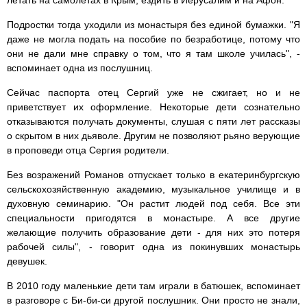
летать на самолетах в Крым, ездить в Иерусалим и на Афон.
Подростки тогда уходили из монастыря без единой бумажки. "Я
даже не могла подать на пособие по безработице, потому что
они не дали мне справку о том, что я там школе училась", -
вспоминает одна из послушниц.
Сейчас паспорта отец Сергий уже не сжигает, но и не
приветствует их оформление. Некоторые дети сознательно
отказываются получать документы, слушая с пяти лет рассказы
о скрытом в них дьяволе. Другим не позволяют рьяно верующие
в проповеди отца Сергия родители.
Без возражений Романов отпускает только в екатеринбургскую
сельскохозяйственную академию, музыкальное училище и в
духовную семинарию. "Он растит людей под себя. Все эти
специальности пригодятся в монастыре. А все другие
желающие получить образование дети - для них это потеря
рабочей силы", - говорит одна из покинувших монастырь
девушек.
В 2010 году маленькие дети там играли в батюшек, вспоминает
в разговоре с Би-би-си другой послушник. Они просто не знали,