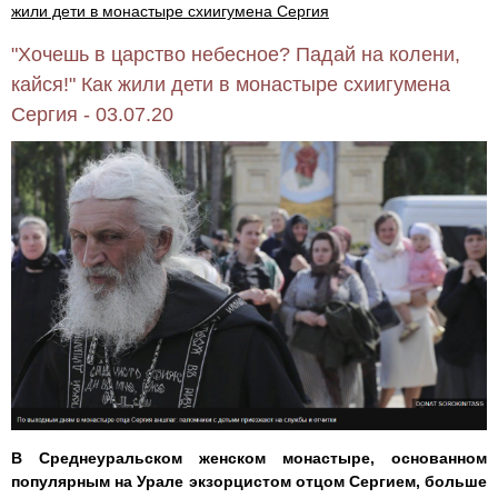
жили дети в монастыре схиигумена Сергия
"Хочешь в царство небесное? Падай на колени,
кайся!" Как жили дети в монастыре схиигумена
Сергия - 03.07.20
В Среднеуральском женском монастыре, основанном
популярным на Урале экзорцистом отцом Сергием, больше