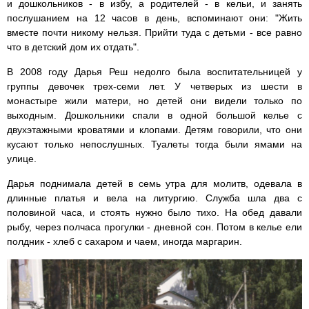
и дошкольников - в избу, а родителей - в кельи, и занять
послушанием на 12 часов в день, вспоминают они: "Жить
вместе почти никому нельзя. Прийти туда с детьми - все равно
что в детский дом их отдать".
В 2008 году Дарья Реш недолго была воспитательницей у
группы девочек трех-семи лет. У четверых из шести в
монастыре жили матери, но детей они видели только по
выходным. Дошкольники спали в одной большой келье с
двухэтажными кроватями и клопами. Детям говорили, что они
кусают только непослушных. Туалеты тогда были ямами на
улице.
Дарья поднимала детей в семь утра для молитв, одевала в
длинные платья и вела на литургию. Служба шла два с
половиной часа, и стоять нужно было тихо. На обед давали
рыбу, через полчаса прогулки - дневной сон. Потом в келье ели
полдник - хлеб с сахаром и чаем, иногда маргарин.