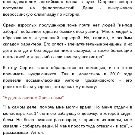
преподавателем английского языка в вузе. Старшая сестра
поступала на филологический, Даша - выигрывала
всероссийскую олимпиаду по истории.
Среди взрослых послушников тоже почти нет людей "из-под
забора", добавляет одна из бывших послушниц: "Много людей с
образованием и успешной карьерой. Но, видимо, с особым
складом характера. Его оплот - впечатлительные женщины и их
дети или дети без родственников снаружи, а также болеющие
онкологией и когда-либо лечившиеся у психиатра".
К отцу Сергию часто обращаются за помощью, и он готов
принимать нуждающихся. Так в монастырь в 2010 году
привезли восьмиклассника Антона Крыжановского - его
родители были уверены, что здесь ему помогут.
"Будешь воином Христовым"
"На самом деле, помочь мне могли врачи. Но меня отдали в
монастырь как 14-летнюю заблудшую девочку, в которой сидят
бесы. Не было никаких разговоров, я пришел из школы, мне
сказали - собирать вещи. И меня просто туда отвезли - и все", -
рассказывает Антон.