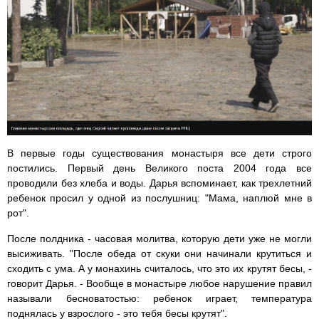
В первые годы существования монастыря все дети строго
постились. Первый день Великого поста 2004 года все
проводили без хлеба и воды. Дарья вспоминает, как трехлетний
ребенок просил у одной из послушниц: "Мама, наплюй мне в
рот".
После полдника - часовая молитва, которую дети уже не могли
высиживать. "После обеда от скуки они начинали крутиться и
сходить с ума. А у монахинь считалось, что это их крутят бесы, -
говорит Дарья. - Вообще в монастыре любое нарушение правил
называли бесноватостью: ребенок играет, температура
поднялась у взрослого - это тебя бесы крутят".