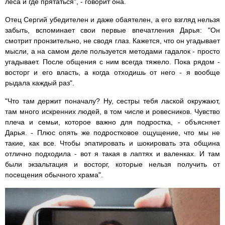
леса и где прятаться", - говорит она.
Отец Сергий убедителен и даже обаятелен, а его взгляд нельзя
забыть, вспоминает свои первые впечатления Дарья: "Он
смотрит пронзительно, не сводя глаз. Кажется, что он угадывает
мысли, а на самом деле пользуется методами гадалок - просто
угадывает. После общения с ним всегда тяжело. Пока рядом -
восторг и его власть, а когда отходишь от него - я вообще
рыдала каждый раз".
"Что там держит поначалу? Ну, сестры тебя лаской окружают,
там много искренних людей, в том числе и ровесников. Чувство
плеча и семьи, которое важно для подростка, - объясняет
Дарья. - Плюс опять же подростковое ощущение, что мы не
такие, как все. Чтобы эпатировать и шокировать эта община
отлично подходила - вот я такая в лаптях и валенках. И там
были экзальтация и восторг, которые нельзя получить от
посещения обычного храма".