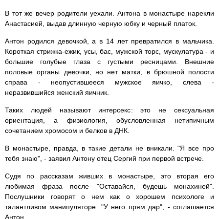
В тот же вечер родители уехали. Антона в монастыре нарекли
Анастасией, выдав длинную черную юбку и черный платок.
Антон родился девочкой, а в 14 лет превратился в мальчика.
Короткая стрижка-ежик, усы, бас, мужской торс, мускулатура - и
большие голубые глаза с густыми ресницами. Внешние
половые органы девочки, но нет матки, в брюшной полости
справа - неопустившееся мужское яичко, слева -
неразвившийся женский яичник.
Таких людей называют интерсекс: это не сексуальная
ориентация, а физиология, обусловленная нетипичным
сочетанием хромосом и белков в ДНК.
В монастыре, правда, в такие детали не вникали. "Я все про
тебя знаю", - заявил Антону отец Сергий при первой встрече.
Судя по рассказам живших в монастыре, это вторая его
любимая фраза после "Оставайся, будешь монахиней".
Послушники говорят о нем как о хорошем психологе и
талантливом манипуляторе. "У него прям дар", - соглашается
Антон.