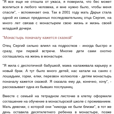
"Я все еще не отошла от ужаса, я поверила, что бес может
вселиться в любого человека, и мне нужно было, чтобы меня
спасли", - вспоминает она. Так в 2001 году мать Дарьи стала
одной из самых преданных последовательниц отца Сергия, на
много лет связав с монастырем свою жизнь и жизнь своей
младшей дочери.
"Монастырь поначалу кажется сказкой"
Отец Сергий сильно влиял на подростков - иногда быстро и
сразу, при первой встрече. Многие дети сами охотно
соглашались на жизнь в монастыре.
"Я жила с деспотичной бабушкой, мама налаживала карьеру и
новый брак. А тут было много детей, нас катали на санях с
лошадьми, горки, елки, перезвон колоколов - детям монастырь
поначалу кажется сказкой. Я сказала ему да, конечно, хочу", -
рассказывает одна из бывших послушниц.
Вместе с семьей на тетрадном листочке в клетку оформили
соглашение на обучение в монастырской школе с проживанием.
Мать девочки, с которой они "никогда не были близки", в тот же
день оставила десятилетнего ребенка в монастыре, позже