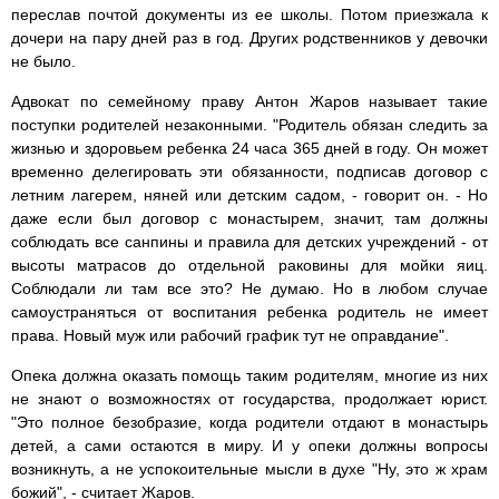
переслав почтой документы из ее школы. Потом приезжала к
дочери на пару дней раз в год. Других родственников у девочки
не было.
Адвокат по семейному праву Антон Жаров называет такие
поступки родителей незаконными. "Родитель обязан следить за
жизнью и здоровьем ребенка 24 часа 365 дней в году. Он может
временно делегировать эти обязанности, подписав договор с
летним лагерем, няней или детским садом, - говорит он. - Но
даже если был договор с монастырем, значит, там должны
соблюдать все санпины и правила для детских учреждений - от
высоты матрасов до отдельной раковины для мойки яиц.
Соблюдали ли там все это? Не думаю. Но в любом случае
самоустраняться от воспитания ребенка родитель не имеет
права. Новый муж или рабочий график тут не оправдание".
Опека должна оказать помощь таким родителям, многие из них
не знают о возможностях от государства, продолжает юрист.
"Это полное безобразие, когда родители отдают в монастырь
детей, а сами остаются в миру. И у опеки должны вопросы
возникнуть, а не успокоительные мысли в духе "Ну, это ж храм
божий", - считает Жаров.