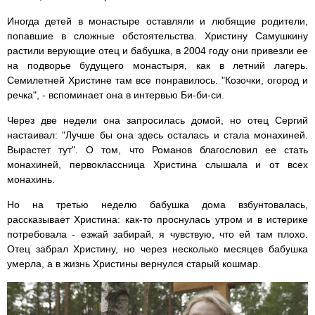
Иногда детей в монастыре оставляли и любящие родители,
попавшие в сложные обстоятельства. Христину Самушкину
растили верующие отец и бабушка, в 2004 году они привезли ее
на подворье будущего монастыря, как в летний лагерь.
Семилетней Христине там все понравилось. "Козочки, огород и
речка", - вспоминает она в интервью Би-би-си.
Через две недели она запросилась домой, но отец Сергий
настаивал: "Лучше бы она здесь осталась и стала монахиней.
Вырастет тут". О том, что Романов благословил ее стать
монахиней, первоклассница Христина слышала и от всех
монахинь.
Но на третью неделю бабушка дома взбунтовалась,
рассказывает Христина: как-то проснулась утром и в истерике
потребовала - езжай забирай, я чувствую, что ей там плохо.
Отец забрал Христину, но через несколько месяцев бабушка
умерла, а в жизнь Христины вернулся старый кошмар.