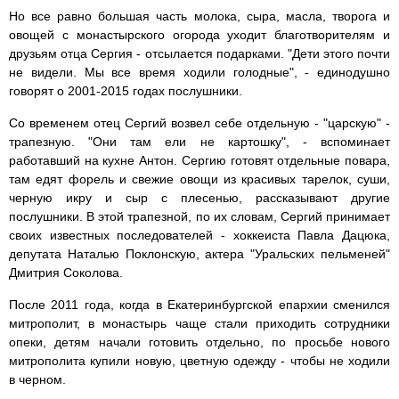
Но все равно большая часть молока, сыра, масла, творога и
овощей с монастырского огорода уходит благотворителям и
друзьям отца Сергия - отсылается подарками. "Дети этого почти
не видели. Мы все время ходили голодные", - единодушно
говорят о 2001-2015 годах послушники.
Со временем отец Сергий возвел себе отдельную - "царскую" -
трапезную. "Они там ели не картошку", - вспоминает
работавший на кухне Антон. Сергию готовят отдельные повара,
там едят форель и свежие овощи из красивых тарелок, суши,
черную икру и сыр с плесенью, рассказывают другие
послушники. В этой трапезной, по их словам, Сергий принимает
своих известных последователей - хоккеиста Павла Дацюка,
депутата Наталью Поклонскую, актера "Уральских пельменей"
Дмитрия Соколова.
После 2011 года, когда в Екатеринбургской епархии сменился
митрополит, в монастырь чаще стали приходить сотрудники
опеки, детям начали готовить отдельно, по просьбе нового
митрополита купили новую, цветную одежду - чтобы не ходили
в черном.