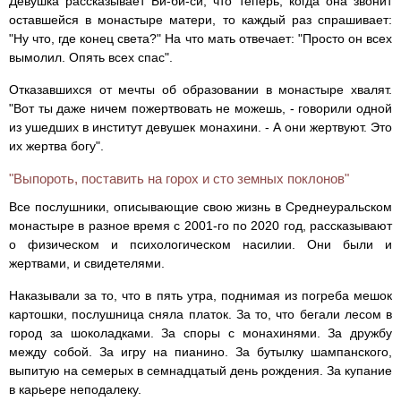
Девушка рассказывает Би-би-си, что теперь, когда она звонит
оставшейся в монастыре матери, то каждый раз спрашивает:
"Ну что, где конец света?" На что мать отвечает: "Просто он всех
вымолил. Опять всех спас".
Отказавшихся от мечты об образовании в монастыре хвалят.
"Вот ты даже ничем пожертвовать не можешь, - говорили одной
из ушедших в институт девушек монахини. - А они жертвуют. Это
их жертва богу".
"Выпороть, поставить на горох и сто земных поклонов"
Все послушники, описывающие свою жизнь в Среднеуральском
монастыре в разное время с 2001-го по 2020 год, рассказывают
о физическом и психологическом насилии. Они были и
жертвами, и свидетелями.
Наказывали за то, что в пять утра, поднимая из погреба мешок
картошки, послушница сняла платок. За то, что бегали лесом в
город за шоколадками. За споры с монахинями. За дружбу
между собой. За игру на пианино. За бутылку шампанского,
выпитую на семерых в семнадцатый день рождения. За купание
в карьере неподалеку.