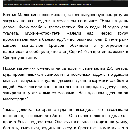
Братья Малюткины вспоминают, как за выкуренную сигарету их
закрыли на две недели в железном вагончике. "Нам на день
давали булку хлеба и трехлитровую банку воды. И ведро для
туалета. Мужики-строители жалели нас, через трубу
просовывали нам в банках еду", - вспоминают они. В телеграм-
канале монастыря братьев обвинили в употреблении
наркотиков и сообщили, что отец Сергий был против их жизни в
Среднеуральском.
Позже вагончики сменили на затворы - узкие кельи 2х3 метра,
куда провинившихся запирали на несколько недель, не давали
мыться, выпускали в туалет дважды в день и кормили хлебом и
водой. Если ловили кого-то пытавшегося передать другую еду,
запирали в ту же келью со словами: "Не надо нам здесь актов
милосердия".
"Была девочка, которая оттуда не выходила, ее наказывали
постоянно, - вспоминает Антон. - Она ничего такого не делала -
просто была подростком. Она считала, что выходить на улицу,
болтать, смеяться, ходить по лесу и бросаться камнями - это