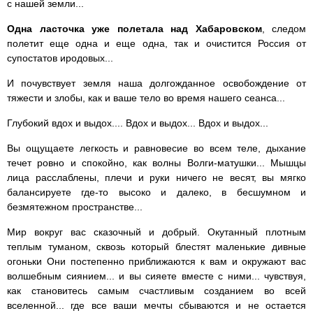
с нашей земли...
Одна ласточка уже полетала над Xaбapoвcкoм
, следом
полетит еще одна и еще одна, так и очистится Россия от
супостатов иродовых...
И почувствует земля наша долгожданное освобождение от
тяжести и злобы, как и ваше тело во время нашего сеанса...
Глубокий вдох и выдох.... Вдох и выдох... Вдох и выдох...
Вы ощущаете легкость и равновесие во всем теле, дыхание
течет ровно и спокойно, как волны Волги-матушки... Мышцы
лица расслаблены, плечи и руки ничего не весят, вы мягко
балансируете где-то высоко и далеко, в бесшумном и
безмятежном пространстве...
Мир вокруг вас сказочный и добрый. Окутанный плотным
теплым туманом, сквозь который блестят маленькие дивные
огоньки Они постепенно приближаются к вам и окружают вас
волшебным сиянием... и вы сияете вместе с ними... чувствуя,
как становитесь самым счастливым созданием во всей
вселенной... где все ваши мечты сбываются и не остается