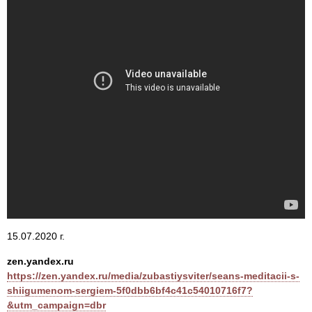
15.07.2020 г.
zen.yandex.ru
https://zen.yandex.ru/media/zubastiysviter/seans-meditacii-s-
shiigumenom-sergiem-5f0dbb6bf4c41c54010716f7?
&utm_campaign=dbr