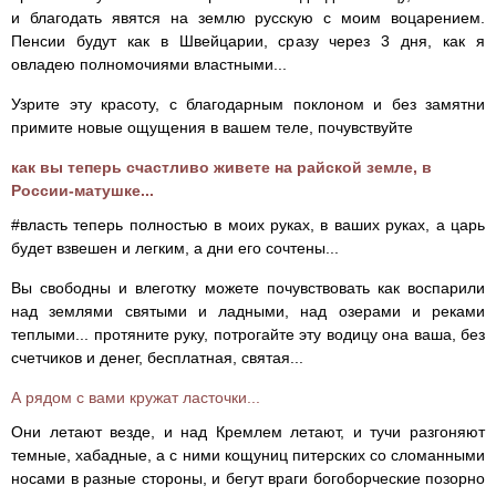
и благодать явятся на землю русскую с моим воцарением.
Пенсии будут как в Швейцарии, сразу через 3 дня, как я
овладею полномочиями властными...
Узрите эту красоту, с благодарным поклоном и без замятни
примите новые ощущения в вашем теле, почувствуйте
как вы теперь счастливо живете на райской земле, в
России-матушке...
#власть теперь полностью в моих руках, в ваших руках, а царь
будет взвешен и легким, а дни его сочтены...
Вы свободны и влеготку можете почувствовать как воспарили
над землями святыми и ладными, над озерами и реками
теплыми... протяните руку, потрогайте эту водицу она ваша, без
счетчиков и денег, бесплатная, святая...
А рядом с вами кружат ласточки...
Они летают везде, и над Кремлем летают, и тучи разгоняют
темные, хабадные, а с ними кoщyниц питерских со сломанными
носами в разные стороны, и бегут враги богоборческие позорно