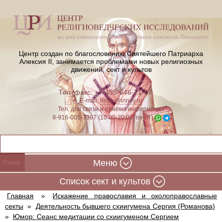
Центр создан по благословению Святейшего Патриарха
Алексия II,
занимается проблемами новых религиозных
движений, сект и культов
Тел./факс: +7-495-646-71-47
E-mail:
iriney@iriney.ru
Тел. для связи и приёма информации
8-916-005-7397 (10:00-20:00, пн-пт)
Меню
Cписок сект и культов
Главная
»
Искажение православия и околоправославные
секты
»
Деятельность бывшего схиигумена Сергия (Романова)
»
Юмор: Сеанс медитации со схиигуменом Сергием