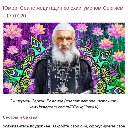
Юмор: Сеанс медитации со схиигуменом Сергием
- 17.07.20
Схиигумен Сергий Романов (коллаж автора, источник -
www.instagram.com/p/CCoUgIJopxU/)
Сестры и братья!
Усаживайтесь поудобнее, закройте свои очи, сфокусируйте своё