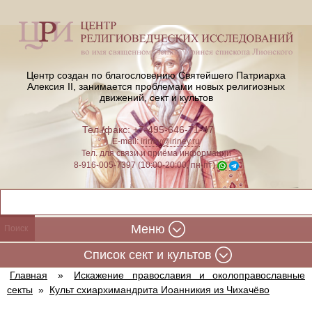
Центр создан по благословению Святейшего Патриарха
Алексия II,
занимается проблемами новых религиозных
движений, сект и культов
Тел./факс: +7-495-646-71-47
E-mail:
iriney@iriney.ru
Тел. для связи и приёма информации
8-916-005-7397 (10:00-20:00, пн-пт)
Меню
Cписок сект и культов
Главная
»
Искажение православия и околоправославные
секты
»
Культ схиархимандрита Иоанникия из Чихачёво