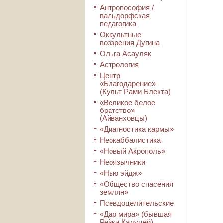
Антропософия /
вальдорфская
педагогика
Оккультные
воззрения Дугина
Ольга Асауляк
Астрология
Центр
«Благодарение»
(Культ Рами Блекта)
«Великое белое
братство»
(Айванховцы)
«Диагностика кармы»
Неокаббалистика
«Новый Акрополь»
Неоязычники
«Нью эйдж»
«Общество спасения
землян»
Псевдоцелительские
«Дар мира» (бывшая
Рейки Кадуцей)