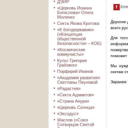
ДЭИР
«Церковь Иоанна
Богослова» Олега
Моленко
Дорогие 
Секта Якова Кротова
всего ру
«К богодержавию»
(«Концепция
Для того
общественной
безопасности» – КОБ)
информа
«Космические
пожертво
коммунисты»
поможет 
Культ Григория
Грабового
Мы нужд
Порфирий Иванов
сектам с
«Академия развития»
Заранее 
Светланы Пеуновой
«Радастея»
«Секта Адамитов»
«Страна Анура»
«Церковь Солнца»
«Эксодус»
Маслов («Союз
Сотворцов Святой