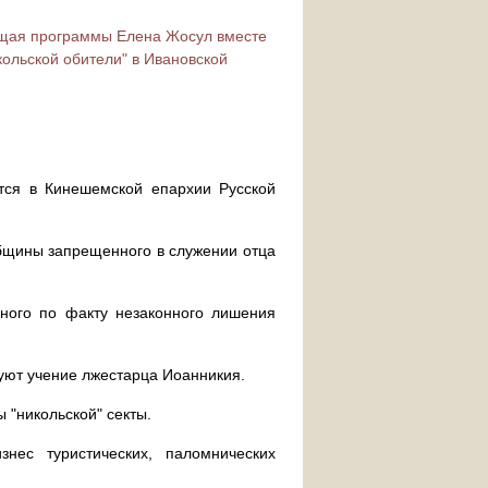
ущая программы Елена Жосул вместе
ольской обители" в Ивановской
ится в Кинешемской епархии Русской
общины запрещенного в служении отца
нного по факту незаконного лишения
уют учение лжестарца Иоанникия.
 "никольской" секты.
нес туристических, паломнических