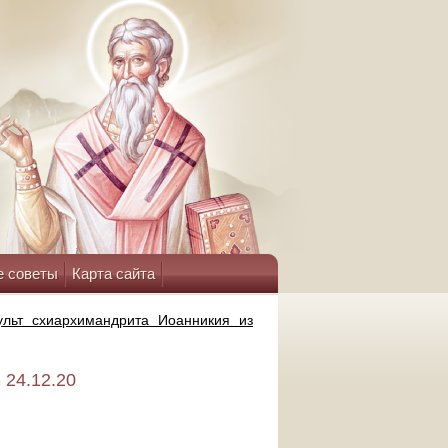
е советы
Карта сайта
ульт схиархимандрита Иоанникия из
 24.12.20