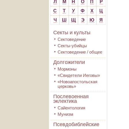
Л
М
Н
О
П
Р
С
Т
У
Ф
Х
Ц
Ч
Ш
Щ
Э
Ю
Я
Секты и культы
Сектоведение
Секты-убийцы
Сектоведение / общее
Долгожители
Мормоны
«Свидетели Иеговы»
«Новоапостольская
церковь»
Послевоенная
эклектика
Сайентология
Мунизм
Псевдобиблейские