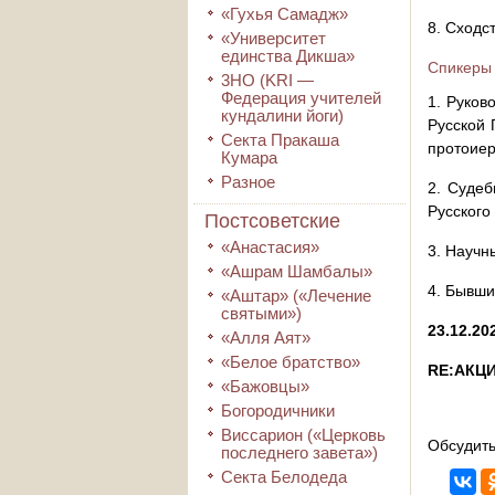
«Гухья Самадж»
8. Сходс
«Университет
единства Дикша»
Спикеры 
3HO (KRI ―
Федерация учителей
1. Руков
кундалини йоги)
Русской 
Секта Пракаша
протоие
Кумара
Разное
2. Судеб
Русского
Постсоветские
«Анастасия»
3. Научн
«Ашрам Шамбалы»
4. Бывши
«Аштар» («Лечение
святыми»)
23.12.20
«Алля Аят»
«Белое братство»
RE:АКЦИ
«Бажовцы»
Богородичники
Виссарион («Церковь
Обсудить
последнего завета»)
Секта Белодеда