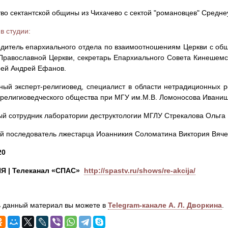
тво сектантской общины из Чихачево с сектой "романовцев" Средне
в студии:
одитель епархиального отдела по взаимоотношениям Церкви с о
Православной Церкви, секретарь Епархиального Совета Кинешемс
рей Андрей Ефанов.
ный эксперт-религиовед, специалист в области нетрадиционных р
 религиоведческого общества при МГУ им.М.В. Ломоносова Иваниш
ый сотрудник лаборатории деструктологии МГЛУ Стрекалова Ольга
й последователь лжестарца Иоанникия Соломатина Виктория Вяче
20
Я | Телеканал «СПАС»
http://spastv.ru/shows/re-akcija/
 данный материал вы можете в
Telegram-канале А. Л. Дворкина
.