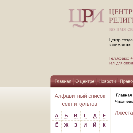
Центр созда
занимается 
Тел./факс:
Тел. для свя
Главная
О центре
Новости
Право
Помощь центру
Главная
Алфавитный список
Чихачёв
сект и культов
Лжеста
А
Б
В
Г
Д
Е
Ё
Ж
З
И
Й
К