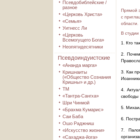
Псевдобиблейские /
разное
Прямой э
«Церковь Христа»
с пригла
«Семья»
области.
Уитнесс Ли
В студии
«Церковь
Всемогущего Бога»
1. Кто т
Неопятидесятники
2. Почем
Псевдоиндуистские
Правосла
«Ананда марга»
Кришнаиты
3. Как п
(«Общество Сознания
Иоанники
Кришны» и др.)
ТМ
4. Актуа
«Тантра-Сангха»
свободы 
Шри Чинмой
5. Михаи
«Брахма Кумарис»
Саи Баба
6. Постр
Ошо Раджниш
«Искусство жизни»
7. Пало
организа
«Сахаджа-йога»