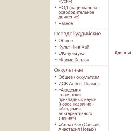
Руси»)
НОД (национально -
освободительное
движение)
Разное
Псевдобуддийские
Общее
Культ Чинг Хай
Для выб
«Фалуньгун»
«Карма Кагью»
Оккультные
Общее / оккультизм
ИСВ Алёны Полынь
«Академия
славянских
прикладных наук»
(новое название -
«Академия
альтернативного
знания»)
«АллатРа» (Сэнсэй,
Анастасия Новых)