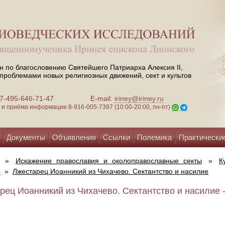
н по благословению Святейшего Патриарха Алексия II,
проблемами новых религиозных движений, сект и культов
 +7-495-646-71-47
E-mail:
iriney@iriney.ru
зи и приёма информации
8-916-005-7397 (10:00-20:00, пн-пт)
Документы
Объявления
Ссылки
Полемика
Практически
»
Искажение православия и околоправославные секты
»
К
о
»
Лжестарец Иоанникий из Чихачево. Сектантство и насилие
рец Иоанникий из Чихачево. Сектантство и насилие -