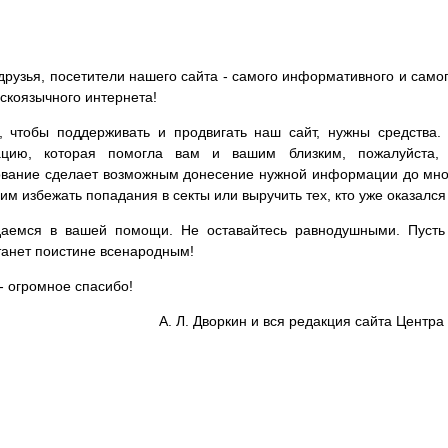
друзья, посетители нашего сайта - самого информативного и самог
сскоязычного интернета!
, чтобы поддерживать и продвигать наш сайт, нужны средства
цию, которая помогла вам и вашим близким, пожалуйста,
вание сделает возможным донесение нужной информации до мног
им избежать попадания в секты или выручить тех, кто уже оказался
аемся в вашей помощи. Не оставайтесь равнодушными. Пусть 
танет поистине всенародным!
- огромное спасибо!
А. Л. Дворкин и вся редакция сайта Цент