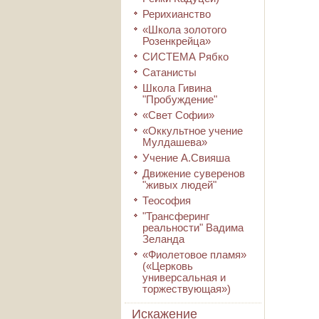
Рерихианство
«Школа золотого
Розенкрейца»
СИСТЕМА Рябко
Сатанисты
Школа Гивина
"Пробуждение"
«Свет Софии»
«Оккультное учение
Мулдашева»
Учение А.Свияша
Движение суверенов
"живых людей"
Теософия
"Трансферинг
реальности" Вадима
Зеланда
«Фиолетовое пламя»
(«Церковь
универсальная и
торжествующая»)
Искажение