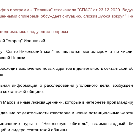
фир программы "Реакция" телеканала "СПАС" от 23.12.2020. Вед
шенными спикерами обсуждает ситуацию, сложившуюся вокруг "Ник
 поднимались следующие вопросы:
акой "старец" Иоанникий
у "Свято-Никольский скит" не является монастырем и не числ
вной Церкви.
роисходит вовлечение новых адептов в деятельность сектантской 
я.
льная информация о расследовании уголовного дела, возбужде
в сектантской общине.
л Махов и иные лжесвященники, которые в интернете пропагандир
адавшие от деятельности лжестарца и новые потенциальные жертвы
мнические туры в "Никольскую обитель", взаимовыгодный биз
ций и лидера сектантской общины.