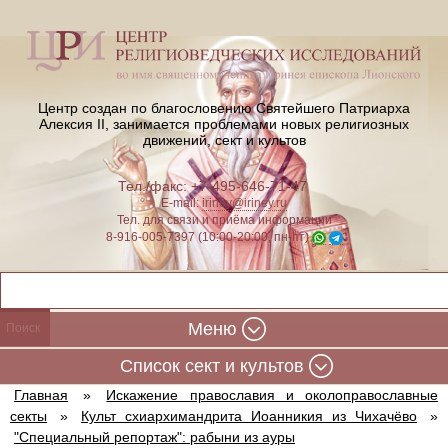
Центр создан по благословению Святейшего Патриарха
Алексия II,
занимается проблемами новых религиозных
движений, сект и культов
Тел./факс: +7-495-646-71-47
E-mail:
iriney@iriney.ru
Тел. для связи и приёма информации
8-916-005-7397 (10:00-20:00, пн-пт)
Меню
Cписок сект и культов
Главная
»
Искажение православия и околоправославные
секты
»
Культ схиархимандрита Иоанникия из Чихачёво
»
"Специальный репортаж": рабыни из ауры