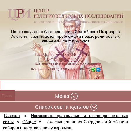
Центр создан по благословению Святейшего Патриарха
Алексия II,
занимается проблемами новых религиозных
движений, сект и культов
Тел./факс: +7-495-646-71-47
E-mail:
iriney@iriney.ru
Тел. для связи и приёма информации
8-916-005-7397 (10:00-20:00, пн-пт)
Меню
Cписок сект и культов
Главная
»
Искажение православия и околоправославные
секты
»
Общее
»
Лжесвященник из Свердловской области
собирал пожертвования у кировчан