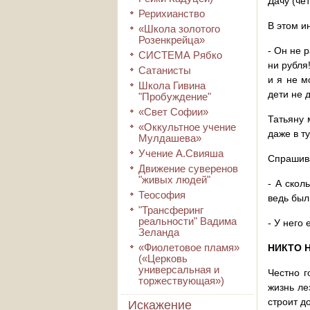
Дачу (че
Рерихианство
В этом и
«Школа золотого
Розенкрейца»
- Он не 
СИСТЕМА Рябко
ни рубля
Сатанисты
и я не м
Школа Гивина
дети не 
"Пробуждение"
«Свет Софии»
Татьяну 
«Оккультное учение
даже в т
Мулдашева»
Учение А.Свияша
Спрашив
Движение суверенов
"живых людей"
- А скол
Теософия
ведь был
"Трансферинг
реальности" Вадима
- У него
Зеланда
«Фиолетовое пламя»
НИКТО 
(«Церковь
универсальная и
Честно г
торжествующая»)
жизнь ле
строит до
Искажение