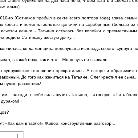
вья ставят будильник на два часа ночи, чтобы встать и сделать ст
вье мамы).
010-го (Сотников пробыл в секте всего полтора года) глава семьи 
их кресты и поменял золотые цепочки на серебряные (больше их 
 исчезли деньги - Татьяна осталась без копейки с трехмесячным
на родила Сотникову шестую дочку...
кончилась, когда женщина подслушала исповедь своего супруга п
ывал, в какой позе, как и что... Меня чуть не вырвало.
р супружеские отношения прекратились. А вскоре и «братчики» 
езаконный. До того как жениться на Татьяне, Олег крестил ее сына, 
Им нужно развестись!
ю им, - находит в себе силы шутить Татьяна, - и говорю: «Пять балл
 дураком!»
ецов?
ет: «Как дам в табло!» Живой, конструктивный разговор...