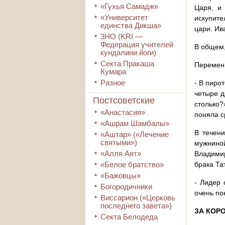
«Гухья Самадж»
Царя, и
«Университет
искупите
единства Дикша»
цари. Ив
3HO (KRI ―
Федерация учителей
В общем,
кундалини йоги)
Секта Пракаша
Перемены
Кумара
Разное
- В пиро
четыре д
Постсоветские
столько?
«Анастасия»
поняла ср
«Ашрам Шамбалы»
В течени
«Аштар» («Лечение
святыми»)
мужниной
«Алля Аят»
Владимир
«Белое братство»
брака Та
«Бажовцы»
- Лидер 
Богородичники
очень по
Виссарион («Церковь
последнего завета»)
ЗА КОР
Секта Белодеда