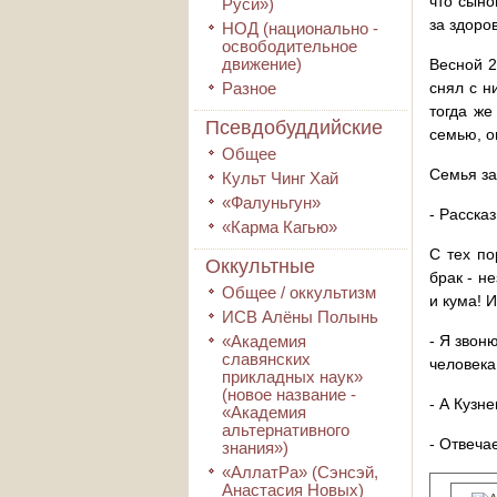
что сыно
Руси»)
за здоро
НОД (национально -
освободительное
движение)
Весной 2
Разное
снял с н
тогда же
Псевдобуддийские
семью, о
Общее
Семья за
Культ Чинг Хай
«Фалуньгун»
- Рассказ
«Карма Кагью»
С тех по
Оккультные
брак - н
Общее / оккультизм
и кума! 
ИСВ Алёны Полынь
«Академия
- Я звон
славянских
человека
прикладных наук»
(новое название -
- А Кузн
«Академия
альтернативного
- Отвеча
знания»)
«АллатРа» (Сэнсэй,
Анастасия Новых)