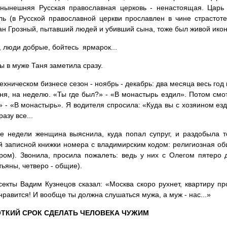
 нынешняя Русская православная церковь - ненастоящая. Царь 
ль (в Русской православной церкви прославлен в чине страстот
ан Грозный, пытавший людей и убивший сына, тоже был живой иконо
 люди добрые, бойтесь ярмарок...
 в муже Таня заметила сразу.
техническом бизнесе сезон - ноябрь - декабрь: два месяца весь год 
ня, на неделю. «Ты где был?» - «В монастырь ездил». Потом смот
» - «В монастырь». Я водителя спросила: «Куда вы с хозяином езди
азу все...
е недели женщина выяснила, куда попал супруг, и раздобыла 
 записной книжки номера с владимирским кодом: религиозная о
ом). Звонила, просила пожалеть: ведь у них с Олегом пятеро д
тьяны, четверо - общие).
секты Вадим Кузнецов сказал: «Москва скоро рухнет, квартиру пр
нравится! И вообще ты должна слушаться мужа, а муж - нас...»
ОТКИЙ СРОК СДЕЛАТЬ ЧЕЛОВЕКА ЧУЖИМ