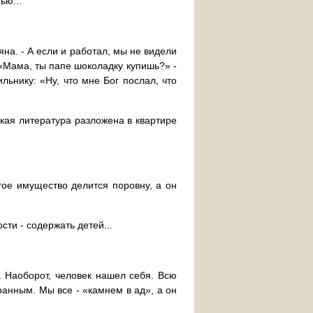
ью...
ьяна. - А если и работал, мы не видели
 «Мама, ты папе шоколадку купишь?» -
льнику: «Ну, что мне Бог послал, что
кая литература разложена в квартире
тое имущество делится поровну, а он
сти - содержать детей...
. Наоборот, человек нашел себя. Всю
бранным. Мы все - «камнем в ад», а он