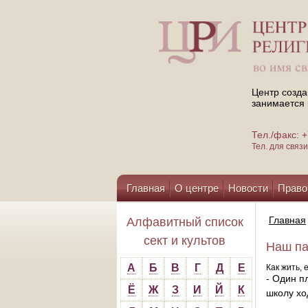
Центр созда
занимается 
Тел./факс:
Тел. для свя
Главная
О центре
Новости
Право
Помощь центру
Главная
Алфавитный список
сект и культов
Наш па
А
Б
В
Г
Д
Е
Как жить, 
- Один п
Ё
Ж
З
И
Й
К
школу хо