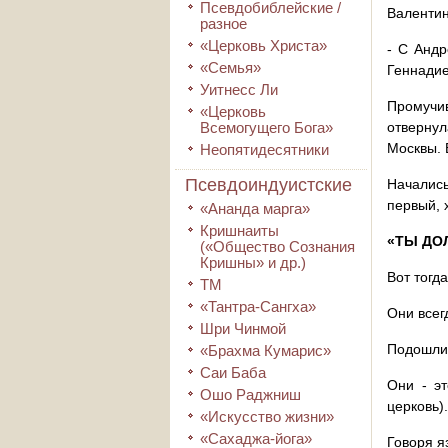
Псевдобиблейские /
Валентин
разное
«Церковь Христа»
- С Андр
«Семья»
Геннадие
Уитнесс Ли
Промучи
«Церковь
Всемогущего Бога»
отвернул
Москвы. 
Неопятидесятники
Псевдоиндуистские
Начались
первый, 
«Ананда марга»
Кришнаиты
«ТЫ ДО
(«Общество Сознания
Кришны» и др.)
Вот тогд
ТМ
«Тантра-Сангха»
Они всег
Шри Чинмой
Подошли 
«Брахма Кумарис»
Саи Баба
Они - эт
Ошо Раджниш
церковь).
«Искусство жизни»
«Сахаджа-йога»
Говоря я