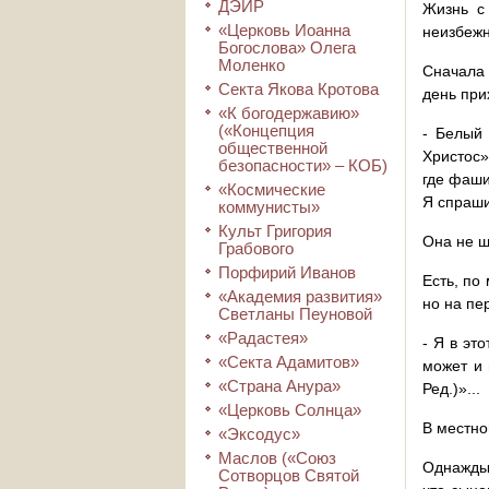
ДЭИР
Жизнь с
«Церковь Иоанна
неизбежн
Богослова» Олега
Моленко
Сначала 
Секта Якова Кротова
день при
«К богодержавию»
(«Концепция
- Белый 
общественной
Христос»
безопасности» – КОБ)
где фаши
«Космические
Я спраши
коммунисты»
Культ Григория
Она не ш
Грабового
Порфирий Иванов
Есть, по
«Академия развития»
но на пе
Светланы Пеуновой
«Радастея»
- Я в эт
«Секта Адамитов»
может и 
«Страна Анура»
Ред.)»...
«Церковь Солнца»
В местно
«Эксодус»
Маслов («Союз
Однажды 
Сотворцов Святой