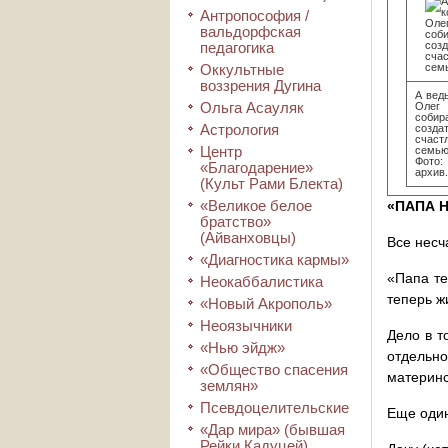
Антропософия /
вальдорфская
педагогика
Оккультные
воззрения Дугина
А ведь
Ольга Асауляк
Олег
собир
Астрология
созда
счаст
Центр
семью
Фото
«Благодарение»
архив.
(Культ Рами Блекта)
«Великое белое
«ПАПА Н
братство»
(Айванховцы)
Все несч
«Диагностика кармы»
«Папа те
Неокаббалистика
теперь ж
«Новый Акрополь»
Неоязычники
Дело в т
«Нью эйдж»
отдельн
«Общество спасения
материнс
землян»
Псевдоцелительские
Еще один
«Дар мира» (бывшая
Рейки Кадуцей)