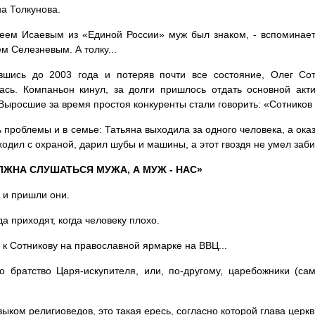
а Толкунова.
еем Исаевым из «Единой России» муж был знаком, - вспоминает
м Селезневым. А толку...
вшись до 2003 года и потеряв почти все состояние, Олег Сот
ась. Компаньон кинул, за долги пришлось отдать основной ак
Выросшие за время простоя конкуренты стали говорить: «Сотников 
 проблемы и в семье: Татьяна выходила за одного человека, а оказ
ходил с охраной, дарил шубы и машины, а этот гвоздя не умел забит
ЛЖНА СЛУШАТЬСЯ МУЖА, А МУЖ - НАС»
а и пришли они.
да приходят, когда человеку плохо.
к Сотникову на православной ярмарке на ВВЦ...
о братство Царя-искупителя, или, по-другому, царебожники (са
зыком религиоведов, это такая ересь, согласно которой глава церкв