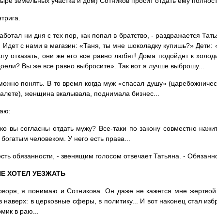
тыре земельных участка и дом) Сотников просит отдать ему полност
нтрига.
работал ни дня с тех пор, как попал в братство, - раздражается Тат
! Идет с нами в магазин: «Таня, ты мне шоколадку купишь?» Дети:
огу отказать, они же его все равно любят! Дома подойдет к холоди
доели? Вы же все равно выбросите». Так вот я лучше выброшу...
можно понять. В то время когда муж «спасал душу» (царебожничес
уалете), женщина вкалывала, поднимала бизнес...
аю:
ько вы согласны отдать мужу? Все-таки по закону совместно нажи
 богатым человеком. У него есть права...
 есть обязанности, - звенящим голосом отвечает Татьяна. - Обязанно
НЕ ХОТЕЛ УЕЗЖАТЬ
оворя, я понимаю и Сотникова. Он даже не кажется мне жертвой
з наверх: в церковные сферы, в политику... И вот наконец стал из
мик в раю...