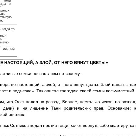
 когда-то
ался
ть
ливую
.
: личный
Е НАСТОЯЩИЙ, А ЗЛОЙ, ОТ НЕГО ВЯНУТ ЦВЕТЫ»
астливые семьи несчастливы по-своему.
перь не настоящий, а злой, от него вянут цветы. Злой папа выгн
ивет в подъезде». Так описал трагедию своей семьи восьмилетний 
ом, что Олег подал на развод. Вернее, несколько исков: на развод
о дачи) и на лишение Тани родительских прав. Основание: 
кий инстинкт.
 иск Сотников подал против тещи: хочет вернуть себе квартиру, ко