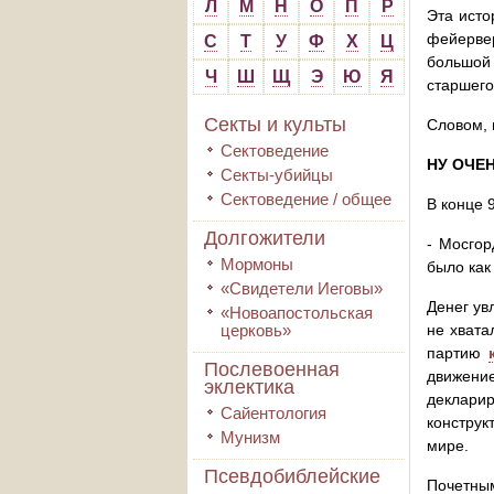
Л
М
Н
О
П
Р
Эта исто
фейерве
С
Т
У
Ф
Х
Ц
большой 
Ч
Ш
Щ
Э
Ю
Я
старшего
Секты и культы
Словом, 
Сектоведение
НУ ОЧЕН
Секты-убийцы
Сектоведение / общее
В конце 
Долгожители
- Мосгор
Мормоны
было как
«Свидетели Иеговы»
Денег ув
«Новоапостольская
церковь»
не хвата
партию
Послевоенная
движени
эклектика
деклари
Сайентология
конструк
Мунизм
мире.
Псевдобиблейские
Почетны