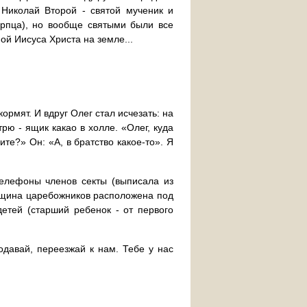
Николай Второй - святой мученик и
ерпца), но вообще святыми были все
й ­Иисуса Христа на земле...
кормят. И вдруг Олег стал исчезать: на
рю - ящик какао в холле. «Олег, куда
те?» Он: «А, в братство какое-то». Я
телефоны членов секты (выписала из
бщина царебожников расположена под
етей (старший ребенок - от первого
одавай, переезжай к нам. Тебе у нас