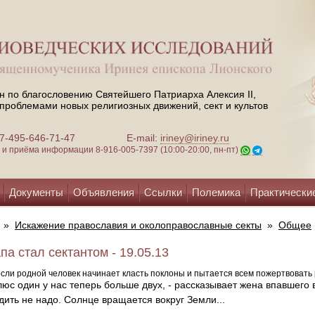
н по благословению Святейшего Патриарха Алексия II,
проблемами новых религиозных движений, сект и культов
 +7-495-646-71-47
E-mail:
iriney@iriney.ru
зи и приёма информации
8-916-005-7397 (10:00-20:00, пн-пт)
Документы
Объявления
Ссылки
Полемика
Практически
»
Искажение православия и околоправославные секты
»
Общее
па стал сектантом - 19.05.13
если родной человек начинает класть поклоны и пытается всем пожертвовать 
люс один у нас теперь больше двух, - рассказывает жена впавшего 
дить не надо. Солнце вращается вокруг Земли...