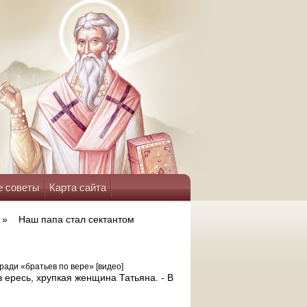
е советы
Карта сайта
»
Наш папа стал сектантом
ради «братьев по вере» [видео]
в ересь, хрупкая женщина Татьяна. - В