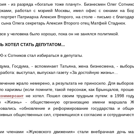
рия - из разряда «богатые тоже плачут». Бизнесмен Олег Сотнико
рками, работал с мэрией Москвы, имел офис с окнами на Бор
портрет Патриарха Алексия Второго, на столе - письмо с благодар
 сына Олега секретарь Алексия Второго отец Матфей Стаднюк.
все у человека было хорошо, пока он не занялся политикой.
Ь ХОТЕЛ СТАТЬ ДЕПУТАТОМ...
90-х Сотников стал избираться в депутаты.
дума, Госдума, - вспоминает Татьяна, жена бизнесмена, - выборы
 работа: выступал, выпускал газету «За достойную жизнь»...
лечение жрало немерено, а результата не приносило. Для выборов
ло харизмы (если помните, такой персонаж, как Брынцалов, прошел 
коммерсант
не хотел. Пошел своим трудным путем: в 1998 году
е «Жизнь» - общественную организацию имени маршала Жу
ровались «обновление и реформирование государства и общес
тивных общественных сил, стремящихся к согласию и сотрудничеств
ми членами «Жуковского движения» стали внебрачная дочь м