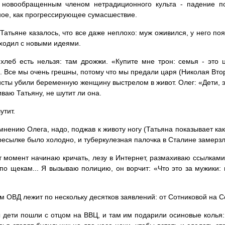
 новообращенным членом нетрадиционного культа - падение по
ое, как прогрессирующее сумасшествие.
Татьяне казалось, что все даже неплохо: муж оживился, у него поя
ходил с новыми идеями.
хлеб есть нельзя: там дрожжи. «Купите мне трон: семья - это 
. Все мы очень грешны, потому что мы предали царя (Николая Втор
сты убили беременную женщину выстрелом в живот. Олег: «Дети, эт
ваю Татьяну, не шутит ли она.
утит.
 мнению Олега, надо, поджав к животу ногу (Татьяна показывает ка
ресылке было холодно, и туберкулезная палочка в Сталине замерзла
от момент начинаю кричать, лезу в Интернет, размахиваю ссылками
по щекам... Я вызываю полицию, он ворчит: «Что это за мужики: мо
м ОВД лежит по нескольку десятков заявлений: от Сотниковой на С
дети пошли с отцом на ВВЦ, и там им подарили осиновые колья: