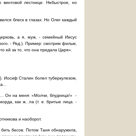
 винтовой лестнице. Небыстрое, но
вился блеск в глазах. Но Олег каждый
церковь, а я, муж, - семейный Иисус
ого. - Ред.). Пример: смотрим фильм,
о ей за то, что она предала Царя».
к). Иосиф Сталин болел туберкулезом,
...
... Он на меня: «Молчи, блудница!» -
рда, как ж...па (т. е. бритые лица. -
отникова и наоборот.
 бить бесов. Потом Таня обнаружила,