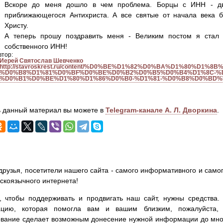
Вскоре до меня дошло в чем проблема. Борцы с ИНН - д
приближающегося Антихриста. А все святые от начала века
Христу.
А теперь прошу поздравить меня - Великим постом я стал 
собственного ИНН!
втор:
Иерей Святослав Шевченко
http://stavroskrest.ru/content/%D0%BE%D1%82%D0%BA%D1%80%D1%
%D0%B8%D1%81%D0%BF%D0%BE%D0%B2%D0%B5%D0%B4%D1%8C-%
%D0%B1%D0%BE%D1%80%D1%86%D0%B0-%D1%81-%D0%B8%D0%BD%
 данный материал вы можете в
Telegram-канале А. Л. Дворкина
.
друзья, посетители нашего сайта - самого информативного и самог
сскоязычного интернета!
, чтобы поддерживать и продвигать наш сайт, нужны средства
цию, которая помогла вам и вашим близким, пожалуйста,
вание сделает возможным донесение нужной информации до мног