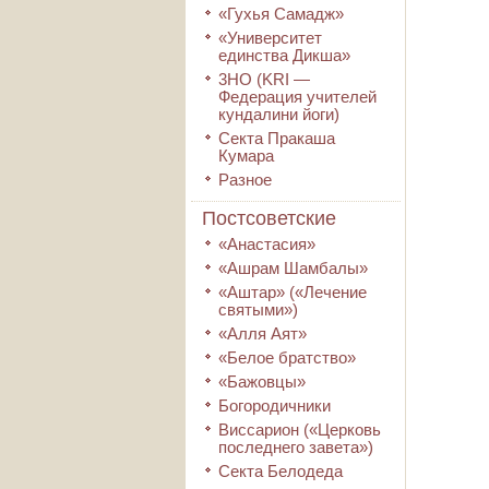
«Гухья Самадж»
«Университет
единства Дикша»
3HO (KRI ―
Федерация учителей
кундалини йоги)
Секта Пракаша
Кумара
Разное
Постсоветские
«Анастасия»
«Ашрам Шамбалы»
«Аштар» («Лечение
святыми»)
«Алля Аят»
«Белое братство»
«Бажовцы»
Богородичники
Виссарион («Церковь
последнего завета»)
Секта Белодеда