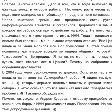
Благовещенской епархии. Дело в том, что я тогда выпускал 
еженедельнику, в котором работал. Несколько раз в месяц вс
подготовки материалов к публикации и предпечатного согласован
Через некоторое время мне предложили стать руково
информационного агентства. Я согласился. Проработал я там 3
которое потребовалось при устройстве на работу. Не помогла 
гласившая, что я имею право не иметь ИНН. Тогда я написал 
письмо был короткий - меня немного отрезвила строчка: "Вне Цер
владыка за меня молился или Бог помиловал. Я стал понемн
появилось критическое восприятие лидера общинки, который
"откровения" от Богородицы. Я ни как не мог понять почему 
курить, хотя столько лет в Церкви? Почему на собраниях 
осуждения духовенства.
В 2004 году меня рукоположили во диакона. Остальная часть м
владыка взял меня на Архиерейский собор. Я видел жалкую
женщины), которые держали нелепые плакаты и кричали нелеп
собора - я четко осознал, что все здесь нет никакого "предательс
проблема ИНН активно обсуждается.
Помню, как увидел о. Андрея Кураева, к которому враждебно от
заявил, что борцы с ИНН раскачивают лодку Православия. Но вж
таки добродушным дьяконом. )))