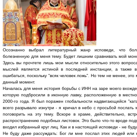
Осознанно выбрал литературный жанр исповеди, что бол
болезненную для меня тему. Будет лишним сравнивать мой моно
Здесь вы прочтете лишь мои мысли относительно этого вопроса
мыслей является истиной в последней инстанции, а также в
ошибаться, поскольку "всяк человек ложь". Но тем не менее, это
данный момент.
Началась для меня история борьбы с ИНН на заре моего вхожден
которую подбросили в иконную лавку, расположенную в местн
2000-го года. Я был поражен глобальности надвигающейся "ка
всего разрывало изнутри - я кричал в небо с просьбой послать
поговорить на эту тему. Вскоре в храме, действительно, вст
распространению подобных листовок. Это было что-то вроде по
входил избранный круг лиц. Как и в настоящей исповеди - не буд
Не буду даже рассуждать: Бог ли мне послал этих людей или к