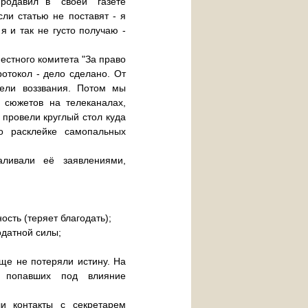
родавил в "своей" газете
сли статью не поставят - я
я и так не густо получаю -
естного комитета "За право
отокол - дело сделано. От
тели воззвания. Потом мы
 сюжетов на телеканалах,
 провели круглый стол куда
о расклейке самопальных
аливали её заявлениями,
ость (теряет благодать);
одатной силы;
еще не потеряли истину. На
 попавших под влияние
и контакты с секретарем