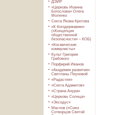
ДЭИР
«Церковь Иоанна
Богослова» Олега
Моленко
Секта Якова Кротова
«К богодержавию»
(«Концепция
общественной
безопасности» – КОБ)
«Космические
коммунисты»
Культ Григория
Грабового
Порфирий Иванов
«Академия развития»
Светланы Пеуновой
«Радастея»
«Секта Адамитов»
«Страна Анура»
«Церковь Солнца»
«Эксодус»
Маслов («Союз
Сотворцов Святой