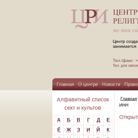
Центр созда
занимается 
Тел./факс:
Тел. для свя
Главная
О центре
Новости
Право
Помощь центру
Главная
Алфавитный список
ИНН
сект и культов
Открыт
А
Б
В
Г
Д
Е
Ё
Ж
З
И
Й
К