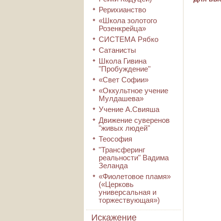
Рерихианство
«Школа золотого
Розенкрейца»
СИСТЕМА Рябко
Сатанисты
Школа Гивина
"Пробуждение"
«Свет Софии»
«Оккультное учение
Мулдашева»
Учение А.Свияша
Движение суверенов
"живых людей"
Теософия
"Трансферинг
реальности" Вадима
Зеланда
«Фиолетовое пламя»
(«Церковь
универсальная и
торжествующая»)
Искажение