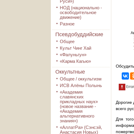
Руси»)
НОД (национально -
освободительное
движение)
Разное
А
Псевдобуддийские
Общее
Культ Чинг Хай
«Фалуньгун»
«Карма Кагью»
Обсудить
Оккультные
Общее / оккультизм
ИСВ Алёны Полынь
«Академия
славянских
прикладных наук»
Дорогие 
(новое название -
всего ру
«Академия
альтернативного
Для того
знания»)
информа
«АллатРа» (Сэнсэй,
пожертво
Анастасия Новых)