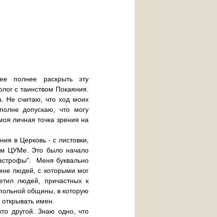
ее полнее раскрыть эту
лог с таинством Покаяния.
. Не считаю, что ход моих
полне допускаю, что могу
 моя личная точка зрения на
ия в Церковь - с листовки,
ом ЦУМе. Это было начало
тастрофы". Меня буквально
 мне людей, с которыми мог
ретил людей, причастных к
дпольной общины, в которую
у открывать имен.
то другой. Знаю одно, что