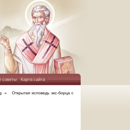
е советы
Карта сайта
е
»
Открытая исповедь экс-борца с