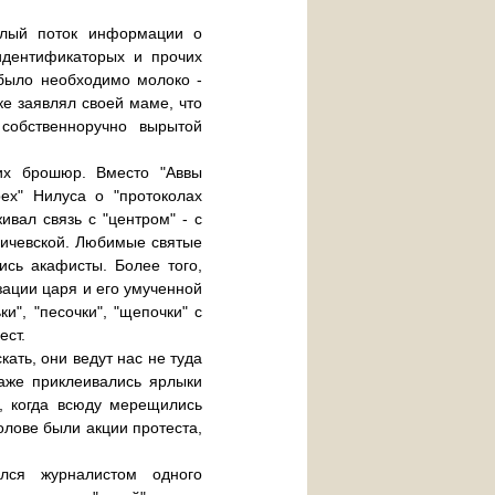
елый поток информации о
идентификаторых и прочих
 было необходимо молоко -
е заявлял своей маме, что
 собственноручно вырытой
щих брошюр. Вместо "Аввы
ех" Нилуса о "протоколах
вал связь с "центром" - с
Бичевской. Любимые святые
ись акафисты. Более того,
зации царя и его умученной
", "песочки", "щепочки" с
ест.
ать, они ведут нас не туда
аже приклеивались ярлыки
, когда всюду мерещились
голове были акции протеста,
лся журналистом одного