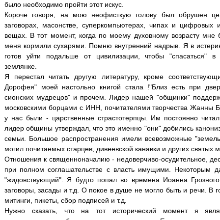
было необходимо пройти этот искус.
Короче говоря, на мою неофисткую голову был обрушен ц
заговорах, масонстве, суперкомпьютерах, чипах и цифровых 
вещах. В тот момент, когда по моему духовному возрасту мне
меня кормили сухарями. Помню внутренний надрыв. Я в истерик
готов уйти подальше от цивилизации, чтобы "спасаться" в
землянке.
Я перестал читать другую литературу, кроме соответствую
Дорофея" моей настольно книгой стала !"Близ есть при двер
сионских мудрецов" и прочем. Лидер нашей "общинки" поддержи
московскими борцами с ИНН, почитателями творчества Жанны 
у нас были - царственные страстотерпцы. Им постоянно читал
лидер общины утверждал, что это именно "они" добились канони
семьи. Большое распространения имели всевозможные "земельки
могил почитаемых старцев, дивеевской канавки и других святых м
Отношения к священноначалию - недоверчиво-осудительное, деск
при полном соглашательстве с власть имущими. Некоторым д
"жидовствующий". Я будто попал во времена Иоанна Грозного
заговоры, засады и т.д. О покое в душе не могло быть и речи. В 
митинги, пикеты, сбор подписей и т.д.
Нужно сказать, что на тот исторический момент я явля