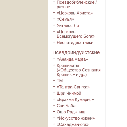
Псевдобиблейские /
разное
«Церковь Христа»
«Семья»
Уитнесс Ли
«Церковь
Всемогущего Бога»
Неопятидесятники
Псевдоиндуистские
«Ананда марга»
Кришнаиты
(«Общество Сознания
Кришны» и др.)
ТМ
«Тантра-Сангха»
Шри Чинмой
«Брахма Кумарис»
Саи Баба
Ошо Раджниш
«Искусство жизни»
«Сахаджа-йога»