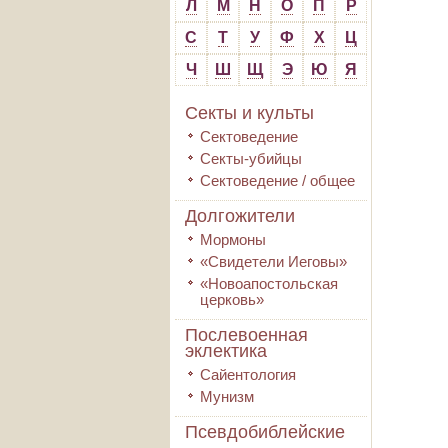
Л
М
Н
О
П
Р
С
Т
У
Ф
Х
Ц
Ч
Ш
Щ
Э
Ю
Я
Секты и культы
Сектоведение
Секты-убийцы
Сектоведение / общее
Долгожители
Мормоны
«Свидетели Иеговы»
«Новоапостольская
церковь»
Послевоенная
эклектика
Сайентология
Мунизм
Псевдобиблейские