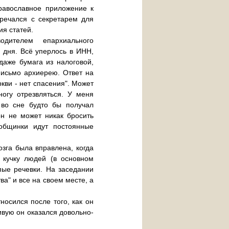
православное приложение к
тречался с секретарем для
ия статей.
дителем епархиального
 дня. Всё уперлось в ИНН,
даже бумага из налоговой,
письмо архиерею. Ответ на
кви - нет спасения". Может
огу отрезвляться. У меня
 во сне будто бы получал
он не может никак бросить
общинки идут постоянные
озга была вправлена, когда
 кучку людей (в основном
ые речевки. На заседании
тва" и все на своем месте, а
носился после того, как он
ивую он оказался довольно-