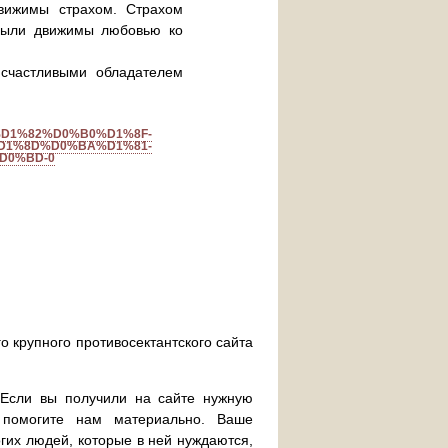
вижимы страхом. Страхом
 были движимы любовью ко
счастливыми обладателем
8B%D1%82%D0%B0%D1%8F-
D1%8D%D0%BA%D1%81-
D0%BD-0
о крупного противосектантского сайта
. Если вы получили на сайте нужную
 помогите нам материально. Ваше
их людей, которые в ней нуждаются,