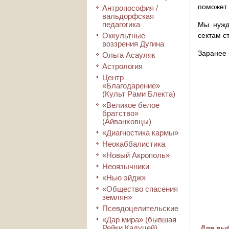
поможет 
Антропософия /
вальдорфская
педагогика
Мы нужд
Оккультные
сектам с
воззрения Дугина
Заранее 
Ольга Асауляк
Астрология
Центр
«Благодарение»
(Культ Рами Блекта)
«Великое белое
братство»
(Айванховцы)
«Диагностика кармы»
Неокаббалистика
«Новый Акрополь»
Неоязычники
«Нью эйдж»
«Общество спасения
землян»
Псевдоцелительские
«Дар мира» (бывшая
Рейки Кадуцей)
Для выб