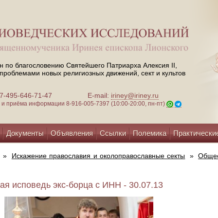
н по благословению Святейшего Патриарха Алексия II,
проблемами новых религиозных движений, сект и культов
 +7-495-646-71-47
E-mail:
iriney@iriney.ru
зи и приёма информации
8-916-005-7397 (10:00-20:00, пн-пт)
Документы
Объявления
Ссылки
Полемика
Практически
»
Искажение православия и околоправославные секты
»
Обще
ая исповедь экс-борца с ИНН - 30.07.13