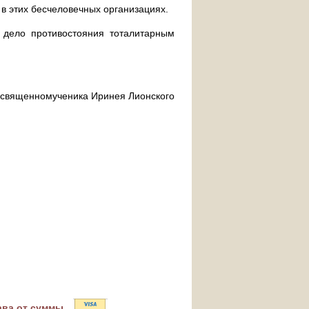
 в этих бесчеловечных организациях.
дело противостояния тоталитарным
ра священномученика Иринея Лионского
ава от суммы