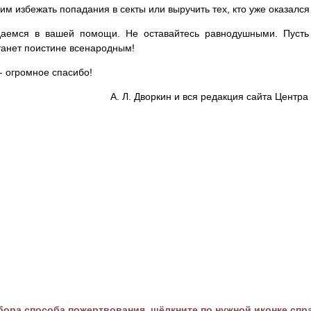
им избежать попадания в секты или выручить тех, кто уже оказался
аемся в вашей помощи. Не оставайтесь равнодушными. Пусть 
танет поистине всенародным!
- огромное спасибо!
А. Л. Дворкин и вся редакция сайта Цент
ора способа пожертвования, щёлкните по нужной иконке спр