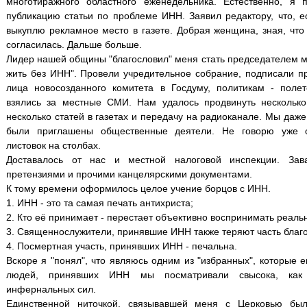
многотиражного областного еженедельника. Естественно, я п
публикацию статьи по проблеме ИНН. Заявил редактору, что, е
выкуплю рекламное место в газете. Добрая женщина, зная, что 
согласилась. Дальше больше.
Лидер нашей общины "благословил" меня стать председателем м
жить без ИНН". Провели учредительное собрание, подписали пр
лица новосозданного комитета в Госдуму, политикам - поле
взялись за местные СМИ. Нам удалось продвинуть несколько
несколько статей в газетах и передачу на радиоканале. Мы даже
были приглашены общественные деятели. Не говорю уже 
листовок на столбах.
Доставалось от нас и местной налоговой инспекции. Зав
претензиями и прочими канцелярскими документами.
К тому времени оформилось целое учение борцов с ИНН.
1. ИНН - это та самая печать антихриста;
2. Кто её принимает - перестает объективно воспринимать реальн
3. Священнослужители, принявшие ИНН также теряют часть благ
4. Посмертная участь, принявших ИНН - печальна.
Вскоре я "понял", что являюсь одним из "избранных", которые 
людей, принявших ИНН мы посматривали свысока, как
инфернальных сил.
Единственной ниточкой, связывавшей меня с Церковью был